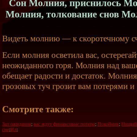
Сон Молния, приснилось Мол
Молния, толкование снов Мо
Видеть молнию — к скоротечному с
Если молния осветила вас, остерегай
неожиданного горя. Молния над ваш
обещает радости и достаток. Молни
грозовых туч грозит вам потерями и
Смотрите также:
Зал ожидания
;
вас ждут финансовые потери
;
Покойник
;
Нищий
сне
;
Ил
;