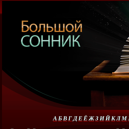
А
Б
В
Г
Д
Е
Ё
Ж
З
И
Й
К
Л
М