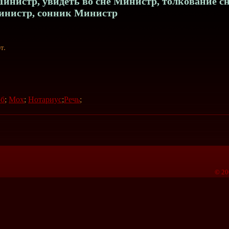
инистр, увидеть во сне Министр, толкование с
нистр, сонник Министр
т.
рб
;
Мох
;
Нотариус
;
Речь
;
© 20