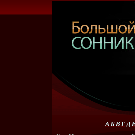
А
Б
В
Г
Д