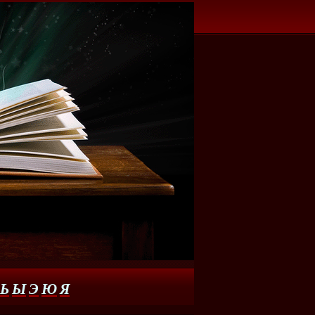
Ь
Ы
Э
Ю
Я