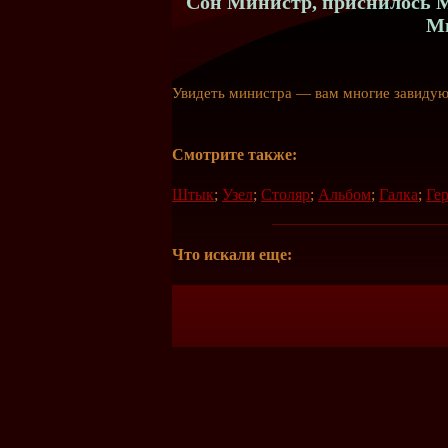
Сон Министр, приснилось М
Ми
Увидеть министра — вам многие завидую
Смотрите также:
Штык
;
Узел
;
Столяр
;
Альбом
;
Галка
;
Ге
Что искали еще: