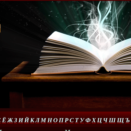
Е
Ё
Ж
З
И
Й
К
Л
М
Н
О
П
Р
С
Т
У
Ф
Х
Ц
Ч
Ш
Щ
Ъ