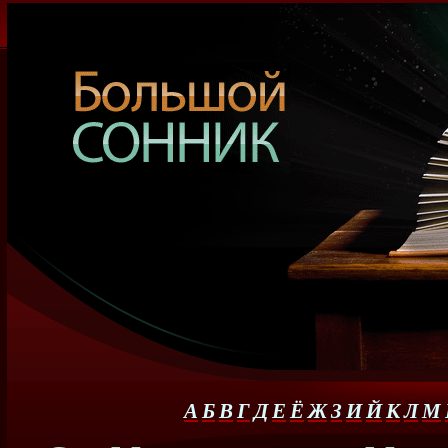
А
Б
В
Г
Д
Е
Ё
Ж
З
И
Й
К
Л
М