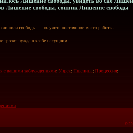
нилось Лишение свободы, увидеть во сне Лише
нов Лишение свободы, сонник Лишение свободы
о
лишили свободы — получите постоянное место работы.
 грозит нужда в хлебе насущном.
ся с вашими заблуждениями
;
Упрек
;
Пшеница
;
Процессия
;
ждениями
© 20