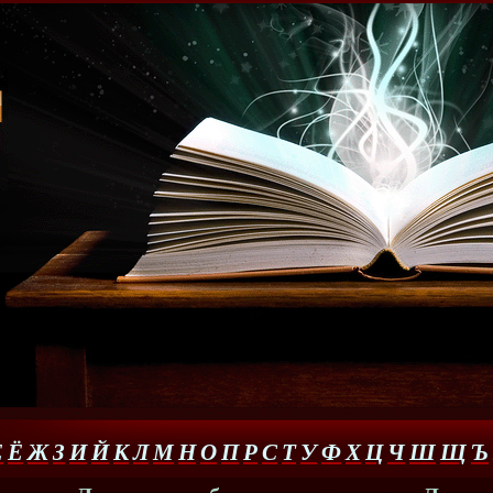
Е
Ё
Ж
З
И
Й
К
Л
М
Н
О
П
Р
С
Т
У
Ф
Х
Ц
Ч
Ш
Щ
Ъ