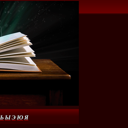
Ь
Ы
Э
Ю
Я