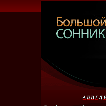
А
Б
В
Г
Д