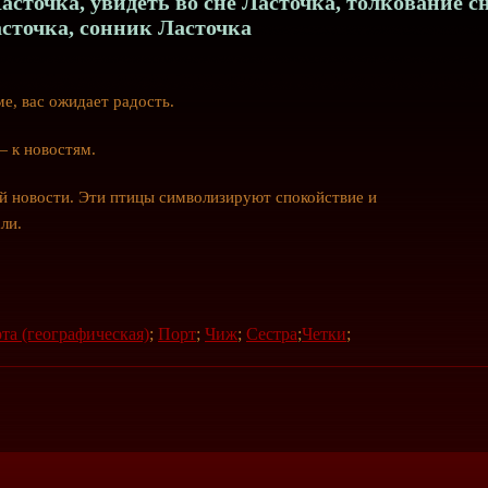
асточка, увидеть во сне Ласточка, толкование с
сточка, сонник Ласточка
ме, вас ожидает радость.
— к новостям.
й новости. Эти птицы символизируют спокойствие и
ли.
та (географическая)
;
Порт
;
Чиж
;
Сестра
;
Четки
;