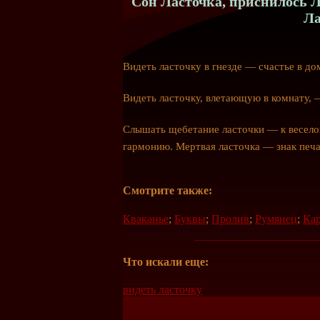
Сон Ласточка, приснилось Л
Ла
Видеть ласточку в гнезде — счастье в до
Видеть ласточку, влетающую в комнату, 
Слышать щебетание ласточки — к весело
гармонию. Мертвая ласточка — знак печа
Смотрите также:
Кваканье
;
Буквы
;
Пролив
;
Румянец
;
Кар
Что искали еще:
видеть ласточку