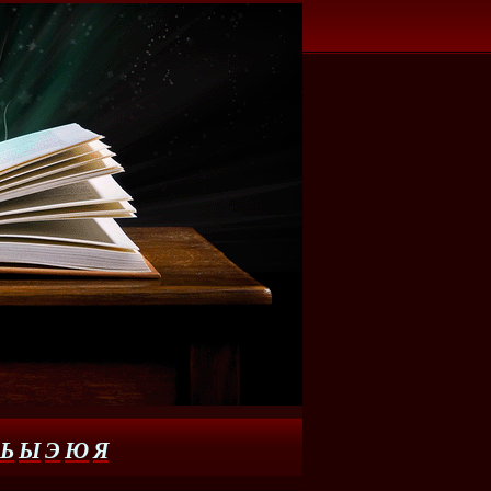
Ь
Ы
Э
Ю
Я