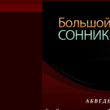
А
Б
В
Г
Д