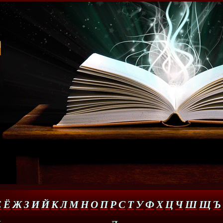
Е
Ё
Ж
З
И
Й
К
Л
М
Н
О
П
Р
С
Т
У
Ф
Х
Ц
Ч
Ш
Щ
Ъ