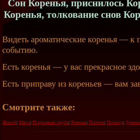
Сон Коренья, приснилось Кор
Коренья, толкование снов Ко
Видеть ароматические коренья — к 
событию.
Есть коренья — у вас прекрасное здо
Есть приправу из кореньев — вам за
Смотрите также:
Жокей
;
Мясо
;
Подзорная труба
;
Ремень
;
Потеря
;
Провод
;
Домино