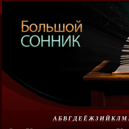
А
Б
В
Г
Д
Е
Ё
Ж
З
И
Й
К
Л
М