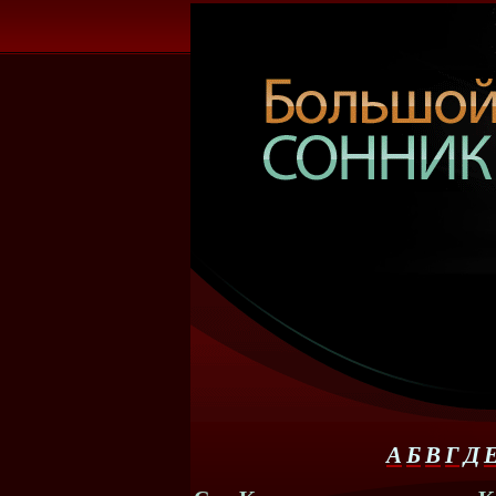
А
Б
В
Г
Д