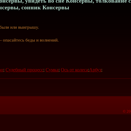
нсервы, увидеть во сне Консервы, толкование 
нсервы, сонник Консервы
ибыли или выигрышу.
 опасайтесь беды и волнений.
во
;
Судебный процесс
;
Сумка
;
Ось от колеса
;
Арбуз
;
© 20