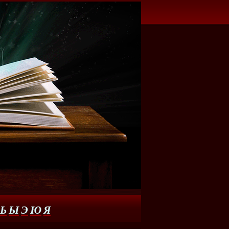
Ь
Ы
Э
Ю
Я