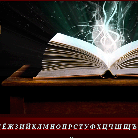
Е
Ё
Ж
З
И
Й
К
Л
М
Н
О
П
Р
С
Т
У
Ф
Х
Ц
Ч
Ш
Щ
Ъ