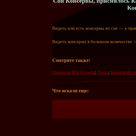
Сон Консервы, приснилось Ко
Ко
Видеть или есть консервы во сне — к пр
Видеть консервы в большом количестве —
Смотрите также:
Перхоть
;
Ил
;
Судьба
;
Гость
;
Беспокойст
Что искали еще: