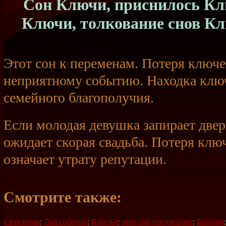
Сон Ключи, приснилось Клю
Ключи, толкование снов К
Этот сон к переменам. Потеря ключ
неприятному событию. Находка клю
семейного благополучия.
Если молодая девушка запирает двер
ожидает скорая свадьба. Потеря ключ
означает утрату репутации.
Смотрите также:
Светлячок
;
Лай собачий
;
Крылья
;
этот сон предвещает
;
Бальзам