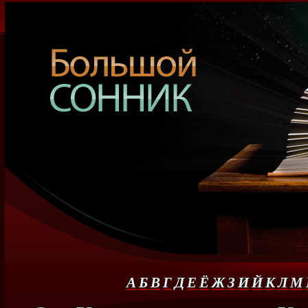
А
Б
В
Г
Д
Е
Ё
Ж
З
И
Й
К
Л
М