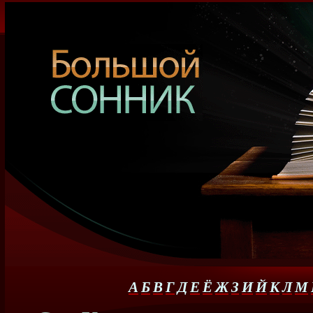
А
Б
В
Г
Д
Е
Ё
Ж
З
И
Й
К
Л
М