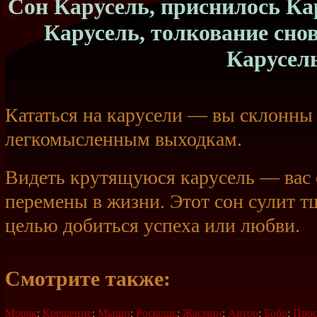
Сон Карусель, приснилось Кар
Карусель, толкование сно
Карусел
Кататься на карусели — вы склонны
легкомысленным выходкам.
Видеть крутящуюся карусель — вас
перемены в жизни. Этот сон сулит т
целью добиться успеха или любви.
Смотрите также:
Моряк
;
Крещение
;
Мыши
;
Роскошь
;
Жасмин
;
Автор
;
Бобр
;
Про