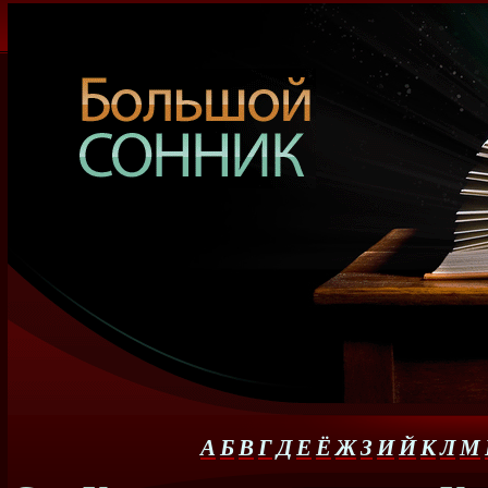
А
Б
В
Г
Д
Е
Ё
Ж
З
И
Й
К
Л
М