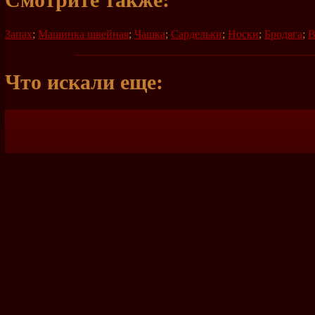
Смотрите также:
Запах
;
Машинка швейная
;
Чашка
;
Сардельки
;
Носки
;
Бродяга
;
В
Что искали еще: