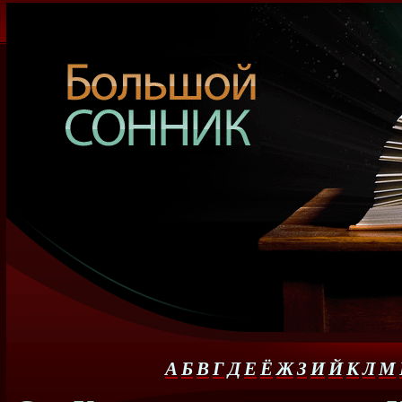
А
Б
В
Г
Д
Е
Ё
Ж
З
И
Й
К
Л
М