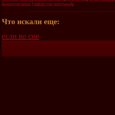
Бракосочетание
;
Уж
;
Крестик нательный
;
Что искали еще:
если во сне