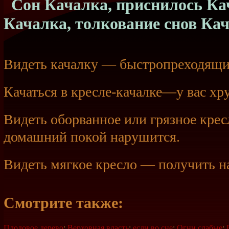
Сон Качалка, приснилось Кач
Качалка, толкование снов Ка
Видеть качалку — быстропреходящи
Качаться в кресле-качалке—у вас хру
Видеть оборванное или грязное кре
домашний покой нарушится.
Видеть мягкое кресло — получить н
Смотрите также:
Плодовое дерево
;
Верховная власть
;
если во сне
;
Огни слабые
;