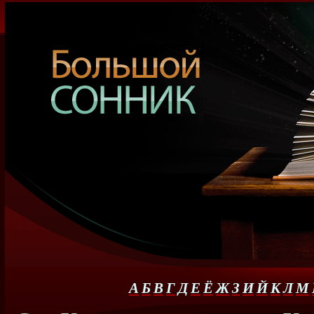
А
Б
В
Г
Д
Е
Ё
Ж
З
И
Й
К
Л
М