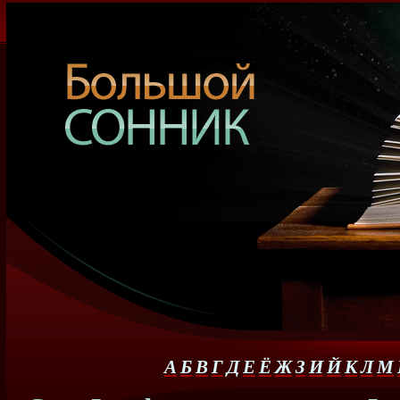
А
Б
В
Г
Д
Е
Ё
Ж
З
И
Й
К
Л
М