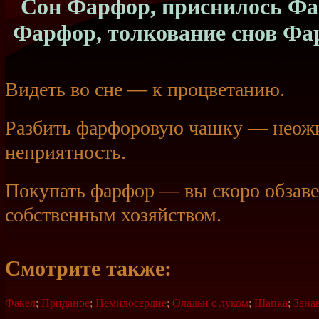
Сон Фарфор, приснилось Фар
Фарфор, толкование снов Фа
Видеть во сне — к процветанию.
Разбить фарфоровую чашку — неож
неприятность.
Покупать фарфор — вы скоро обзаве
собственным хозяйством.
Смотрите также:
Факел
;
Приданое
;
Немилосердие
;
Оладьи с луком
;
Шапка
;
Зана