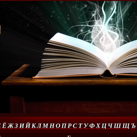
Е
Ё
Ж
З
И
Й
К
Л
М
Н
О
П
Р
С
Т
У
Ф
Х
Ц
Ч
Ш
Щ
Ъ