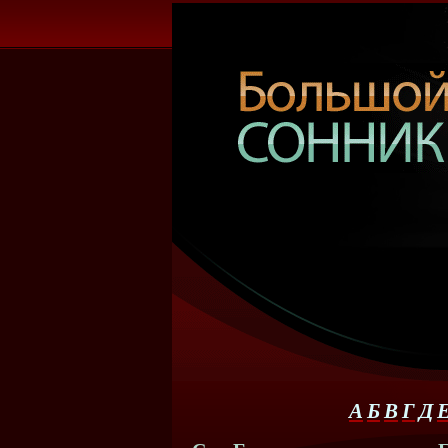
А
Б
В
Г
Д