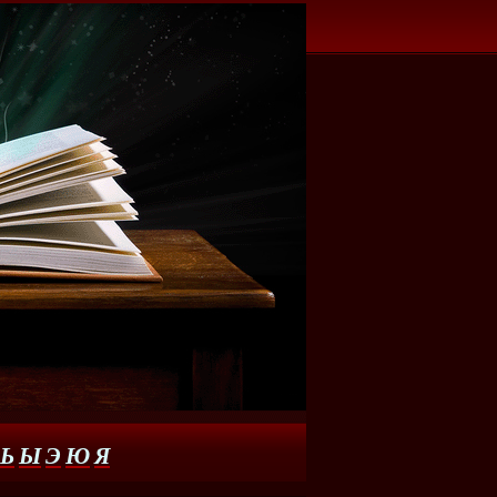
Ь
Ы
Э
Ю
Я