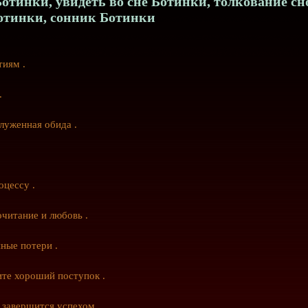
отинки, увидеть во сне Ботинки, толкование сн
отинки, сонник Ботинки
тиям .
.
луженная обида .
оцессу .
читание и любовь .
ные потери .
те хороший поступок .
завершится успехом .