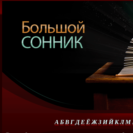
А
Б
В
Г
Д
Е
Ё
Ж
З
И
Й
К
Л
М