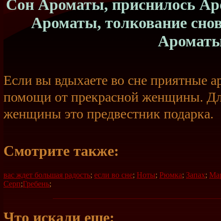
Сон Ароматы, приснилось Аро
Ароматы, толкование сно
Аромат
Если вы вдыхаете во сне приятные а
помощи от прекрасной женщины. Д
женщины это предвестник подарка.
Смотрите также:
вас ждет большая радость
;
если во сне
;
Ноты
;
Рюмка
;
Запах
;
Ма
Серп
;
Гребень
;
Что искали еще: