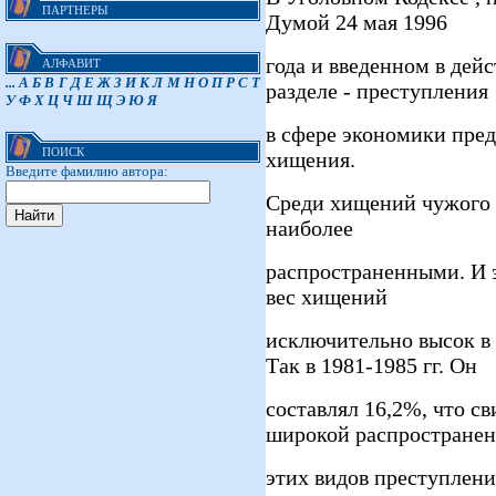
ПАРТНЕРЫ
Думой 24 мая 1996
года и введенном в дейст
АЛФАВИТ
...
А
Б
В
Г
Д
Е
Ж
З
И
К
Л
М
Н
О
П
Р
С
Т
разделе - преступления
У
Ф
Х
Ц
Ч
Ш
Щ
Э
Ю
Я
в сфере экономики пред
ПОИСК
хищения.
Введите фамилию автора:
Среди хищений чужого 
наиболее
распространенными. И э
вес хищений
исключительно высок в
Так в 1981-1985 гг. Он
составлял 16,2%, что св
широкой распростране
этих видов преступлений