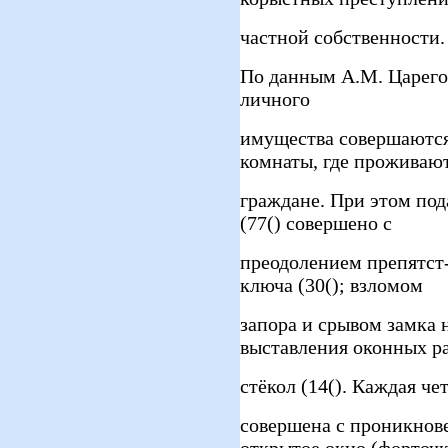
частной собственности.
По данным А.М. Царегор
личного
имущества совершаются
комнаты, где проживаю
граждане. При этом по
(77() совершено с
преодолением препятст-
ключа (30(); взломом
запора и срывом замка н
выставления оконных р
стёкол (14(). Каждая ч
совершена с проникнов
открытое окно (форточк