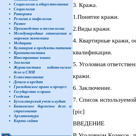
3. Кража.
Социология и обществознание
Социология
Риторика
1.Понятие кражи.
Религия и мифология
Разное
2.Виды кражи.
Производство и технологии
Международные отношения и
мировая экономика
4. Квартирные кражи, о
Медицина
Кулинария и продукты питания
квалификации.
Криминалистика
Иностранные языки
Зоология
5. Уголовная ответстве
Журналистика издательское
дело и СМИ
кражи.
Естествознание
Деньги и кредит
6. Заключение.
Гражданское право и процесс
Государство и право
Геодезия
7. Список используемой
Бухгалтерский учет и аудит
Банковское биржевое дело и
[pic]
страхование
Архитектура
Карта сайта
ВВЕДЕНИЕ
В Уголовном Кодексе , 