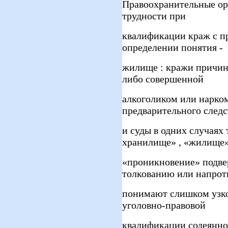
Правоохранительные о
трудности при
квалификации краж с п
определении понятия -
жилище : кражи причин
либо совершенной
алкоголиком или нарко
предварительного следс
и суды в одних случаях
хранилище» , «жилище»
«проникновение» подве
толкованию или напроти
понимают слишком узко
уголовно-правовой
квалификации содеянног