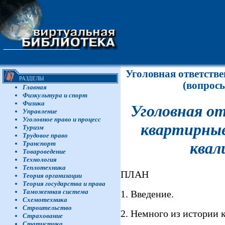
Уголовная ответств
РАЗДЕЛЫ
(вопрос
Главная
Физкультура и спорт
Физика
Уголовная о
Управление
Уголовное право и процесс
квартирные
Туризм
Трудовое право
квал
Транспорт
Товароведение
Технология
Теплотехника
ПЛАН
Теория организации
Теория государства и права
Таможенная система
1. Введение.
Схемотехника
Строительство
2. Немного из истории 
Страхование
Статистика