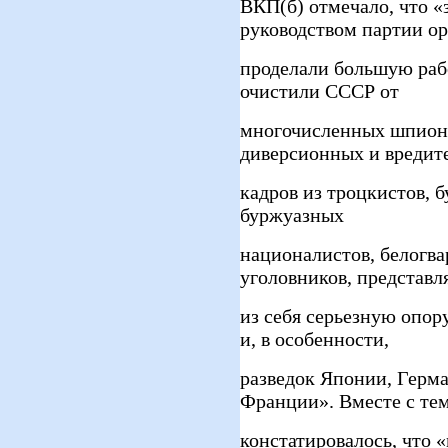
ВКП(б) отмечало, что «
руководством партии о
проделали большую рабо
очистили СССР от
многочисленных шпионс
диверсионных и вредит
кадров из троцкистов, 
буржуазных
националистов, белогва
уголовников, представ
из себя серьезную опор
и, в особенности,
разведок Японии, Герм
Франции». Вместе с те
констатировалось, что 