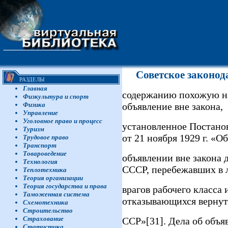
Советское законод
РАЗДЕЛЫ
Главная
содержанию похожую на
Физкультура и спорт
Физика
объявление вне закона,
Управление
Уголовное право и процесс
установленное Постан
Туризм
от 21 ноября 1929 г. «Об
Трудовое право
Транспорт
Товароведение
объявлении вне закона
Технология
СССР, перебежавших в 
Теплотехника
Теория организации
Теория государства и права
врагов рабочего класса 
Таможенная система
отказывающихся вернут
Схемотехника
Строительство
Страхование
ССР»[31]. Дела об объя
Статистика