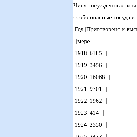
Число осужденных за к
особо опасные государс
|Год |Приговорено к выс
| |мере |
|1918 |6185 | |
|1919 |3456 | |
|1920 |16068 | |
|1921 |9701 | |
|1922 |1962 | |
|1923 |414 | |
|1924 |2550 | |
|1925 |2433 | |