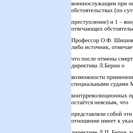
военнослужащим при о
обстоятельствах (по су
преступление) и 1 – во
отягчающих обстоятель
Профессор О.Ф. Шишов, 
либо источник, отмечае
что после отмены смерт
директива Л.Берии о
возможности применени
специальными судами М
контрреволюционных пр
остаётся неясным, что
представляли собой эти
отношение имеет к ука
директиве Л.П. Берия, к