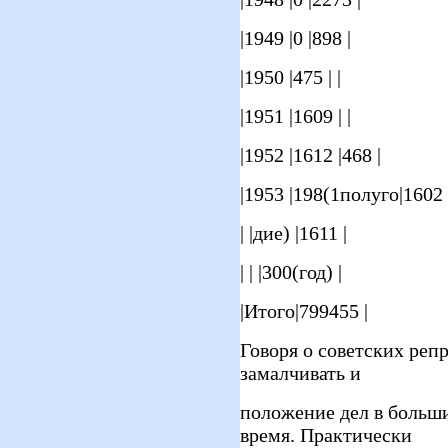
|1949 |0 |898 |
|1950 |475 | |
|1951 |1609 | |
|1952 |1612 |468 |
|1953 |198(1полуго|1602 
| |дие) |1611 |
| | |300(год) |
|Итого|799455 |
Говоря о советских репр
замалчивать и
положение дел в больши
время. Практически