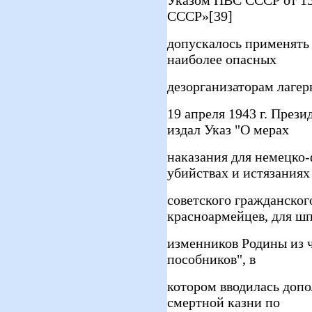
Указом ПВС СССР от 15
СССР»[39]
допускалось применять
наиболее опасных
дезорганизаторам лагер
19 апреля 1943 г. През
издал Указ "О мерах
наказания для немецко-
убийствах и истязаниях
советского гражданског
красноармейцев, для ш
изменников Родины из ч
пособников", в
котором вводилась доп
смертной казни по