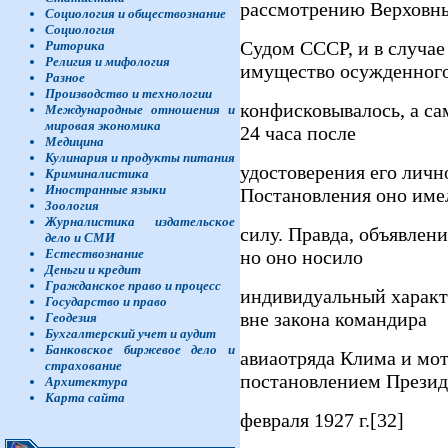
рассмотрению Верховн
Социология и обществознание
Социология
Судом СССР, и в случае
Риторика
Религия и мифология
имущество осужденног
Разное
Производство и технологии
конфисковывалось, а са
Международные отношения и
мировая экономика
24 часа после
Медицина
Кулинария и продукты питания
удостоверения его лично
Криминалистика
Иностранные языки
Постановления оно име
Зоология
Журналистика издательское
силу. Правда, объявлени
дело и СМИ
Естествознание
но оно носило
Деньги и кредит
Гражданское право и процесс
индивидуальный характе
Государство и право
вне закона командира
Геодезия
Бухгалтерский учет и аудит
Банковское биржевое дело и
авиаотряда Клима и мо
страхование
постановлением Презид
Архитектура
Карта сайта
февраля 1927 г.[32]