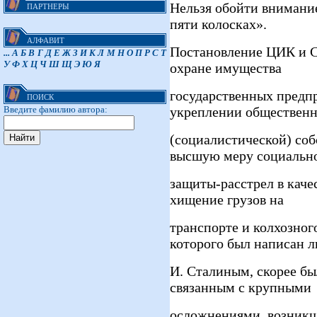
Нельзя обойти внимание
ПАРТНЕРЫ
пяти колосках».
АЛФАВИТ
Постановление ЦИК и С
...
А
Б
В
Г
Д
Е
Ж
З
И
К
Л
М
Н
О
П
Р
С
Т
У
Ф
Х
Ц
Ч
Ш
Щ
Э
Ю
Я
охране имущества
государственных предпр
ПОИСК
Введите фамилию автора:
укреплении обществен
(социалистической) соб
высшую меру социальн
защиты-расстрел в каче
хищение грузов на
транспорте и колхозног
которого был написан 
И. Сталиным, скорее б
связанным с крупными
осложнениями, возникш