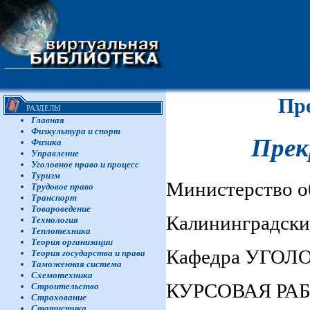
Пре
РАЗДЕЛЫ
Главная
Физкультура и спорт
Прек
Физика
Управление
Уголовное право и процесс
Туризм
Министерство о
Трудовое право
Транспорт
Товароведение
Калининградски
Технология
Теплотехника
Теория организации
Кафедра УГОЛ
Теория государства и права
Таможенная система
Схемотехника
КУРСОВАЯ РА
Строительство
Страхование
Статистика