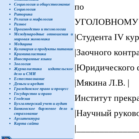
по
Социология и обществознание
Социология
Риторика
УГОЛОВНОМУ
Религия и мифология
Разное
Производство и технологии
Международные отношения и
|Студента IV кур
мировая экономика
Медицина
Кулинария и продукты питания
|Заочного контр
Криминалистика
Иностранные языки
Зоология
|Юридического ф
Журналистика издательское
дело и СМИ
Естествознание
|Мякина Л.В. |
Деньги и кредит
Гражданское право и процесс
Государство и право
Институт прекр
Геодезия
Бухгалтерский учет и аудит
Банковское биржевое дело и
|Научный руково
страхование
Архитектура
Карта сайта
|_____________