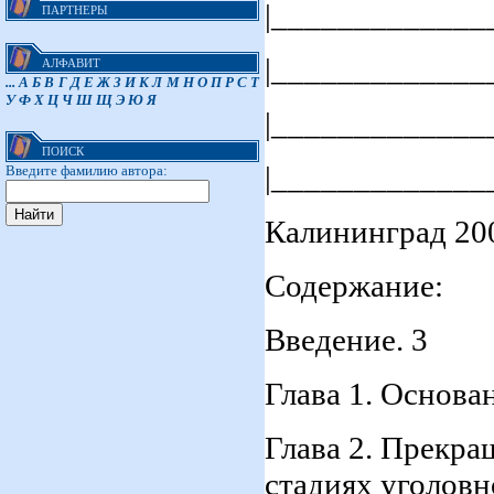
|_____________
ПАРТНЕРЫ
|_____________
АЛФАВИТ
...
А
Б
В
Г
Д
Е
Ж
З
И
К
Л
М
Н
О
П
Р
С
Т
У
Ф
Х
Ц
Ч
Ш
Щ
Э
Ю
Я
|_____________
ПОИСК
|_____________
Введите фамилию автора:
Калининград 200
Содержание:
Введение. 3
Глава 1. Основа
Глава 2. Прекра
стадиях уголовн