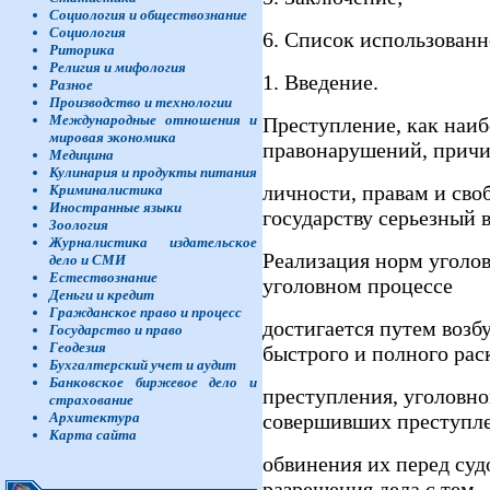
Социология и обществознание
Социология
6. Список использованн
Риторика
Религия и мифология
1. Введение.
Разное
Производство и технологии
Международные отношения и
Преступление, как наиб
мировая экономика
правонарушений, причи
Медицина
Кулинария и продукты питания
личности, правам и сво
Криминалистика
Иностранные языки
государству серьезный в
Зоология
Журналистика издательское
Реализация норм уголов
дело и СМИ
Естествознание
уголовном процессе
Деньги и кредит
Гражданское право и процесс
достигается путем возб
Государство и право
Геодезия
быстрого и полного ра
Бухгалтерский учет и аудит
Банковское биржевое дело и
преступления, уголовно
страхование
совершивших преступле
Архитектура
Карта сайта
обвинения их перед суд
разрешения дела с тем,