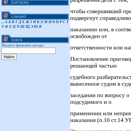
ПАРТНЕРЫ
чтобы совершивший пре
подвергнут справедлив
АЛФАВИТ
...
А
Б
В
Г
Д
Е
Ж
З
И
К
Л
М
Н
О
П
Р
С
Т
У
Ф
Х
Ц
Ч
Ш
Щ
Э
Ю
Я
наказанию или, в соотв
освобожден от
ПОИСК
Введите фамилию автора:
ответственности или на
Постановление пригово
решающей частью
судебного разбирательс
вынесенное судом в су
заседании по вопросу о
подсудимого и о
применении или неприм
наказания (п.10 ст.14 У