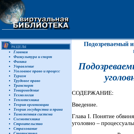
Подозреваемый и
РАЗДЕЛЫ
Главная
Физкультура и спорт
Физика
Подозреваем
Управление
Уголовное право и процесс
уголов
Туризм
Трудовое право
Транспорт
Товароведение
СОДЕРЖАНИЕ:
Технология
Теплотехника
Введение.
Теория организации
Теория государства и права
Таможенная система
Глава I. Понятие обвин
Схемотехника
уголовно – процессуал
Строительство
Страхование
Статистика