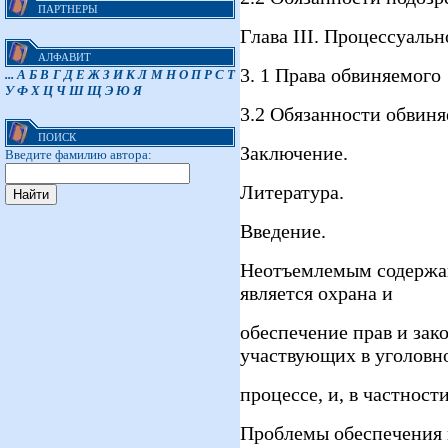
ПАРТНЕРЫ
Глава III. Процессуаль
АЛФАВИТ
3. 1 Права обвиняемого
...
А
Б
В
Г
Д
Е
Ж
З
И
К
Л
М
Н
О
П
Р
С
Т
У
Ф
Х
Ц
Ч
Ш
Щ
Э
Ю
Я
3.2 Обязанности обвин
ПОИСК
Заключение.
Введите фамилию автора:
Литература.
Введение.
Неотъемлемым содержан
является охрана и
обеспечение прав и зак
участвующих в уголовн
процессе, и, в частнос
Проблемы обеспечения 