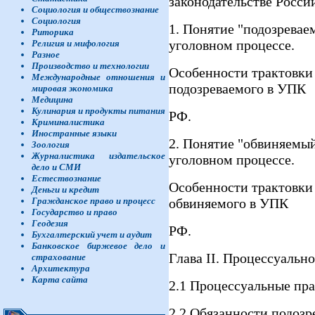
законодательстве Росси
Социология и обществознание
Социология
1. Понятие "подозревае
Риторика
уголовном процессе.
Религия и мифология
Разное
Производство и технологии
Особенности трактовки
Международные отношения и
подозреваемого в УПК
мировая экономика
Медицина
Кулинария и продукты питания
РФ.
Криминалистика
Иностранные языки
2. Понятие "обвиняемый
Зоология
Журналистика издательское
уголовном процессе.
дело и СМИ
Естествознание
Особенности трактовки
Деньги и кредит
обвиняемого в УПК
Гражданское право и процесс
Государство и право
Геодезия
РФ.
Бухгалтерский учет и аудит
Банковское биржевое дело и
Глава II. Процессуальн
страхование
Архитектура
Карта сайта
2.1 Процессуальные пра
2.2 Обязанности подозр