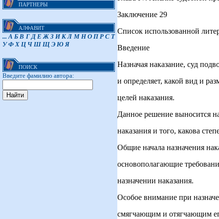
ПАРТНЕРЫ
Заключение 29
АЛФАВИТ
Список использованной лите
...
А
Б
В
Г
Д
Е
Ж
З
И
К
Л
М
Н
О
П
Р
С
Т
У
Ф
Х
Ц
Ч
Ш
Щ
Э
Ю
Я
Введение
Назначая наказание, суд подв
ПОИСК
Введите фамилию автора:
и определяет, какой вид и ра
целей наказания.
Данное решение выносится на
наказания и того, какова сте
Общие начала назначения нак
основополагающие требования
назначении наказания.
Особое внимание при назначе
смягчающим и отягчающим его