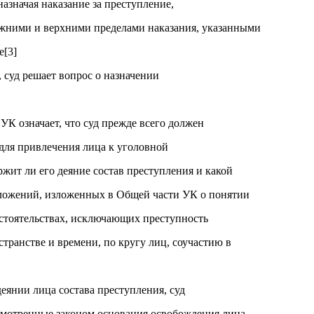
назначая наказание за преступление,
ижними и верхними пределами наказания, указанными
е[3]
 суд решает вопрос о назначении
УК означает, что суд прежде всего должен
 для привлечения лица к уголовной
ержит ли его деяние состав преступления и какой
оложений, изложенных в Общей части УК о понятии
бстоятельствах, исключающих преступность
остранстве и времени, по кругу лиц, соучастию в
еянии лица состава преступления, суд
усмотренные законом основания освобождения лица,