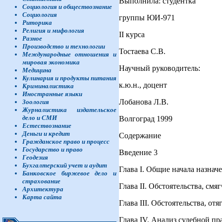
Выполнила: студентка
Социология и обществознание
Социология
группы ЮИ-971
Риторика
Религия и мифология
II курса
Разное
Производство и технологии
Тостаева С.В.
Международные отношения и
мировая экономика
Научный руководитель:
Медицина
Кулинария и продукты питания
к.ю.н., доцент
Криминалистика
Иностранные языки
Лобанова Л.В.
Зоология
Журналистика издательское
дело и СМИ
Волгоград 1999
Естествознание
Деньги и кредит
Содержание
Гражданское право и процесс
Государство и право
Введение 3
Геодезия
Бухгалтерский учет и аудит
Глава I. Общие начала назнач
Банковское биржевое дело и
страхование
Глава II. Обстоятельства, см
Архитектура
Карта сайта
Глава III. Обстоятельства, от
Глава IV. Анализ судебной пр