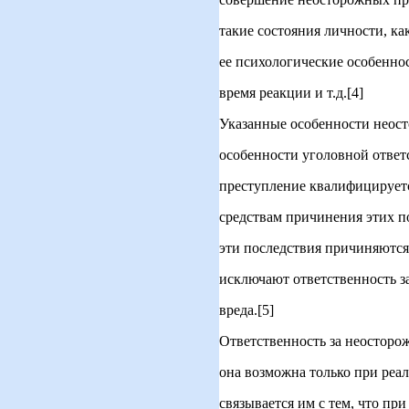
такие состояния личности, как
ее психологические особеннос
время реакции и т.д.[4]
Указанные особенности неос
особенности уголовной ответ
преступление квалифицируетс
средствам причинения этих по
эти последствия причиняются
исключают ответственность з
вреда.[5]
Ответственность за неосторож
она возможна только при реал
связывается им с тем, что пр