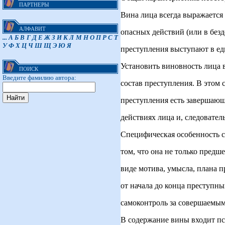
ПАРТНЕРЫ
Вина лица всегда выражаетс
АЛФАВИТ
опасных действий (или в без
...
А
Б
В
Г
Д
Е
Ж
З
И
К
Л
М
Н
О
П
Р
С
Т
У
Ф
Х
Ц
Ч
Ш
Щ
Э
Ю
Я
преступления выступают в ед
Установить виновность лица в
ПОИСК
Введите фамилию автора:
состав преступления. В этом
преступления есть завершающ
действиях лица и, следовател
Специфическая особенность с
том, что она не только пред
виде мотива, умысла, плана п
от начала до конца преступны
самоконтроль за совершаемым
В содержание вины входит пс