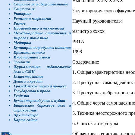
Выполнил: ХХХ ХХХХ
Социология и обществознание
Социология
? курс юридического факульте
Риторика
Религия и мифология
Научный руководитель:
Разное
Производство и технологии
магистр хххххх
Международные отношения и
мировая экономика
РИГА
Медицина
Кулинария и продукты питания
1998
Криминалистика
Иностранные языки
Содержание:
Зоология
Журналистика издательское
дело и СМИ
1. Общая характеристика нео
Естествознание
Деньги и кредит
2. Преступная самонадеяннос
Гражданское право и процесс
Государство и право
3. Преступная небрежность и 
Геодезия
Бухгалтерский учет и аудит
4. Общие черты самонадеянн
Банковское биржевое дело и
страхование
5. Техника неосторожного пр
Архитектура
Карта сайта
6. Список литературы
Общая характеристика неост