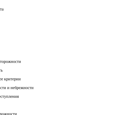
та
сторожности
ть
ее критерии
ости и небрежности
еступления
орожности