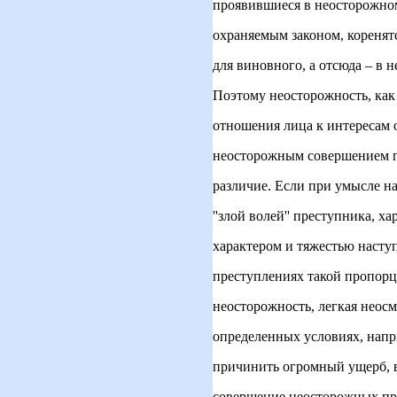
проявившиеся в неосторожно
охраняемым законом, коренят
для виновного, а отсюда – в
Поэтому неосторожность, как
отношения лица к интересам
неосторожным совершением п
различие. Если при умысле н
''злой волей'' преступника, 
характером и тяжестью насту
преступлениях такой пропорци
неосторожность, легкая неосм
определенных условиях, напр
причинить огромный ущерб, в
совершение неосторожных пр