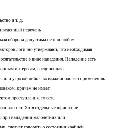
ство и т. д.
риведенный перечень
димая оборона допустима не при любом
 авторов логично утверждают, что необходимая
осягательстве в виде нападения. Нападение есть
онным интересам, соединенная с
 или угрозой либо с возможностью его применения.
овеком, причем не имеет
ектом преступления, то есть,
сти или нет. Хотя отдельные юристы не
то при нападении малолетних или
и, следует говорить о состоянии крайней