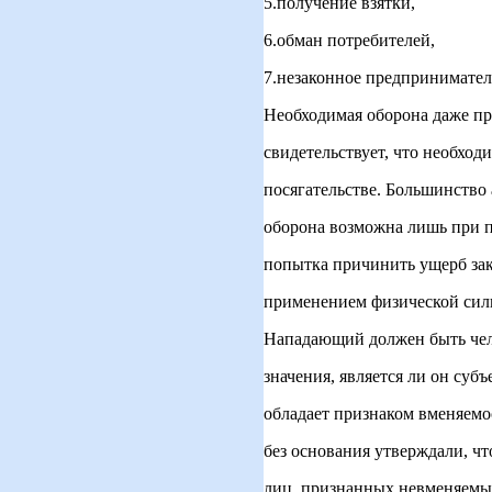
5.получение взятки,
6.обман потребителей,
7.незаконное предприниматель
Необходимая оборона даже п
свидетельствует, что необхо
посягательстве. Большинство
оборона возможна лишь при п
попытка причинить ущерб зак
применением физической силы
Нападающий должен быть чел
значения, является ли он субъ
обладает признаком вменяемо
без основания утверждали, ч
лиц, признанных невменяемым