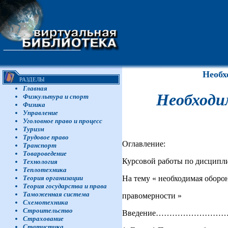
Необх
РАЗДЕЛЫ
Главная
Необходим
Физкультура и спорт
Физика
Управление
Уголовное право и процесс
Туризм
Трудовое право
Оглавление:
Транспорт
Товароведение
Курсовой работы по дисципли
Технология
Теплотехника
На тему « необходимая оборон
Теория организации
Теория государства и права
Таможенная система
правомерности »
Схемотехника
Строительство
Введение…………………
Страхование
Статистика