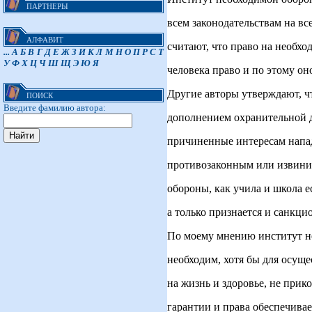
ПАРТНЕРЫ
всем законодательствам на вс
АЛФАВИТ
считают, что право на необх
...
А
Б
В
Г
Д
Е
Ж
З
И
К
Л
М
Н
О
П
Р
С
Т
У
Ф
Х
Ц
Ч
Ш
Щ
Э
Ю
Я
человека право и по этому он
Другие авторы утверждают, ч
ПОИСК
Введите фамилию автора:
дополнением охранительной д
причиненные интересам напад
противозаконным или извини
обороны, как учила и школа е
а только признается и санкци
По моему мнению институт н
необходим, хотя бы для осуще
на жизнь и здоровье, не прик
гарантии и права обеспечива