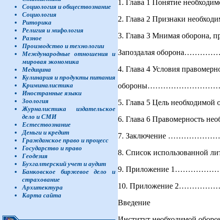
1. Глава 1 Понятие необ
Социология и обществознание
Социология
2. Глава 2 Признаки не
Риторика
Религия и мифология
3. Глава 3 Мнимая оборона, 
Разное
Производство и технологии
Запоздалая оборона…
Международные отношения и
мировая экономика
4. Глава 4 Условия правомер
Медицина
Кулинария и продукты питания
обороны…………………
Криминалистика
Иностранные языки
Зоология
5. Глава 5 Цель необхо
Журналистика издательское
дело и СМИ
6. Глава 6 Правомерность
Естествознание
Деньги и кредит
7. Заключение ………
Гражданское право и процесс
Государство и право
8. Список использованн
Геодезия
Бухгалтерский учет и аудит
9. Приложение 1…
Банковское биржевое дело и
страхование
10. Приложение 2…
Архитектура
Карта сайта
Введение
Институт необходимой оборо