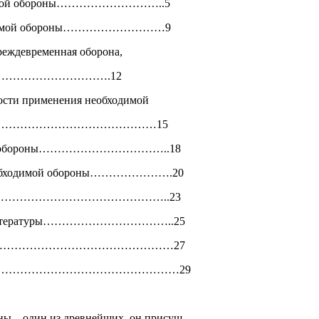
ходимой обороны………………………..5
обходимой обороны………………………9
преждевременная оборона,
………………………………….12
ности применения необходимой
…………………………………………15
димой обороны……………………………..18
 необходимой обороны………………….20
………………………………………………..23
ой литературы……………………………..25
……………………………………………………27
……………………………………………………29
ны – один из древнейших, он присущ