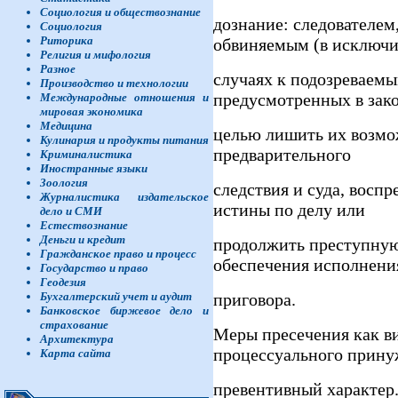
Социология и обществознание
дознание: следователем
Социология
Риторика
обвиняемым (в исключ
Религия и мифология
Разное
случаях к подозреваем
Производство и технологии
предусмотренных в зако
Международные отношения и
мировая экономика
Медицина
целью лишить их возмо
Кулинария и продукты питания
предварительного
Криминалистика
Иностранные языки
Зоология
следствия и суда, восп
Журналистика издательское
истины по делу или
дело и СМИ
Естествознание
Деньги и кредит
продолжить преступную 
Гражданское право и процесс
обеспечения исполнени
Государство и право
Геодезия
приговора.
Бухгалтерский учет и аудит
Банковское биржевое дело и
страхование
Меры пресечения как ви
Архитектура
процессуального прину
Карта сайта
превентивный характер.