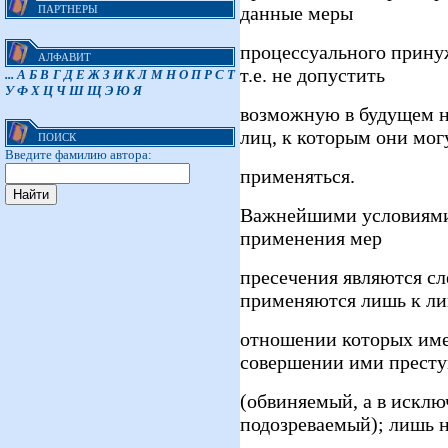
данные меры
ПАРТНЕРЫ
процессуального прину
АЛФАВИТ
т.е. не допустить
...
А
Б
В
Г
Д
Е
Ж
З
И
К
Л
М
Н
О
П
Р
С
Т
У
Ф
Х
Ц
Ч
Ш
Щ
Э
Ю
Я
возможную в будущем н
лиц, к которым они мог
ПОИСК
Введите фамилию автора:
применяться.
Важнейшими условиями 
применения мер
пресечения являются с
применяются лишь к ли
отношении которых име
совершении ими прест
(обвиняемый, а в искл
подозреваемый); лишь 