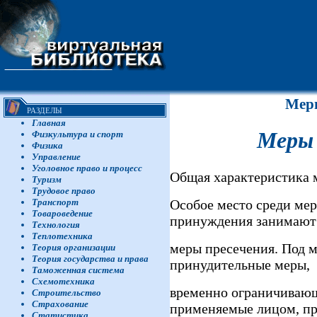
Меры
РАЗДЕЛЫ
Главная
Меры 
Физкультура и спорт
Физика
Управление
Уголовное право и процесс
Общая характеристика 
Туризм
Трудовое право
Особое место среди мер
Транспорт
Товароведение
принуждения занимают
Технология
Теплотехника
меры пресечения. Под 
Теория организации
Теория государства и права
принудительные меры,
Таможенная система
Схемотехника
временно ограничивающ
Строительство
Страхование
применяемые лицом, п
Статистика