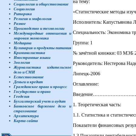
на тему:
Социология и обществознание
Социология
«Статистические методы изуч
Риторика
Религия и мифология
Исполнитель: Капустьянова 
Разное
Производство и технологии
Специальность: Экономика тр
Международные отношения и
мировая экономика
Группа: 1
Медицина
Кулинария и продукты питания
№ зачётной книжки: 03 МЭБ 
Криминалистика
Иностранные языки
Зоология
Руководитель: Нестерова Над
Журналистика издательское
дело и СМИ
Липецк-2006
Естествознание
Деньги и кредит
Оглавление:
Гражданское право и процесс
Государство и право
Введение……………………
Геодезия
Бухгалтерский учет и аудит
1. Теоретическая часть:
Банковское биржевое дело и
страхование
1.1. Статистика и статистич
Архитектура
Карта сайта
Показатели финансовых ре
1.3 Показатели рента