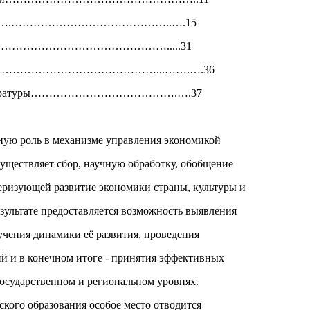
…………….……………………………………..….15
ть……………………………………………….....31
…………………………………………...…….….36
й литературы………………………………….….37
ную роль в механизме управления экономикой
существляет сбор, научную обработку, обобщение
еризующей развитие экономики страны, культуры и
езультате предоставляется возможность выявления
учения динамики её развития, проведения
й и в конечном итоге - принятия эффективных
осударственном и региональном уровнях.
ского образования особое место отводится