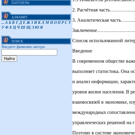
ПАРТНЕРЫ
2. Расчётная часть…
АЛФАВИТ
3. Аналитическая час
...
А
Б
В
Г
Д
Е
Ж
З
И
К
Л
М
Н
О
П
Р
С
Т
У
Ф
Х
Ц
Ч
Ш
Щ
Э
Ю
Я
Заключение………………
Список использованно
ПОИСК
Введите фамилию автора:
Введение
В современном обществе важ
выполняет статистика. Она о
и анализ информации, характ
уровня жизни населения. В р
взаимосвязей в экономике, из
международных сопоставлени
управленческих решений на г
Поэтому в системе экономиче