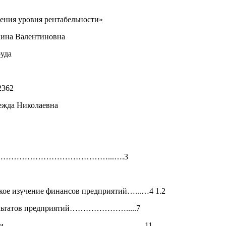
ения уровня рентабельности»
Лина Валентиновна
уда
2362
ежда Николаевна
.……………………………………...….3
еское изучение финансов предприятий…...…4 1.2
зультатов предприятий………………….....7
бельности……………………………………………..11