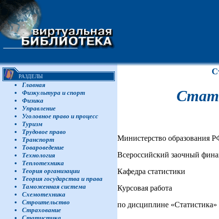
С
РАЗДЕЛЫ
Главная
Стати
Физкультура и спорт
Физика
Управление
Уголовное право и процесс
Туризм
Трудовое право
Министерство образования Р
Транспорт
Товароведение
Всероссийский заочный фина
Технология
Теплотехника
Кафедра статистики
Теория организации
Теория государства и права
Таможенная система
Курсовая работа
Схемотехника
Строительство
по дисциплине «Статистика»
Страхование
Статистика