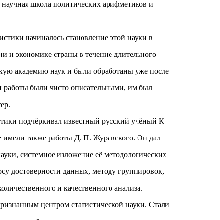
я научная школа политических арифметиков и
.
истики начиналось становление этой науки в
ии и экономике страны в течение длительного
кую академию наук и были обработаны уже после
и работы были чисто описательными, им был
ер.
истики подчёркивал известный русский учёный К.
е имели также работы Д. П. Журавского. Он дал
науки, системное изложение её методологических
осу достоверности данных, методу группировок,
оличественного и качественного анализа.
 признанным центром статистической науки. Стали