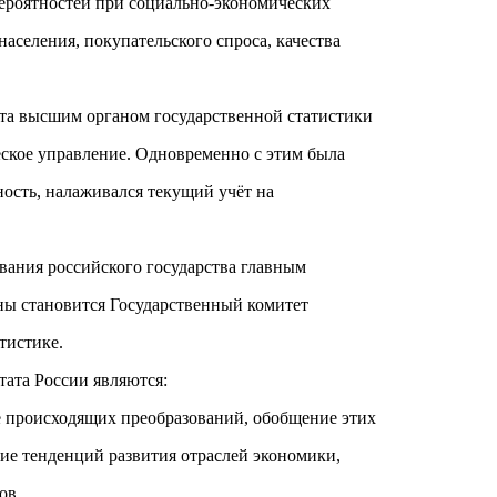
ероятностей при социально-экономических
аселения, покупательского спроса, качества
та высшим органом государственной статистики
еское управление. Одновременно с этим была
ность, налаживался текущий учёт на
вания российского государства главным
ны становится Государственный комитет
тистике.
ата России являются:
е происходящих преобразований, обобщение этих
ие тенденций развития отраслей экономики,
ов.