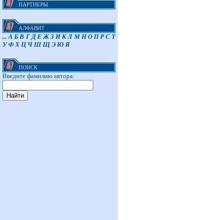
ПАРТНЕРЫ
АЛФАВИТ
...
А
Б
В
Г
Д
Е
Ж
З
И
К
Л
М
Н
О
П
Р
С
Т
У
Ф
Х
Ц
Ч
Ш
Щ
Э
Ю
Я
ПОИСК
Введите фамилию автора: