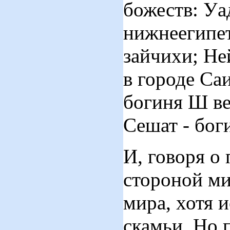
божеств: Уа
нижнеегипет
зайчихи; Не
в городе Саи
богиня Ш ве
Сешат - боги
И, говоря о
стороной ми
мира, хотя 
скамьи. Но 