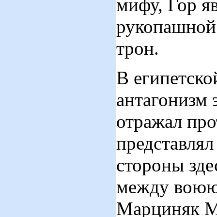
мифу, Гор я
рукопашной 
трон.
В египетско
антагонизм 
отражал про
представлял 
стороны зде
между воюю
Марциняк М