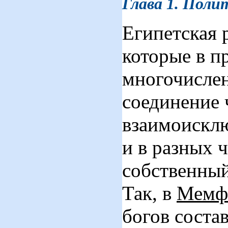
Глава 1. Поли
Египетская 
которые в п
многочислен
соединение 
взаимоискл
и в разных 
собственный
Так, в
Мемф
богов соста