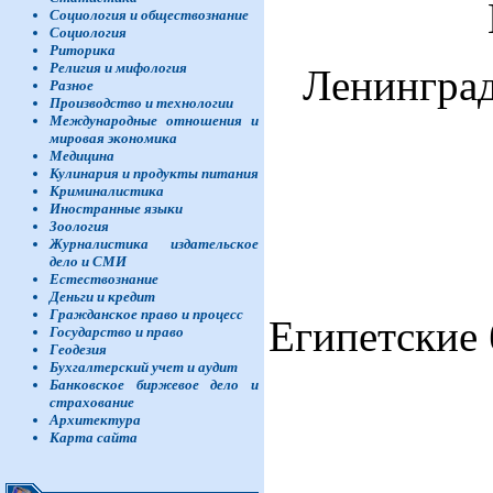
Социология и обществознание
Социология
Риторика
Религия и мифология
Ленинград
Разное
Производство и технологии
Международные отношения и
мировая экономика
Медицина
Кулинария и продукты питания
Криминалистика
Иностранные языки
Зоология
Журналистика издательское
дело и СМИ
Естествознание
Деньги и кредит
Гражданское право и процесс
Египетские 
Государство и право
Геодезия
Бухгалтерский учет и аудит
Банковское биржевое дело и
страхование
Архитектура
Карта сайта