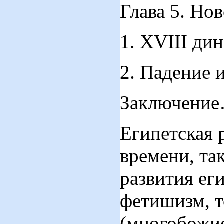
Глава 5. Нов
1. XVIII д
2. Падени
Заключ
Египетская 
времени, та
развития ег
фетишизм, т
(многобожие