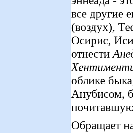
эннеада - э
все другие 
(воздух), Те
Осирис, Иси
отнести
Ан
Хентимент
облике быка
Анубисом, б
почитавшуюс
Обращает на