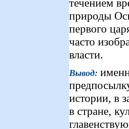
течением в
природы Оси
первого цар
часто изобр
власти.
именн
Вывод
:
предпосылку
истории, в 
в стране, ку
главенству