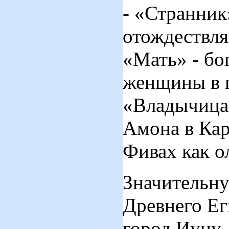
- «Странник»
отождествл
«Мать» - бо
женщины в г
«Владычица 
Амона в Кар
Фивах как о
Значительну
Древнего Ег
город Иуну 