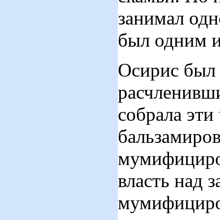
занимал одн
был одним и
Осирис был 
расчленивши
собрала эти
бальзамиров
мумифициров
власть над 
мумифициров