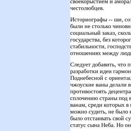
своекорыстием и амора
честолюбцев.
Историографы -- ши, со
были не столько чинов
социальный заказ, скол
государства, без которо
стабильности, господст
отношениях между люд
Следует добавить, что 
разработки идеи гармон
Поднебесной с ориента
чжоуские ваны делали вс
противостоять децентр
сплочению страны под 
ванам, среди которых в
можно судить, не было
было отстаивать свой с
статус сына Неба. Но он