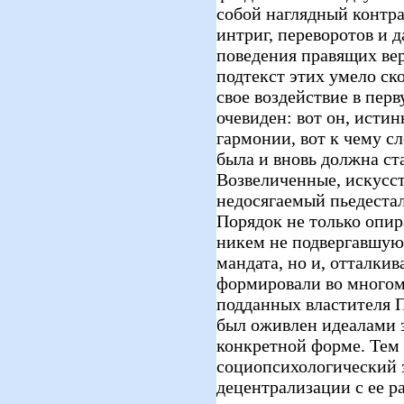
собой наглядный контра
интриг, переворотов и 
поведения правящих ве
подтекст этих умело с
свое воздействие в перв
очевиден: вот он, исти
гармонии, вот к чему сл
была и вновь должна ст
Возвеличенные, искусс
недосягаемый пьедест
Порядок не только опир
никем не подвергавшую
мандата, но и, отталкив
формировали во многом
подданных властителя 
был оживлен идеалами з
конкретной форме. Те
социопсихологический 
децентрализации с ее р