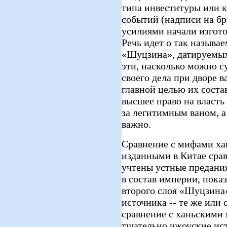
типа инвеституры или к
событий (надписи на бро
усилиями начали изгото
Речь идет о так называе
«Шуцзина», датируемых
эти, насколько можно с
своего дела при дворе в
главной целью их соста
высшее право на власть
за легитимным ваном, а
важно.
Сравнение с мифами ха
изданными в Китае срав
учтены устные предани
в состав империи, показ
второго слоя «Шуцзина»
источника -- те же или 
сравнение с ханьскими 
тщательно чжоуские ис