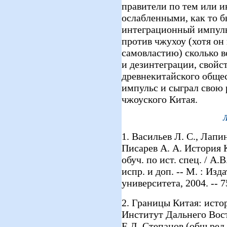
правители по тем или 
ослабленными, как то б
интеграционный импуль
против чжухоу (хотя он
самовластию) сколько 
и дезинтеграции, свойс
древнекитайского обще
импульс и сыграл свою
чжоуского Китая.
1. Васильев Л. С., Лапин
Писарев А. А. История К
обуч. по ист. спец. / А.В
испр. и доп. -- М. : Из
университета, 2004. -- 7
2. Границы Китая: исто
Институт Дальнего Вост
Е.Д. Степанов (общ.ред.