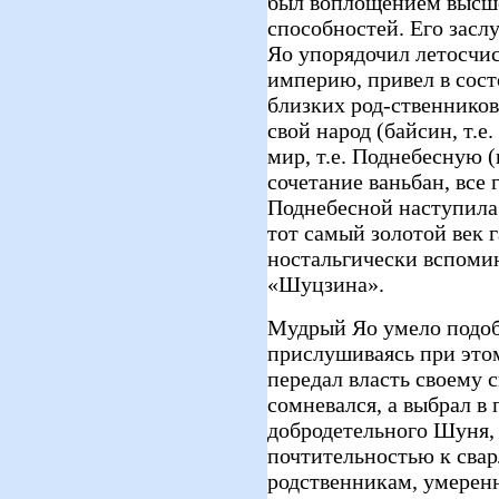
был воплощением высш
способностей. Его засл
Яо упорядочил летосчис
империю, привел в сост
близких род-ственников 
свой народ (байсин, т.е
мир, т.е. Поднебесную 
сочетание ваньбан, все 
Поднебесной наступила 
тот самый золотой век 
ностальгически вспомин
«Шуцзина».
Мудрый Яо умело подоб
прислушиваясь при это
передал власть своему с
сомневался, а выбрал в
добродетельного Шуня,
почтительностью к сва
родственникам, умеренн