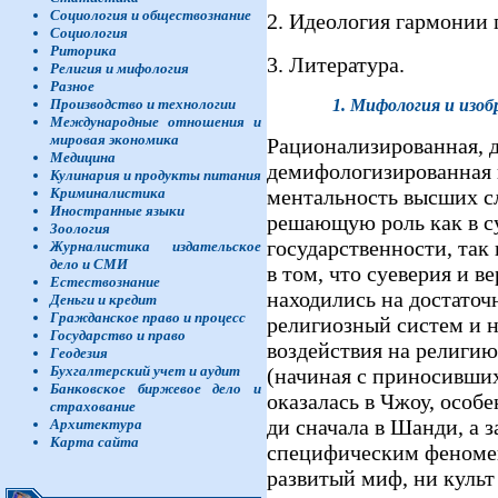
Социология и обществознание
2. Идеология гармонии 
Социология
Риторика
3. Литература.
Религия и мифология
Разное
1.
Мифология и изоб
Производство и технологии
Международные отношения и
мировая экономика
Рационализированная, 
Медицина
демифологизированная 
Кулинария и продукты питания
ментальность высших сл
Криминалистика
Иностранные языки
решающую роль как в с
Зоология
государственности, так 
Журналистика издательское
дело и СМИ
в том, что суеверия и в
Естествознание
находились на достато
Деньги и кредит
Гражданское право и процесс
религиозный систем и н
Государство и право
воздействия на религию
Геодезия
Бухгалтерский учет и аудит
(начиная с приносивши
Банковское биржевое дело и
оказалась в Чжоу, особ
страхование
ди сначала в Шанди, а з
Архитектура
Карта сайта
специфическим феномен
развитый миф, ни культ