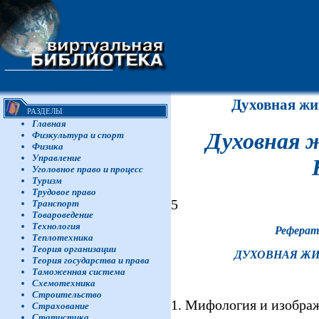
Духовная жи
РАЗДЕЛЫ
Главная
Духовная 
Физкультура и спорт
Физика
Управление
Уголовное право и процесс
Туризм
Трудовое право
5
Транспорт
Товароведение
Технология
Реферат
Теплотехника
Теория организации
ДУХОВНАЯ ЖИ
Теория государства и права
Таможенная система
Схемотехника
Строительство
1. Мифология и изобра
Страхование
Статистика