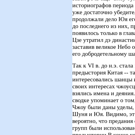
историографов периода
уже достаточно убедите
продолжали дело Юя его
до последнего из них, п
появилось только в глав
Цзе утратил дэ династи
заставив великое Небо о
его добродетельному ш
Так к VI в. до н.э. стал
предыстория Китая -- та
интересовались шанцы и
своих интересах чжоусц
взялись имена и деяния
сводке упоминает о том,
Чжоу были даны уделы,
Шуня и Юя. Видимо, это
вероятно, что предани
групп были использова
предыстории В конце ко