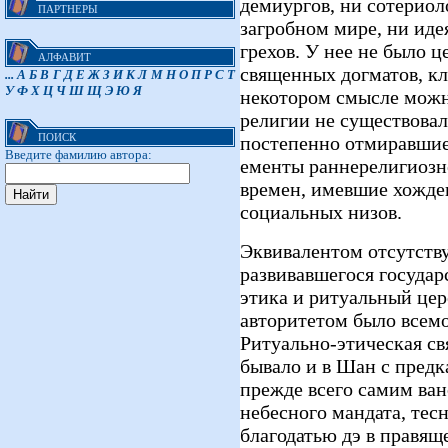
демиургов, ни сотериол
ПАРТНЕРЫ
загробном мире, ни иде
грехов. У нее не было 
АЛФАВИТ
священных догматов, кл
...
А
Б
В
Г
Д
Е
Ж
З
И
К
Л
М
Н
О
П
Р
С
Т
У
Ф
Х
Ц
Ч
Ш
Щ
Э
Ю
Я
некотором смысле можно
религии не существовал
ПОИСК
постепенно отмиравши
Введите фамилию автора:
ементы раннерелигиоз
времен, имевшие хожде
социальных низов.
Эквивалентом отсутст
развивавшегося государ
этика и ритуальный це
авторитетом было всемо
Ритуально-этическая св
бывало и в Шан с пред
прежде всего самим ван
небесного мандата, тес
благодатью дэ в правящ