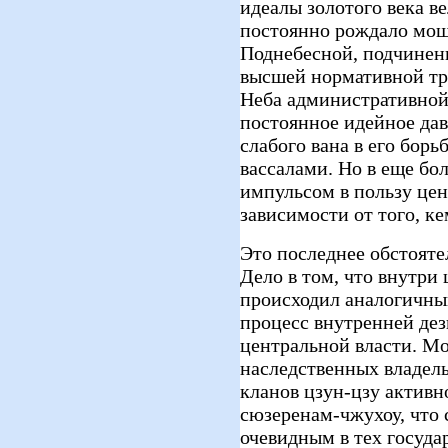
идеалы золотого века в
постоянно рождало мо
Поднебесной, подчинен
высшей нормативной тр
Неба административной 
постоянное идейное да
слабого вана в его бор
вассалами. Но в еще бо
импульсом в пользу цен
зависимости от того, ке
Это последнее обстояте
Дело в том, что внутри
происходил аналогичны
процесс внутренней дез
центральной власти. М
наследственных владель
кланов цзун-цзу активн
сюзеренам-чжухоу, что 
очевидным в тех государ