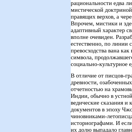
рациональности едва ли
мистической доктриной
правящих верхов, а чере
Впрочем, мистики и зде
адаптивный характер св
вполне очевиден. Разра
естественно, по линии 
превосходства вана как 
символа, продолжавшег
социально-культурное е
В отличие от писцов-гр
древности, озабоченных
отчетностью на храмовы
Индии, обычно в устно
ведические сказания и 
документов в эпоху Чжо
чиновниками-летописц
историографами. И если
их долю выпадало главн