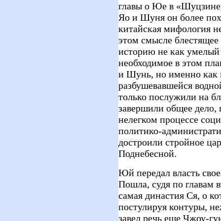
главы о Юе в «Шуцзине»
Яо и Шуня он более пох
китайская мифология не
этом смысле блестящее
историю не как умелый 
необходимое в этом пла
и Шунь, но именно как г
разбушевавшейся водной
только послужили на бл
завершили общее дело, 
нелегком процессе соц
политико-административ
достроили стройное ца
Поднебесной.
Юй передал власть свое
Пошла, судя по главам 
самая династия Ся, о ко
постулируя контуры, не
завел речь еще Чжоу-гу