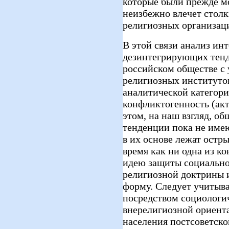
которые были прежде м
неизбежно влечет стол
религиозных организац
В этой связи анализ и
дезинтегрирующих тен
российском обществе с
религиозных институтов
аналитической категор
конфликтогенность (ак
этом, на наш взгляд, о
тенденции пока не имею
в их основе лежат остр
время как ни одна из к
идею защиты социально
религиозной доктрины и
форму. Следует учитыв
посредством социологи
внерелигиозной ориент
населения постсоветско