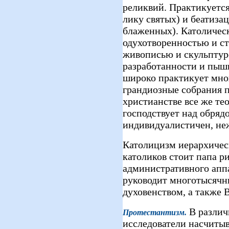
реликвий. Практикуетс
лику святых) и беатизац
блаженных). Католиче
одухотворенностью и с
живописью и скульптур
разработанности и пыш
широко практикует мно
грандиозные собрания 
христианстве все же тео
господствует над обряд
индивидуалистичен, не
Католицизм иерархическ
католиков стоит папа р
административного аппа
руководит многотысяч
духовенством, а также 
В различ
Протестантизм
.
исследователи насчитыв