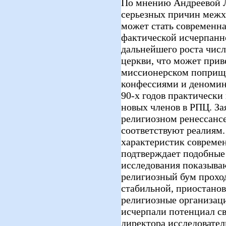
По мнению Андреевой Л.
серьезных причин межх
может стать современн
фактической исчерпанн
дальнейшего роста числ
церкви, что может прив
миссионерском поприщ
конфессиями и деномина
90-х годов практическ
новых членов в РПЦ. За
религиозном ренессансе
соответствуют реалиям.
характеристик совреме
подтверждает подобные
исследования показываю
религиозный бум проход
стабильной, приостанов
религиозные организац
исчерпали потенциал св
директора исследовател