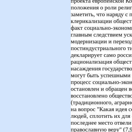
проекта европейской К
положения о роли рели
заметить, что наряду с
клерикализации общест
факт социально-эконом
главным следствием ус
модернизации и переход
постиндустриального т
декларирует само росси
рационализация общест
насаждения государств
могут быть успешными т
процесс социально-эко
остановлен и обращен вс
восстановлено обществ
(традиционного, аграрно
на вопрос "Какая идея 
людей, сплотить их для
последнее место отвели
православную веру" (7,9%