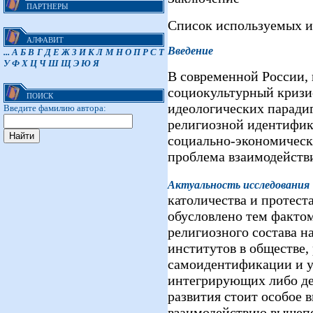
ПАРТНЕРЫ
Список используемых и
АЛФАВИТ
Введение
...
А
Б
В
Г
Д
Е
Ж
З
И
К
Л
М
Н
О
П
Р
С
Т
У
Ф
Х
Ц
Ч
Ш
Щ
Э
Ю
Я
В современной России
социокультурный кризи
ПОИСК
идеологических паради
Введите фамилию автора:
религиозной идентифи
социально-экономическ
проблема взаимодейств
Актуальность исследования
католичества и протест
обусловлено тем фактом,
религиозного состава н
институтов в обществе,
самоидентификации и у
интегрирующих либо д
развития стоит особое 
взаимодействию вышеп