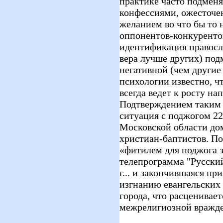
практике часто подменя
конфессиями, ожесточе
желанием во что бы то 
оппонентов-конкурентов
идентификация правосл
вера лучше других) по
негативной (чем другие
психологии известно, ч
всегда ведет к росту на
Подтверждением таким
ситуация с поджогом 22
Московской области до
христиан-баптистов. По
«фитилем для поджога 
телепрограмма "Русски
г... и закончившаяся пр
изгнанию евангельских 
города, что расценивае
межрелигиозной вражде»