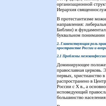
организационной струк
Иерархия священнослуж
В протестантизме можн
направления: либераль
Библии) и фундаментал
буквальном понимании 
2.
Главенствующая роль прав
пространстве России и вопр
2.1
Проблемы межконфессио
Доминирующее положени
православная церковь. Э
первых, христианство в
распространено в Центр
России с X в., а основн
исповедующий православ
большинство населения