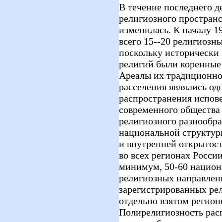
В течение последнего д
религиозного простран
изменилась. К началу 19
всего 15--20 религиозны
поскольку исторически
религий были коренные
Ареалы их традиционно
расселения являлись од
распространения испов
современного общества 
религиозного разнообра
национальной структур
и внутренней открытос
во всех регионах Росси
минимум, 50-60 национа
религиозных направлен
зарегистрированных ре
отдельно взятом регионе
Полирелигиозность расп