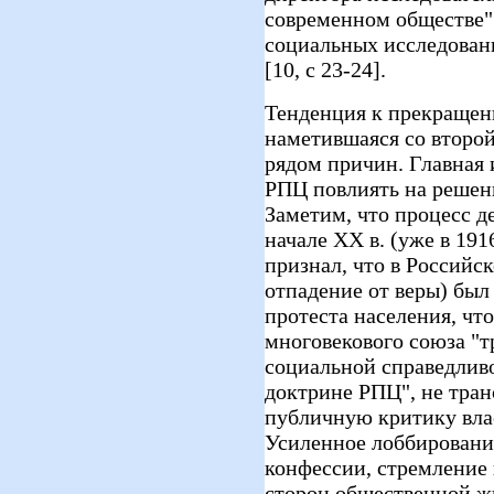
современном обществе"
социальных исследован
[10, с 23-24].
Тенденция к прекращен
наметившаяся со второй
рядом причин. Главная 
РПЦ повлиять на решен
Заметим, что процесс д
начале XX в. (уже в 191
признал, что в Российс
отпадение от веры) был
протеста населения, чт
многовекового союза "тр
социальной справедливо
доктрине РПЦ", не тра
публичную критику вла
Усиленное лоббировани
конфессии, стремление
сторон общественной ж