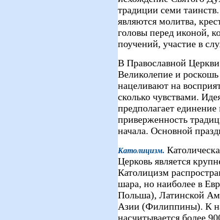
традиции семи таинств
являются молитва, крес
головы перед иконой, 
поучений, участие в сл
В Православной Церкви 
Великолепие и роскошь
нацеливают на восприят
сколько чувствами. Иде
предполагает единение 
приверженность традиц
начала. Основной празд
Католическая 
Католицизм
.
Церковь является крупн
Католицизм распростран
шара, но наиболее в Ев
Польша), Латинской Ам
Азии (Филиппины). К н
насчитывается более 90