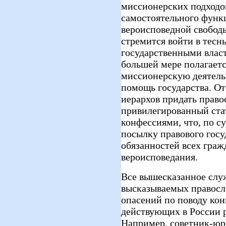
миссионерских подходо
самостоятельного функ
вероисповедной свободы
стремится войти в тесн
государственными влас
большей мере полагаетс
миссионерскую деятель
помощь государства. О
иерархов придать право
привилегированный ста
конфессиями, что, по с
посылку правового госуд
обязанностей всех граж
вероисповедания.
Все вышесказанное слу
высказываемых правосл
опасений по поводу ко
действующих в России 
Например, советник-юр