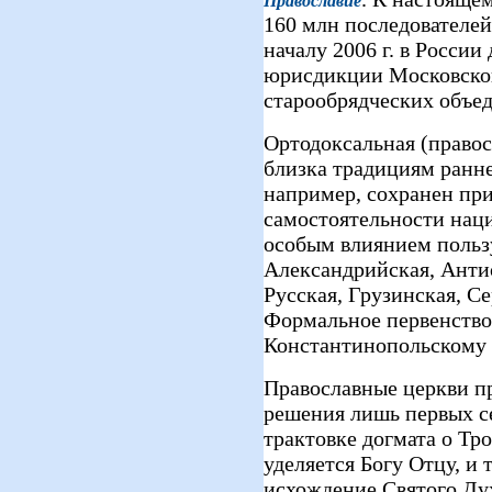
Православие
160 млн последователей
началу 2006 г. в Росси
юрисдикции Московской
старообрядческих объед
Ортодоксальная (правос
близка традициям ранне
например, сохранен пр
самостоятельности наци
особым влиянием польз
Александрийская, Анти
Русская, Грузинская, С
Формальное первенств
Константинопольскому 
Православные церкви п
решения лишь первых с
трактовке догмата о Тр
уделяется Богу Отцу, и 
исхождение Святого Ду