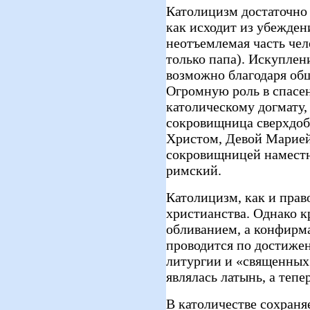
Католицизм достаточно 
как исходит из убеждени
неотъемлемая часть чел
только папа). Искуплен
возможно благодаря об
Огромную роль в спасен
католическому догмату,
сокровищница сверхдоб
Христом, Девой Марией
сокровищницей наместни
римский.
Католицизм, как и прав
христианства. Однако к
обливанием, а конфирм
проводится по достижен
литургии и «священных
являлась латынь, а тепе
В католичестве сохраняе