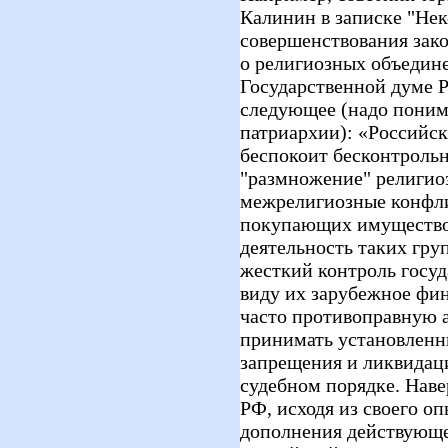
Калинин в записке "Не
совершенствования зако
о религиозных объедине
Государственной думе Р
следующее (надо понима
патриархии): «Российс
беспокоит бесконтрольн
"размножение" религио
межрелигиозные конфл
покупающих имущество,
деятельность таких гру
жесткий контроль госуд
виду их зарубежное фи
часто противоправную а
принимать установленн
запрещения и ликвидац
судебном порядке. Наве
РФ, исходя из своего о
дополнения действующег