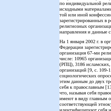
по индивидуальной рел
исходными материалами
той или иной конфесси
зарегистрированных в 
религиозных организац
направления и данные 
На 1 января 2002 г. в о
Федерации зарегистрир
организация 67-ми рели
числе: 10965 организац
(РПЦ), 3186 исламских,
организаций [9, с. 109-
социологических опросо
этим данным до двух т
себя к православным [13
что, называя себя прав
имеют в виду главным 
соответствующей этнок
идентифицируют себя н