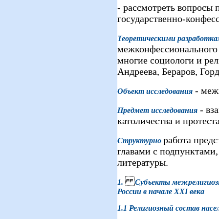
- рассмотреть вопросы 
государственно-конфес
Теоретическими разработк
межконфессионального 
многие социологи и рел
Андреева, Бераров, Горд
- меж
Объект исследования
- вз
Предмет исследования
католичества и протест
работа предс
Структурно
главами с подпунктами
литературы.
1.
Субъекты межрелигиоз
России
в начале
XXI
века
1.1
Религиозный состав насе