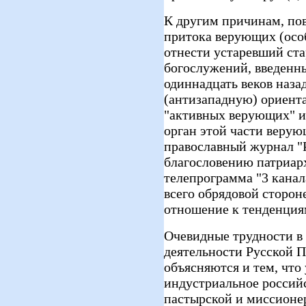
К другим причинам, по
притока верующих (осо
отнести устаревший ст
богослужений, введенн
одиннадцать веков наза
(антизападную) ориент
"активных верующих" и
орган этой части веру
православный журнал "
благословению патриарх
телепрограмма "3 канал
всего обрядовой сторон
отношение к тенденциям
Очевидные трудности в
деятельности Русской 
объясняются и тем, что
индустриальное российс
пастырской и миссионе