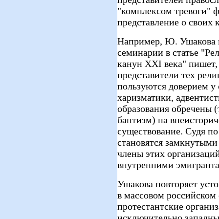
"комплексом тревоги" 
представление о своих 
Например, Ю. Ушакова 
семинарии в статье "Ре
канун XXI века" пишет,
представители тех рели
пользуются доверием у с
харизматики, адвентист
образования обречены (т
баптизм) на внеисторич
существование. Судя п
становятся замкнутыми
члены этих организаций
внутренними эмигранта
Ушакова повторяет уст
в массовом российском 
протестантские органи
исключительно западны