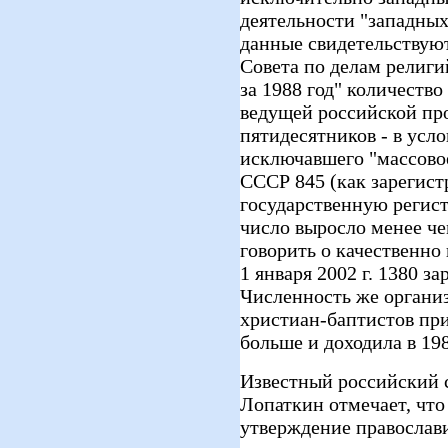
деятельности "западны
данные свидетельствуют
Совета по делам религ
за 1988 год" количеств
ведущей российской пр
пятидесятников - в усл
исключавшего "массовое
СССР 845 (как зарегис
государственную регис
число выросло менее чем
говорить о качественно
1 января 2002 г. 1380 з
Численность же организ
христиан-баптистов при
больше и доходила в 198
Известный российский с
Лопаткин отмечает, что
утверждение православи