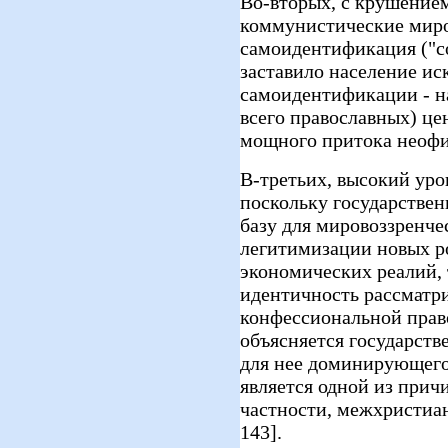
Во-вторых, с крушение
коммунистические миро
самоидентификация ("со
заставило население ис
самоидентификации - н
всего православных) це
мощного притока неофи
В-третьих, высокий уро
поскольку государствен
базу для мировоззренче
легитимизации новых р
экономических реалий, 
идентичность рассматри
конфессиональной прав
объясняется государств
для нее доминирующего 
является одной из прич
частности, межхристиан
143].