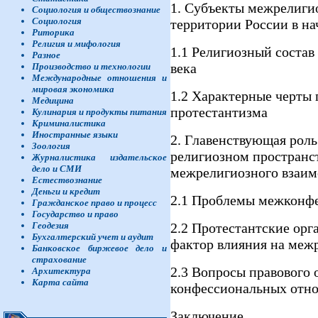
1. Субъекты межрелиги
Социология и обществознание
Социология
территории России в на
Риторика
Религия и мифология
1.1 Религиозный состав
Разное
века
Производство и технологии
Международные отношения и
мировая экономика
1.2 Характерные черты 
Медицина
протестантизма
Кулинария и продукты питания
Криминалистика
Иностранные языки
2. Главенствующая роль
Зоология
религиозном пространс
Журналистика издательское
дело и СМИ
межрелигиозного взаим
Естествознание
Деньги и кредит
2.1 Проблемы межконфе
Гражданское право и процесс
Государство и право
2.2 Протестантские ор
Геодезия
Бухгалтерский учет и аудит
фактор влияния на меж
Банковское биржевое дело и
страхование
2.3 Вопросы правового 
Архитектура
Карта сайта
конфессиональных отн
Заключение