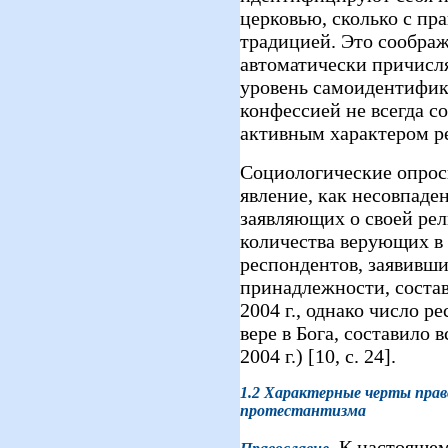
церковью, сколько с пр
традицией. Это соображ
автоматически причисл
уровень самоидентифик
конфессией не всегда с
активным характером ре
Социологические опрос
явление, как несовпаде
заявляющих о своей ре
количества верующих в 
респондентов, заявивш
принадлежности, состави
2004 г., однако число р
вере в Бога, составило в
2004 г.) [10, с. 24].
1.2
Характерные черты право
протестантизма
. К настояще