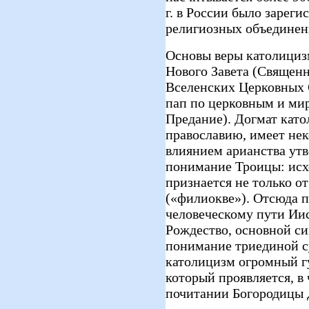
г. в России было зарег
религиозных объединен
Основы веры католициз
Нового Завета (Священн
Вселенских Церковных 
пап по церковным и ми
Предание). Догмат като
православию, имеет нек
влиянием арианства утв
понимание Троицы: исх
признается не только от
(«филиокве»). Отсюда 
человеческому пути Иис
Рождество, основной си
понимание триединой с
католицизм огромный г
который проявляется, в
почитании Богородицы