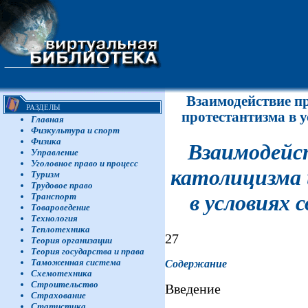
Взаимодействие п
РАЗДЕЛЫ
протестантизма в 
Главная
Физкультура и спорт
Физика
Взаимодейст
Управление
Уголовное право и процесс
католицизма
Туризм
Трудовое право
в условиях 
Транспорт
Товароведение
Технология
Теплотехника
27
Теория организации
Теория государства и права
Таможенная система
Содержание
Схемотехника
Строительство
Введение
Страхование
Статистика