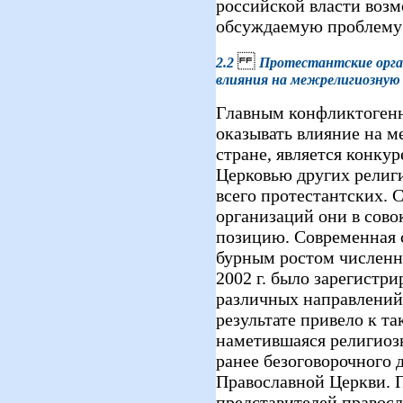
российской власти возм
обсуждаемую проблему» 
2.2
Протестантские орга
влияния на межрелигиозную
Главным конфликтоген
оказывать влияние на 
стране, является конку
Церковью других религ
всего протестантских. 
организаций они в сов
позицию. Современная 
бурным ростом численн
2002 г. было зарегистр
различных направлений 
результате привело к т
наметившаяся религиоз
ранее безоговорочного
Православной Церкви. 
представителей правосл