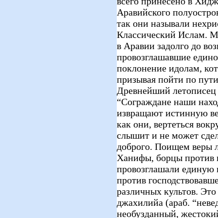
всего принесено в Хидж
Аравийского полуостро
так они называли нехри
Классический Ислам. М. 
в Аравии задолго до во
провозглашавшие едино
поклонение идолам, кот
призывая пойти по пути
Древнейший летописец 
“Сограждане наши нахо
извращают истинную ве
как они, вертеться вокр
слышит и не может сдел
доброго. Поищем веры лу
Ханифы, борцы против 
провозглашали единую в
против господствовавше
различных культов. Это
джахилийа (араб. “неве
необузданный, жестоки