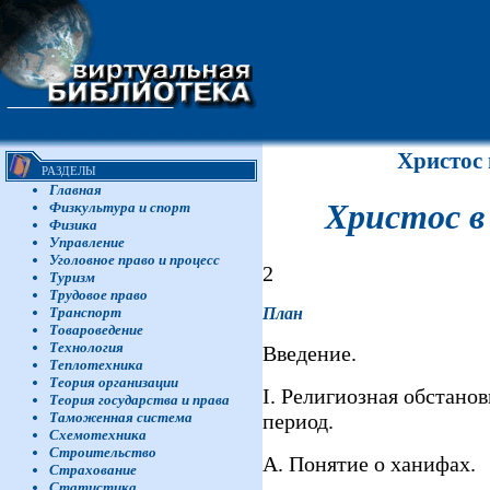
Христос
РАЗДЕЛЫ
Главная
Христос в
Физкультура и спорт
Физика
Управление
Уголовное право и процесс
2
Туризм
Трудовое право
План
Транспорт
Товароведение
Технология
Введение.
Теплотехника
Теория организации
I. Религиозная обстано
Теория государства и права
период.
Таможенная система
Схемотехника
Строительство
А. Понятие о ханифах.
Страхование
Статистика