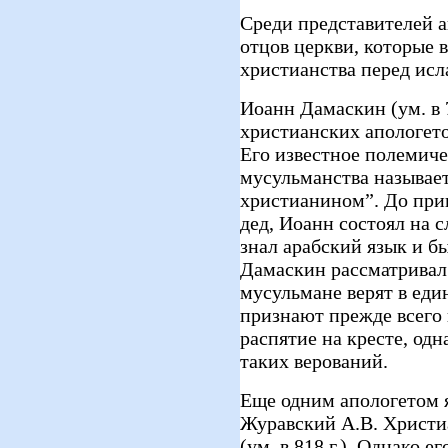
Среди представителей а
отцов церкви, которые 
христианства перед ис
Иоанн Дамаскин (ум. в 7
христианских апологето
Его известное полемиче
мусульманства называе
христианином”. До прин
дед, Иоанн состоял на 
знал арабский язык и б
Дамаскин рассматривал 
мусульмане верят в един
признают прежде всего 
распятие на кресте, одн
таких верований.
Еще одним апологетом 
Журавский А.В. Христиан
(ум. в 818 г.). Однако 