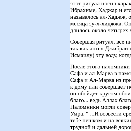
этот ритуал носил хара
Ибрахиме, Хаджар и ег
называлось ал-Хаджж, о
месяца зу-л-хиджжа. О
длилось около четырех 
Совершая ритуал, все п
так как ангел Джибраил
Исмаилу) эту воду, ког
После этого паломники
Сафа и ал-Марва в памя
Сафа и Ал-Марва из пр
к дому или совершает п
он обойдет кругом обои
благо... ведь Аллах благ
Паломники могли совер
Умра. “ ...И возвести с
тебе пешком и на всяки
трудной и дальней дорог