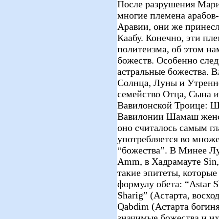
После разрушения Марибс
многие племена арабов-
Аравии, они же принесл
Каабу. Конечно, эти п
политеизма, об этом на
божеств. Особенно след
астральные божества. В
Солнца, Луны и Утренне
семейство Отца, Сына и
Вавилонской Троице: Ш
Вавилонии Шамаш женс
оно считалось самым г
употребляется во множе
“божества”. В Минее Лу
Аmm, в Хадрамауте Sin,
такие эпитеты, которые
формулу обета: “Astar S
Sharig” (Астарта, восхо
Qabdim (Астарта богиня
значимые божества и их