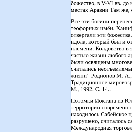
божество, в V-VI вв. до
местах Аравии Там же, с
Все эти богини перенесе
теофорных имён. Ханиф
отвергали эти божества
идола, который был и о
племени. Колдовство в 
частью жизни любого а
были освящены многове
считались неотъемлемы
жизни” Родионов М. А.,
Традиционное мировозр
М., 1992. С. 14..
Потомки Иоктана из Ю
территории современно
находилось Сабейское ц
разрушено, считалось с
Международная торговл