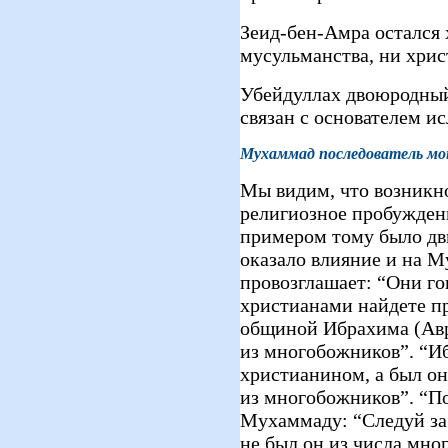
Зеид-бен-Амра остался 
мусульманства, ни хрис
Убейдуллах двоюродный
связан с основателем и
Мухаммад
последователь мо
Мы видим, что возникн
религиозное пробуждени
примером тому было дв
оказало влияние и на М
провозглашает: “Они го
христианами найдете пр
общиной Ибрахима (Ав
из многобожников”. “Иб
христианином, а был о
из многобожников”. “П
Мухаммаду: “Следуй з
не был он из числа мног