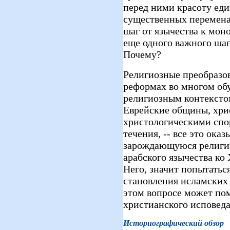
перед ними красоту еди
существенных перемена
шаг от язычества к мон
еще одного важного шаг
Почему?
Религиозные преобразов
реформах во многом об
религиозным контексто
Еврейские общины, хри
христологическими спо
течения, -- все это ока
зарождающуюся религию
арабского язычества ко 
Него, значит попытать
становления исламских 
этом вопросе может по
христианского исповед
Историографический обзор