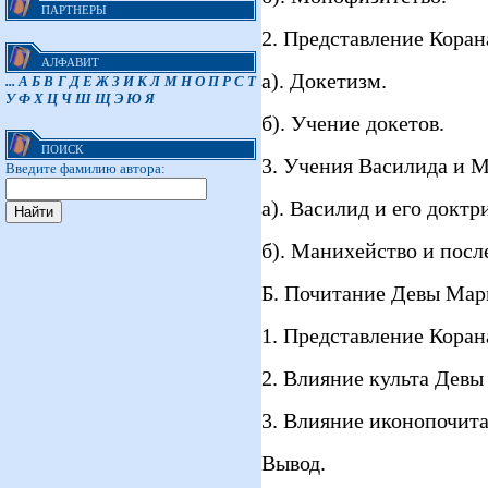
ПАРТНЕРЫ
2. Представление Коран
АЛФАВИТ
а). Докетизм.
...
А
Б
В
Г
Д
Е
Ж
З
И
К
Л
М
Н
О
П
Р
С
Т
У
Ф
Х
Ц
Ч
Ш
Щ
Э
Ю
Я
б). Учение докетов.
ПОИСК
3. Учения Василида и 
Введите фамилию автора:
а). Василид и его доктр
б). Манихейство и посл
Б. Почитание Девы Мари
1. Представление Коран
2. Влияние культа Девы
3. Влияние иконопочита
Вывод.