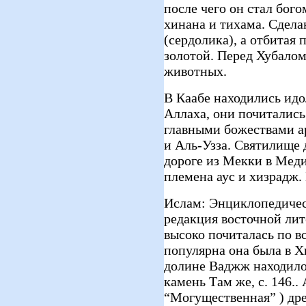
после чего он стал бог
хинана и тихама. Сдела
(сердолика), а отбитая 
золотой. Перед Хубало
животных.
В Каабе находились идо
Аллаха, они почитались
главными божествами ар
и Аль-Узза. Святилище 
дороге из Мекки в Меди
племена аус и хизрадж.
Ислам: Энциклопедическ
редакция восточной лите
высоко почиталась по в
популярна она была в Х
долине Ваджж находило
камень Там же, с. 146.. 
“Могущественная” ) дре