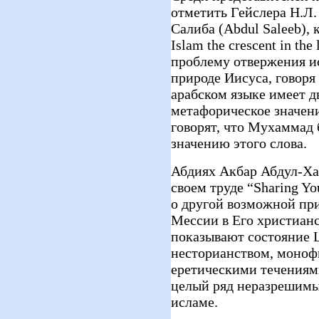
отметить Гейслера Н.Л. 
Салиба (Abdul Saleeb), 
Islam the crescent in the
проблему отвержения и
природе Иисуса, говоря 
арабском языке имеет дв
метафорическое значени
говорят, что Мухаммад 
значению этого слова.
Абдиях Акбар Абдул-Хаг
своем труде “Sharing Yo
о другой возможной пр
Мессии в Его христиан
показывают состояние Ц
несторианством, моноф
еретическими течениями
целый ряд неразрешим
исламе.