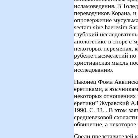
исламоведения. В Толед
переводчиков Корана, и 
опровержение мусульман
sectam sive haeresim Sa
глубокий исследователь
апологетике в споре с 
некоторых переменах, к
рубеже тысячелетий по
христианская мысль по
исследованию.
Наконец Фома Аквински
еретиками, а язычникам
некоторых отношениях 
еретики” Журавский А.В
1990. С. 33. . В этом з
средневековой схоласти
обвинение, а некоторое
Среди представителей 