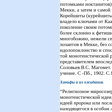
потомками иоктанитов)
Мекки, а затем и самой
Корейшиты (курейшиты) 
владело ключами от Каа
поколение своим потом
более склонно к фетиш
многобожию, нежели се
хозаитов в Мекке, без с
идолопоклонство и спо
той монотеистической 
представителем впосле
Соловьев В.С. Магомет.
учение. С -Пб., 1902. С.1
Ханифы и их ожидания.
“Религиозное миросозе
монотеистической идеи,
идеей
пророка
или
посл
находящегося в
особом 