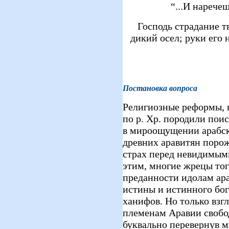
“...И нарече
Господь страдание т
дикий осел; руки его н
Постановка вопроса
Религиозные реформы, 
по р. Хр. породили по
в мироощущении арабск
древних аравитян порож
страх перед невидимыми
этим, многие жрецы тог
преданности идолам ара
истины и истинного бо
ханифов. Но только вз
племенам Аравии свобо
буквально перевернув м