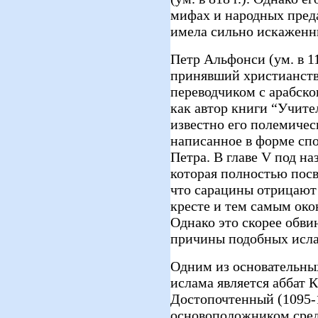
мифах и народных пред
имела сильно искаженн
Петр Альфонси (ум. в 11
принявший христианство
переводчиком с арабско
как автор книги “Учите
известно его полемичес
написанное в форме сп
Петра. В главе V под н
которая полностью посв
что сарацины отрицают
кресте и тем самым око
Однако это скорее обви
причины подобных исла
Одним из основательны
ислама является аббат
Достопочтенный (1095-11
основоположником сред