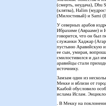
(смерть, неудача), Dhu 
(клятва), Halim (мудрос
(Милостивый) и Sami (
У северных арабов издр
Ибрахиме (Аврааме) и И
говорится, что он был 
служанки Хаджар (Агарь
пустыню Аравийскую и о
ее сын, умирая, вопрош
смилостивился и дал им
аравийцы стали приходи
источнику.
Замзам один из несколь
Мекке и вблизи от город
Каабой обусловило осо
ислама Ислам. Энциклоп
. В Мекку на поклонени