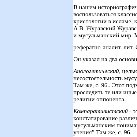
В нашем историографич
воспользоваться класси
христологии в исламе, 
А.В. Журавский Журавск
и мусульманский мир. М
рефератно-аналит. лит. С
Он указал на два основ
Апологетический,
целью
несостоятельность мус
Там же, с. 96.. Этот под
проследить те или ины
религии оппонента.
Компаративистский
-
э
констатирование разли
мусульманским пониман
учения” Там же, с. 96..