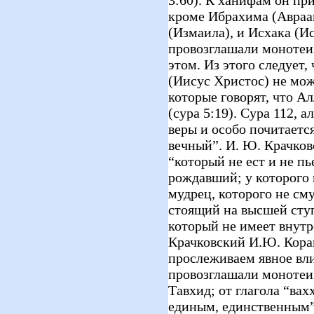
кроме Ибрахима (Авраа
(Измаила), и Исхака (Ис
провозглашали монотеи
этом. Из этого следует
(Иисус Христос) не мож
которые говорят, что А
(cура 5:19). Сура 112, 
веры и особо почитается
вечный”. И. Ю. Крачков
“который не ест и не п
рождавший; у которого 
мудрец, которого не см
стоящий на высшей ступ
который не имеет внут
Крачковский И.Ю. Коран.
прослеживаем явное вл
провозглашали монотеи
Тавхид; от глагола “вах
единым, единственным”)