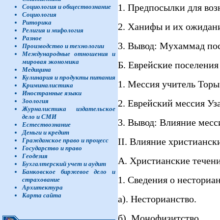
1. Предпосылки для во
Социология и обществознание
Социология
Риторика
2. Ханифы и их ожидан
Религия и мифология
Разное
3. Вывод: Мухаммад по
Производство и технологии
Международные отношения и
мировая экономика
Б. Еврейские поселения
Медицина
Кулинария и продукты питания
1. Мессия учитель Торы
Криминалистика
Иностранные языки
Зоология
2. Еврейский мессия Уз
Журналистика издательское
дело и СМИ
3. Вывод: Влияние мес
Естествознание
Деньги и кредит
II. Влияние христианск
Гражданское право и процесс
Государство и право
Геодезия
А. Христианские течени
Бухгалтерский учет и аудит
Банковское биржевое дело и
1. Сведения о несториа
страхование
Архитектура
Карта сайта
а). Несторианство.
б). Монофизитство.