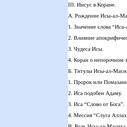
III. Иисус в Коране.
А. Рождение Исы-ал-Ма
1. Значение слова “Иса
2. Влияние апокрифиче
3. Чудеса Исы.
4. Коран о непорочном 
Б. Титулы Исы-ал-Масих
1. Пророк или Помазан
2. Иса подобен Адаму.
3. Иса “Слово от Бога”.
4. Мессия “Слуга Аллах
В. Роль Исы-ал-Масиха 