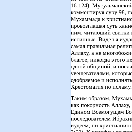
16:124). Мусульманский
комментируя суру 98, 
Мухаммада к христианс
провозглашая суть хани
ним, читающий свитки 
истинные. Видел я иуда
самая правильная рели
Аллаху, а не многобожи
благое, никогда этого н
одной общиной, и посл
увещевателями, которые
одобряемое и исполнят
Хрестоматия по исламу. 
Таким образом, Мухамм
как покорность Аллаху,
Едином Всемогущем Бог
последователем Ибрахим
иудеем, ни христианино
3:60). К ханифам он пр