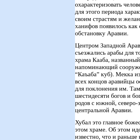
охарактеризовать челов
для этого периода харак
своим страстям и жела
ханифов появилось как 
обстановку Аравии.
Центром Западной Арав
съезжались арабы для т
храма Кааба, названный
напоминающий сооруже
“Каъаба” куб). Мекка из
всех концов аравийцы о
для поклонения им. Там
шестидесяти богов и бо
родов с южной, северо-
центральной Аравии.
Хубал это главное божес
этом храме. Об этом ид
известно, что и раньше