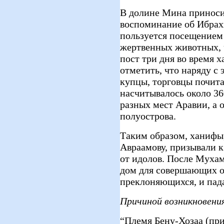
В долине Мина приноси
воспоминание об Ибрахи
пользуется посещением 
жертвенных животных, чт
пост три дня во время х
отметить, что наряду с
купцы, торговцы почита
насчитывалось около 36
разных мест Аравии, а 
полуострова.
Таким образом, ханифы
Авраамову, призывали к
от идолов. После Муха
дом для совершающих о
преклоняющихся, и пада
Причиной возникновения
“Племя Бену-Хозаа (п