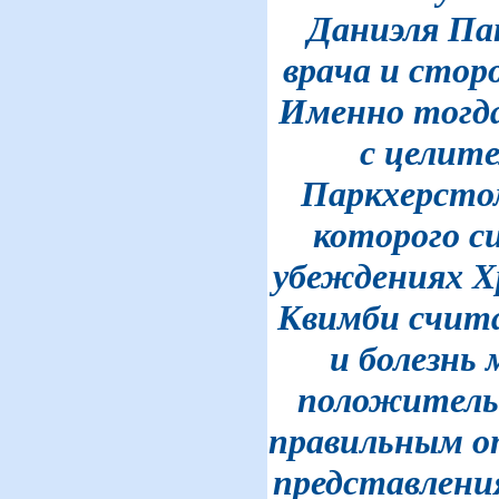
Даниэля Па
врача и стор
Именно тогда
с целит
Паркхерсто
которого си
убеждениях Х
Квимби счита
и болезнь
положитель
правильным о
представления