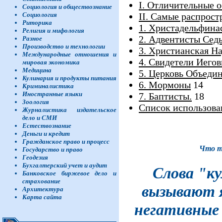
I.
Отличительные ос
Социология и обществознание
II
. Самые распрост
Социология
Риторика
1. Христадельфина
Религия и мифология
2. Адвентисты Сед
Разное
Производство и технологии
3. Христианская Н
Международные отношения и
4. Свидетели Иего
мировая экономика
Медицина
5. Церковь Объеди
Кулинария и продукты питания
6. Мормоны
14
Криминалистика
Иностранные языки
7. Баптисты.
18
Зоология
Список использова
Журналистика издательское
дело и СМИ
Естествознание
Деньги и кредит
Гражданское право и процесс
Что т
Государство и право
Геодезия
Бухгалтерский учет и аудит
Слова "к
Банковское биржевое дело и
страхование
вызывают 
Архитектура
Карта сайта
негативные 