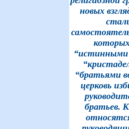
новых взгл
стал
самостоятел
которых
“истинными 
“кристадел
“братьями в
церковь из
руководит
братьев. К
относятс
руководящи