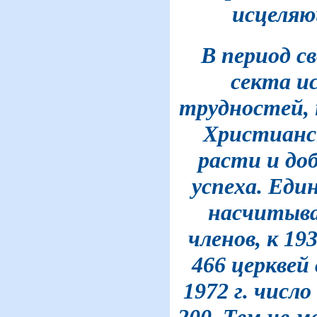
исцеляю
В период с
секта и
трудностей, 
Христианс
расти и до
успеха. Еди
насчитывав
членов, к 193
466 церквей 
1972 г. число