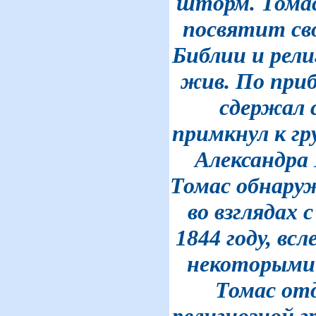
шторм. Томас
посвятит св
Библии и рели
жив. По при
сдержал 
примкнул к гр
Александра 
Томас обнару
во взглядах 
1844 году, вс
некоторыми 
Томас от
религиозной г