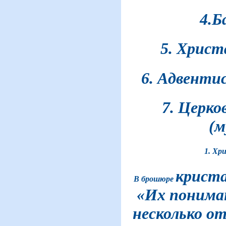
4.Б
5. Хрис
6. Адвенти
7. Церко
(м
1. Хр
крист
В брошюре
«Их понима
несколько о