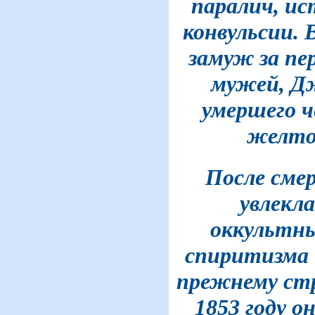
паралич, ис
конвульсии. 
замуж за пер
мужей, Д
умершего ч
желто
После сме
увлекла
оккультн
спиритизма 
прежнему стр
1853 году о