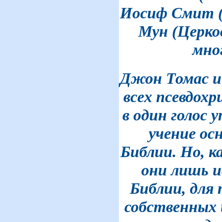
Иосиф Смит 
Мун (Церко
мног
Джон Томас и
всех псевдох
в один голос
учение ос
Библии. Но, к
они лишь 
Библии, для 
собственных