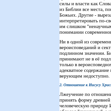
силы и власти как Сло
из Библии все места, п
Божьих. Другие - выре
интерпретировать по-св
им слишком "ненаучным
понимании современног
Ни в одной из современ
вероисповеданий и сект
подлинном значении. 
принимают не в её подл
только в вероисповедно
адекватное содержание
верующим недоступно.
2. Отношение к Иисусу Хри
Лжеучение по отношен
принять форму древне
человеческую природу И