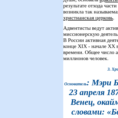
результате отхода част
возникла так называем
христианская церковь
.
Адвентисты ведут акти
миссионерскую деятельн
В России активная деят
конце XIX - начале XX 
времени. Общее число а
миллионов человек.
3. Хр
: Мэри 
О
снователь
23 апреля 187
Венец, окай
словами: «Б