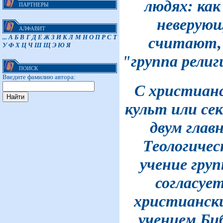
людях: как
ПАРТНЕРЫ
неверую
АЛФАВИТ
...
А
Б
В
Г
Д
Е
Ж
З
И
К
Л
М
Н
О
П
Р
С
Т
считают, 
У
Ф
Х
Ц
Ч
Ш
Щ
Э
Ю
Я
"группа рели
ПОИСК
Введите фамилию автора:
С христианс
культ или се
двум гла
Теологическ
учение груп
согласуе
христианск
учением Би