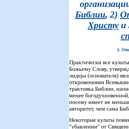
организации
Библии
, 2)
О
Христу
и 
с
1. От
Практически все культы
Божьему Слову, утвержд
лидера (основателя) я
откровениями Всевышне
трактовка Библии, напи
менее богодухновенной
посему имеет не меньш
авторитет, чем сама Биб
Некоторые культы повин
"убавлении" от Священн