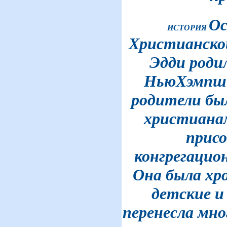
Ос
ИСТОРИЯ
Христианско
Эдди роди
НьюХэмпшир
родители бы
христианам
присо
конгрегацио
Она была хро
детские и
перенесла мно