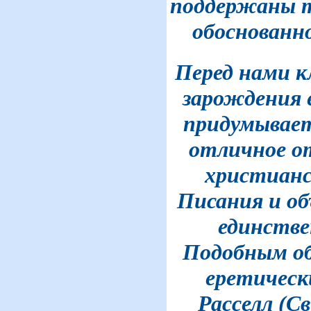
поддержаны т
обоснованно
Перед нами к
зарождения е
придумывает
отличное о
христианс
Писания и об
единств
Подобным об
еретическ
Расселл (С