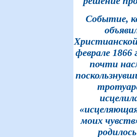
решение про
Событие, к
объяви
Христианской
феврале 1866 
почти нас
поскользнувш
тротуаре
исцелила
«исцеляющая
моих чувств
родилос