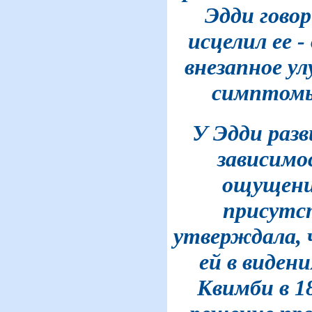
Эдди гово
исцелил ее -
внезапное у
симптомы
У Эдди разв
зависимо
ощущение
присутс
утверждала, 
ей в виден
Квимби в 18