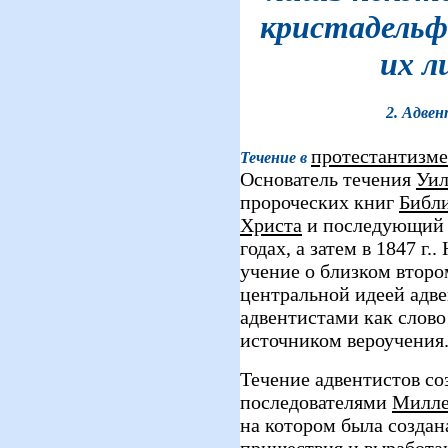
кристадельф
их л
2. Адве
протестантизме
Течение в
Основатель течения
Уил
пророческих книг
Библ
Христа
и последующий к
годах, а затем в 1847 г.
учение о близком второ
центральной идеей адв
адвентистами как слово
источником вероучения
Течение адвентистов со
последователями
Милле
на котором была создан
пришествия и выработа