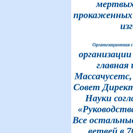
мертвых
прокаженных
из
О
рганизационная 
организации
главная
Массачусетс,
Совет Дирек
Науки сог
«Руководств
Все остальные
ветвей в 7