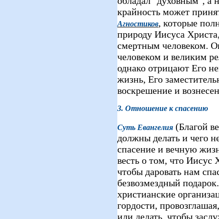
обладал "духовным", а 
крайность может приня
, которые по
Агностиков
природу Иисуса Христа,
смертным человеком. О
человеком и великим ре
однако отрицают Его не
жизнь, Его заместитель
воскрешение и вознесен
3. Отношение к спасению
(Благой ве
Суть Евангелия
должны делать и чего н
спасение и вечную жизнь
весть о том, что Иисус 
чтобы даровать нам спа
безвозмездный подарок.
христианские организа
гордости, провозглашая
или делать, чтобы засл