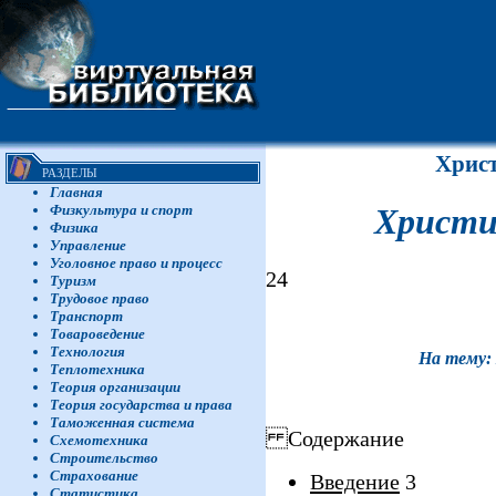
Христ
РАЗДЕЛЫ
Главная
Физкультура и спорт
Христи
Физика
Управление
Уголовное право и процесс
24
Туризм
Трудовое право
Транспорт
Товароведение
Технология
На тему:
Теплотехника
Теория организации
Теория государства и права
Таможенная система
Содержание
Схемотехника
Строительство
Страхование
Введение
3
Статистика