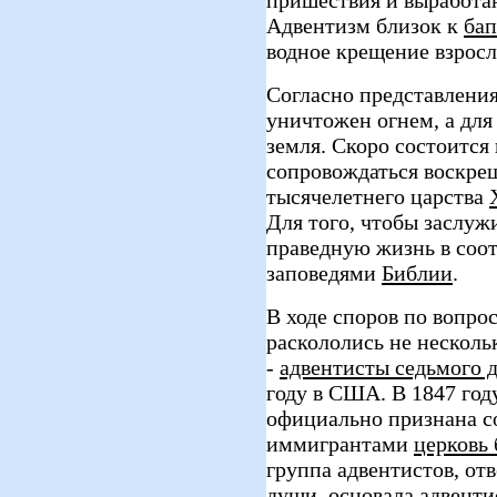
Адвентизм близок к
бап
водное крещение взрос
Согласно представления
уничтожен огнем, а для
земля. Скоро состоится
сопровождаться воскре
тысячелетнего царства
Для того, чтобы заслуж
праведную жизнь в соо
заповедями
Библии
.
В ходе споров по вопро
раскололись не несколь
-
адвентисты седьмого 
году в США. В 1847 году
официально признана с
иммигрантами
церковь 
группа адвентистов, от
души, основала
адвенти