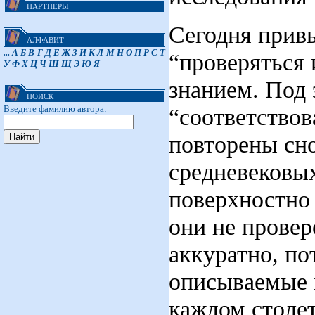
ПАРТНЕРЫ
Сегодня прив
АЛФАВИТ
...
А
Б
В
Г
Д
Е
Ж
З
И
К
Л
М
Н
О
П
Р
С
Т
“проверяться 
У
Ф
Х
Ц
Ч
Ш
Щ
Э
Ю
Я
знанием. Под 
ПОИСК
“соответствов
Введите фамилию автора:
повторены сно
средневековы
поверхностно 
они не провер
аккуратно, по
описываемые 
каждом столет