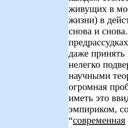
живущих в мо
жизни) в дейс
снова и снов
предрассудках
даже принять 
нелегко подв
научными тео
огромная проб
иметь это вв
эмпириком, со
“
современная