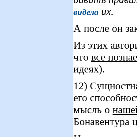
их.
видела
А после он за
Из этих автор
что
все позна
идеях).
12) Сущностна
его способнос
мысль о
наше
Бонавентура 