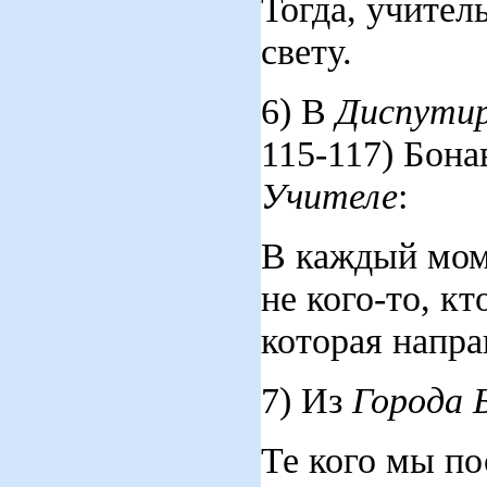
Тогда, учител
свету.
6) В
Диспутир
115-117) Бона
Учителе
:
В каждый мом
не кого-то, к
которая напра
7) Из
Города 
Те кого мы по