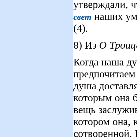
утверждали, ч
наших ум
свет
(4).
8) Из
О Троиц
Когда наша ду
предпочитаем 
душа доставля
которым она б
вещь заслужив
котором она, 
сотворенной. И