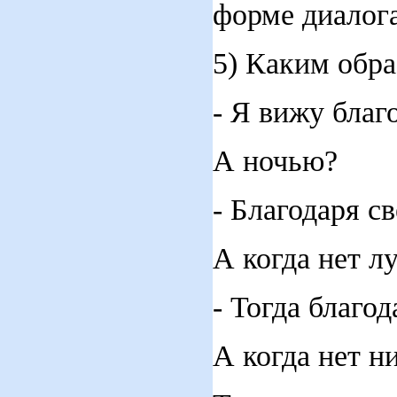
форме диалог
5) Каким обр
- Я вижу благ
А ночью?
- Благодаря с
А когда нет л
- Тогда благод
А когда нет н