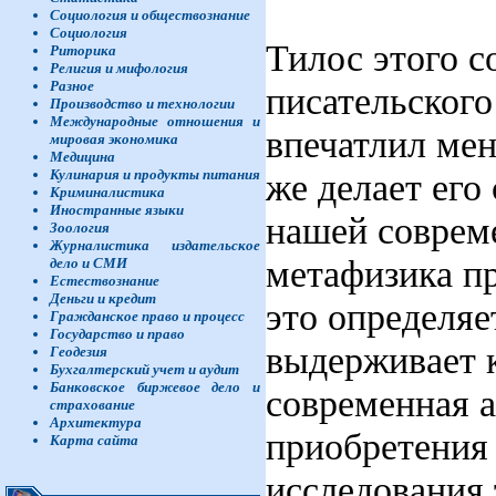
Социология и обществознание
Социология
Тилос этого с
Риторика
Религия и мифология
Разное
писательского
Производство и технологии
Международные отношения и
впечатлил мен
мировая экономика
Медицина
же делает его
Кулинария и продукты питания
Криминалистика
Иностранные языки
нашей соврем
Зоология
Журналистика издательское
метафизика пр
дело и СМИ
Естествознание
Деньги и кредит
это определяе
Гражданское право и процесс
Государство и право
выдерживает 
Геодезия
Бухгалтерский учет и аудит
Банковское биржевое дело и
современная а
страхование
Архитектура
приобретения 
Карта сайта
исследования