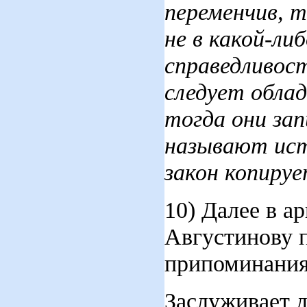
переменчив, т
не в какой-ли
справедливос
следует обла
тогда они зап
называют ист
закон копиру
10) Далее в а
Августинову 
припоминания
Заслуживает д