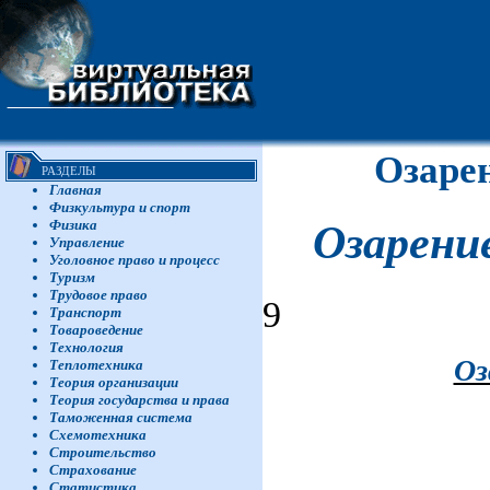
Озаре
РАЗДЕЛЫ
Главная
Физкультура и спорт
Физика
Озарени
Управление
Уголовное право и процесс
Туризм
Трудовое право
9
Транспорт
Товароведение
Технология
Оз
Теплотехника
Теория организации
Теория государства и права
Таможенная система
Схемотехника
Строительство
Страхование
Статистика