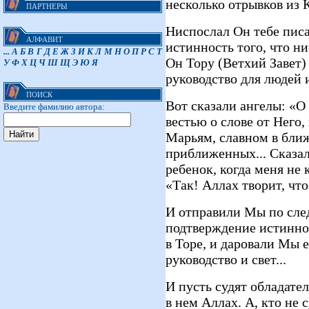
несколько отрывков из 
ПАРТНЕРЫ
Ниспослал Он тебе писа
АЛФАВИТ
истинность того, что н
...
А
Б
В
Г
Д
Е
Ж
З
И
К
Л
М
Н
О
П
Р
С
Т
Он Тору (Ветхий Завет)
У
Ф
Х
Ц
Ч
Ш
Щ
Э
Ю
Я
руководство для людей 
ПОИСК
Вот сказали ангелы: «О
Введите фамилию автора:
вестью о слове от Него
Марьям, славном в бли
приближенных... Сказал
ребенок, когда меня не 
«Так! Аллах творит, что
И отправили Мы по след
подтверждение истиннос
в Торе, и даровали Мы 
руководство и свет...
И пусть судят обладател
в нем Аллах. А, кто не 