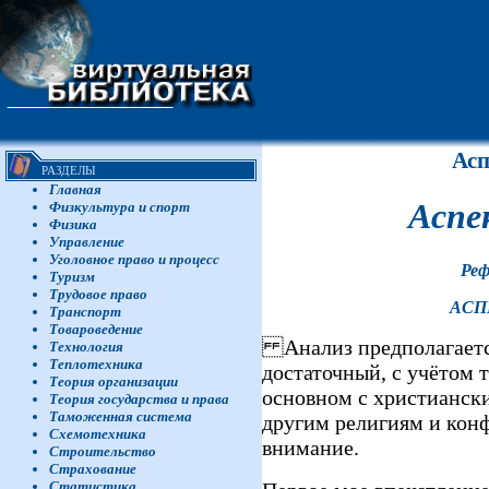
Асп
РАЗДЕЛЫ
Главная
Аспе
Физкультура и спорт
Физика
Управление
Уголовное право и процесс
Реф
Туризм
Трудовое право
АСП
Транспорт
Товароведение
Анализ предполагается
Технология
Теплотехника
достаточный, с учётом т
Теория организации
основном с христианск
Теория государства и права
Таможенная система
другим религиям и кон
Схемотехника
внимание.
Строительство
Страхование
Статистика