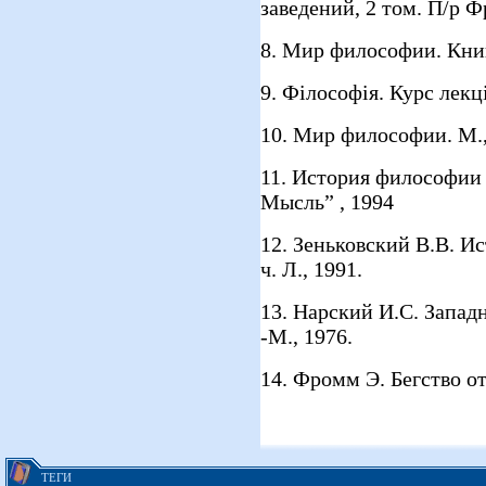
заведений, 2 том. П/р Фр
8. Мир философии. Книга
9. Фiлософiя. Курс лекцiй
10. Мир философии. М., 
11. История философии 
Мысль” , 1994
12. Зеньковский В.В. И
ч. Л., 1991.
13. Нарский И.С. Запад
-М., 1976.
14. Фромм Э. Бегство от
ТЕГИ