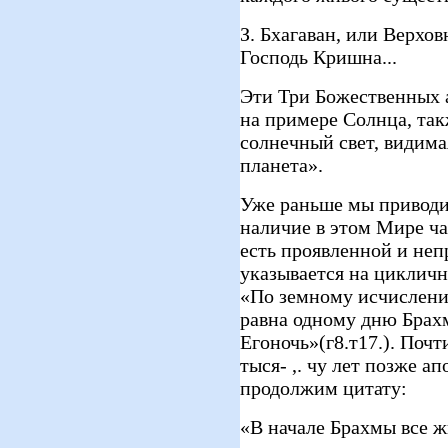
З. Бхагаван, или Верхо
Господь Кришна...
Эти Три Божественных 
на примере Солнца, та
солнечный свет, видима
планета».
Уже раньше мы приводи
наличие в этом Мире ча
есть проявленной и неп
указывается на цикличн
«По земному исчислению
равна одному дню Брахм
Егоночь»(г8.т17.). Поч
тыся- ,. чу лет позже а
продолжим цитату:
«В начале Брахмы все ж