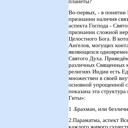
планеты?
Во-первых, - в понятии 
признании наличия свя
аспекта Господа - Свято
признании сложной иер
Целостного Бога. В кот
Ангелов, могущих конт
являющихся одновремен
Святого Духа. Приведём
различных Священных к
религиях Индии есть Ед
множествен в своей вну
основной упрощенной с
показана эта структура 
Гиты»:
1 .Брахман, или безлич
2.Параматма, аспект Вс
каждого живого сущест