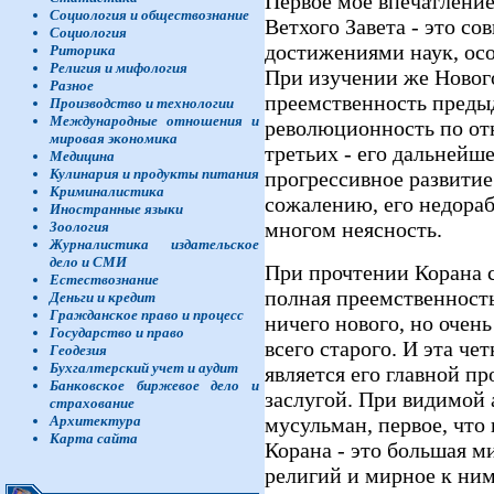
Первое мое впечатлени
Социология и обществознание
Ветхого Завета - это со
Социология
достижениями наук, ос
Риторика
Религия и мифология
При изучении же Нового 
Разное
преемственность предыд
Производство и технологии
Международные отношения и
революционность по от
мировая экономика
третьих - его дальнейш
Медицина
Кулинария и продукты питания
прогрессивное развитие
Криминалистика
сожалению, его недораб
Иностранные языки
многом неясность.
Зоология
Журналистика издательское
дело и СМИ
При прочтении Корана ср
Естествознание
полная преемственност
Деньги и кредит
Гражданское право и процесс
ничего нового, но очен
Государство и право
всего старого. И эта че
Геодезия
Бухгалтерский учет и аудит
является его главной п
Банковское биржевое дело и
заслугой. При видимой 
страхование
мусульман, первое, что
Архитектура
Карта сайта
Корана - это большая м
религий и мирное к ни