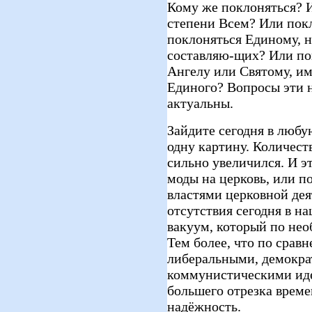
Кому же поклоняться? И
степени Всем? Или пок
поклоняться Единому, н
составляю-щих? Или по
Ангелу или Святому, им
Единого? Вопросы эти н
актуальны.
Зайдите сегодня в любую
одну картину. Количест
сильно увеличился. И эт
моды на церковь, или 
властями церковной дея
отсутствия сегодня в на
вакуум, который по нео
Тем более, что по срав
либеральными, демокра
коммунистическими иде
большего отрезка врем
надёжность.