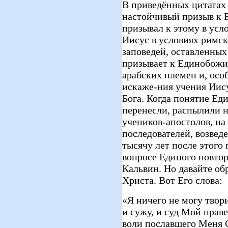
В приведённых цитатах
настойчивый призыв к 
призывал к этому в усл
Иисус в условиях римс
заповедей, оставленны
призывает к Единобожи
арабских племен и, особ
искаже-ния учения Иис
Бога. Когда понятие Ед
перенесли, распылили н
учеников-апостолов, на
последователей, возведе
тысячу лет после этого
вопросе Единого повто
Кальвин. Но давайте о
Христа. Вот Его слова:
«Я ничего не могу твор
и сужу, и суд Мой прав
воли пославшего Меня О