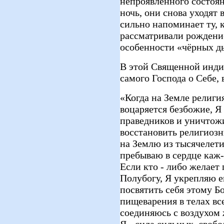
непроявленного состояни
ночь, они снова уходят 
сильно напоминает ту, 
рассматривали рождение
особенности «чёрных ды
В этой Священной инди
самого Господа о Себе, 
«Когда на Земле религия
воцаряется безбожие, Я
праведников и уничтожи
восстановить религиоз
на Землю из тысячелетия
пребываю в сердце каж
Если кто - либо желает
Полубогу, Я укрепляю ег
посвятить себя этому Бож
пищеварения в телах вс
соединяюсь с воздухом 
Я - сила сильных, свобо