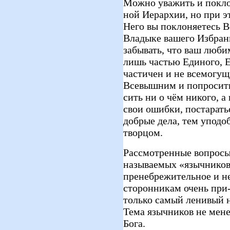
Можно уважить и покло
ной Иерархии, но при э
Него вы поклоняетесь В
Владыке вашего Избранн
забывать, что ваш люби
лишь частью Единого, Е
частичен и не всемогущ
Всевышним и попросить 
сить ни о чём никого, 
свои ошибки, постарать
добрые дела, тем уподо
творцом.
Рассмотренные вопросы 
называемых «язычников
пренебрежительное и не
сторонникам очень при-
только самый ленивый н
Тема язычников не мене
Бога.