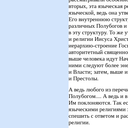
вторых, эта языческая р
языческой, ведь она ут
Его внутреннюю структу
различных Полубогов и 
в эту структуру. То же 
и религии Иисуса Христ
иерархию-строение Гос
авторитетный священно
выше человека идут Нач
ними следуют более эне
и Власти; затем, выше
и Престолы.
А ведь любого из пере
Полубогом.... А ведь и 
Им поклоняются. Так ес
языческими религиями 
спешить с ответом и ра
религии.