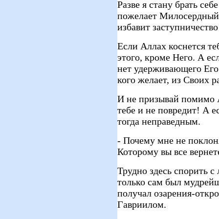
Разве я стану брать себ
пожелает Милосердный м
избавит заступничество 
Если Аллах коснется теб
этого, кроме Него. А ес
нет удерживающего Его
кого желает, из Своих 
И не призывай помимо А
тебе и не повредит! А е
тогда неправедным.
- Почему мне не поклоня
Которому вы все вернет
Трудно здесь спорить с
только сам был мудрей
получал озарения-откро
Гавриилом.