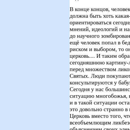
В конце концов, человек
должна быть хоть какая
ориентироваться сегодн
мнений, идеологий и н
до научного зомбировани
ещё человек попал в бе
риском и выбором, то он
церковь.... И таким об
сегодняшнюю картину-л
перед множеством лико
Святых. Люди покупают
консультируются у бабу
Сегодня у нас большин
ситуацию многобожья, н
и в такой ситуации оста
это довольно странно в
Церковь вместо того, ч
всеобъемлющим ликбезо
объяснением своих эле