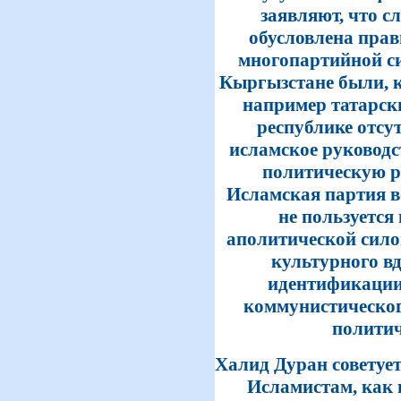
заявляют, что с
обусловлена пра
многопартийной си
Кыргызстане были, к
например татарск
республике отсут
исламское руководс
политическую р
Исламская партия в
не пользуется
аполитической сило
культурного в
идентификации
коммунистическог
политич
Халид Дуран советует
Исламистам, как и