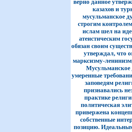
верно данное утвер
казахов и тур
мусульманское ду
строгим контроле
ислам шел на ид
атеистическим гос
обязан своим сущес
утверждал, что о
марксизму-ленинизму
Мусульманское 
умеренные требован
заповедям религ
признавались нез
практике религи
политическая эли
привержена концепц
собственные инте
позицию. Идеальным