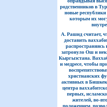
оправдывая высо
родственников в Тур
новые республики
которым их мог
внутре
А. Рашид считает, 
доставить ваххабит
распространяясь 
затронуло Ош и не
Кыргызстана. Вахха
и медресе, чтобы п
воспрепятствова
христианских фу
активных в Бишкек
центра ваххабитско
первых, исламск
жителей, во-вт
положением, позво