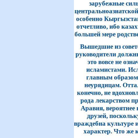
зарубежные сил
центральноазиатской
особенно Кыргызста
отчетливо, ибо каза
большей мере родств
Вышедшие из совет
руководители должн
это вовсе не озн
исламистами. Ис
главным образом
неурядицам. Отт
конечно, не вдохновл
рода лекарством п
Аравия, вероятнее в
друзей, поскольк
враждебна культуре 
характер. Что же к