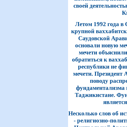
своей деятельность
К
Летом 1992 года в
крупной ваххабитско
Саудовской Арави
основали новую ме
мечети объяснил
обратиться к вахха
республики не фи
мечети. Президент 
поводу распр
фундаментализма 
Таджикистане. Фун
является
Несколько слов об ис
- религиозно-полит