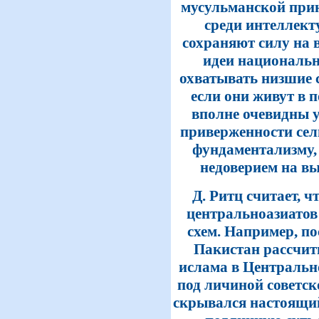
мусульманской при
среди интеллект
сохраняют силу на 
идеи национальн
охватывать низшие 
если они живут в п
вполне очевидны 
приверженности сел
фундаментализму,
недоверием на в
Д. Ритц считает, 
центральноазиатов
схем. Например, по
Пакистан рассчит
ислама в Центральн
под личиной советс
скрывался настоящи