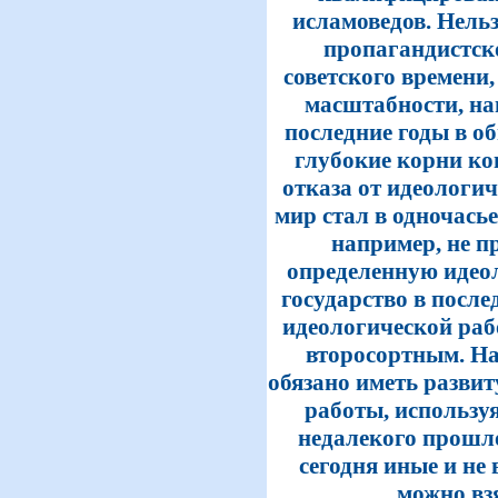
исламоведов. Нельз
пропагандистск
советского времени,
масштабности, на
последние годы в об
глубокие корни ко
отказа от идеологич
мир стал в одночась
например, не п
определенную идео
государство в после
идеологической рабо
второсортным. На
обязано иметь разви
работы, используя
недалекого прошлог
сегодня иные и не 
можно вз