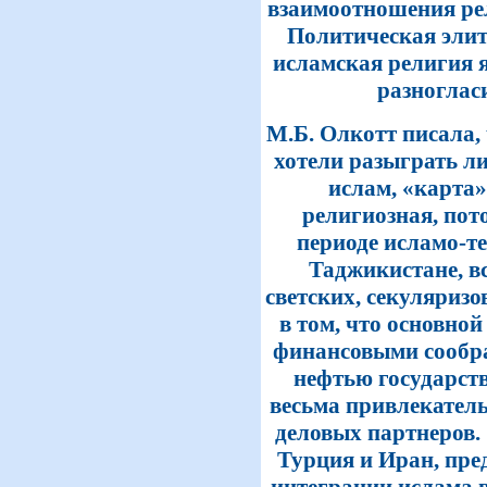
взаимоотношения рел
Политическая элит
исламская религия 
разноглас
М.Б. Олкотт писала,
хотели разыграть л
ислам, «карта»
религиозная, пот
периоде исламо-т
Таджикистане, вс
светских, секуляриз
в том, что основной
финансовыми сообра
нефтью государст
весьма привлекатель
деловых партнеров.
Турция и Иран, пр
интеграции ислама 