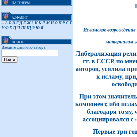
ПАРТНЕРЫ
АЛФАВИТ
...
А
Б
В
Г
Д
Е
Ж
З
И
К
Л
М
Н
О
П
Р
С
Т
У
Ф
Х
Ц
Ч
Ш
Щ
Э
Ю
Я
Исламское возрождение 
материалам з
ПОИСК
Введите фамилию автора:
Либерализация рели
гг. в СССР, по м
авторов, усилила пр
к исламу, пр
освободи
При этом значител
компонент, ибо исла
благодаря тому, 
ассоциировался с
Первые три год