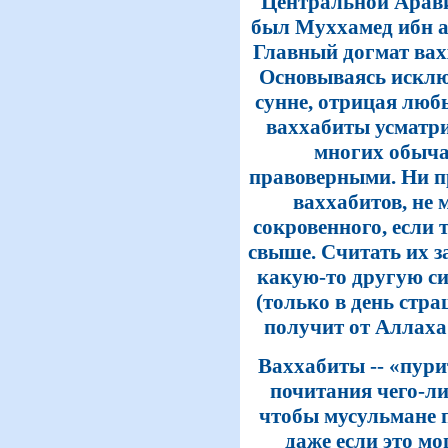
Центральной Арави
был Муххамед ибн аб
Главный догмат вахх
Основываясь исклю
сунне, отрицая люб
ваххабиты усматр
многих обыча
правоверными. Ни п
ваххабитов, не 
сокровенного, если 
свыше. Считать их з
какую-то другую с
(только в день стр
получит от Аллаха 
Ваххабиты -- «пури
почитания чего-ли
чтобы мусульмане 
даже если это мо