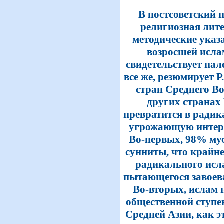
В постсоветский 
религиозная лите
методические указа
возросшей исла
свидетельствует пал
все же, резюмирует 
стран Среднего Во
других странах
превратится в ради
угрожающую интере
Во-первых, 98% му
сунниты, что крайн
радикального исл
пытающегося завоева
Во-вторых, ислам 
общественной ступе
Средней Азии, как эт