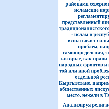
районами северног
исламские нор
регламентиру
представленный шир
традиционалистского
- ислам в респ
испытывает силь
проблем, на
самоопределения, э
которые, как прави
народных фронтов и 
той или иной пробле
отдельной рес
Кыргызстане, наприм
общественных дискус
место, нежели в Т
Анализируя религи