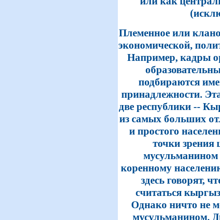
или как централ
(искл
Племенное или клано
экономической, поли
Например, кадры о
образовательн
подбираются име
принадлежности. Эта
две республики -- К
из самых больших о
и простого населен
точки зрения 
мусульманином 
коренному населению
здесь говорят, ч
считаться кыргыз
Однако ничто не м
мусульманином. Д