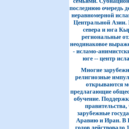
семьями. Субнацио
последнюю очередь д
неравномерной исла
Центральной Азии. 
севера и юга Кы
региональные от
неодинаковое выражен
- исламо-анимистск
юге -- центр ис
Многие зарубежн
религиозные импул
открываются м
предлагающие общео
обучение. Поддерж
правительства,
зарубежные госуд
Аравию и Иран. В 
годов действовало 