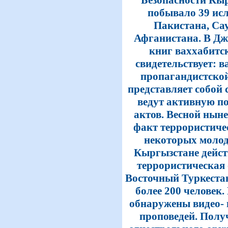
Безопасности Кыр
побывало 39 ис
Пакистана, Са
Афганистана. В Дж
книг ваххабитск
свидетельствует: 
пропагандистской
представляет собой 
ведут активную п
актов. Весной нын
факт террористиче
некоторых молод
Кыргызстане дейст
террористическая
Восточный Туркеста
более 200 человек.
обнаружены видео- 
проповедей. Полу