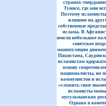
странах-твердыня
Тунисе, где они и
Поэтому исламисты
влияние на друг
собственные предста
ислама. В Афганис
имели небольшое кол
советское втор
манипуляции движен
Пакистана, Саудовс
исламистам одержать 
основу сопротивле
националисты, но п
коммунистов и исл
«сложить свои знаме
исламисты попы
мусульманских рес
Однако в конеч