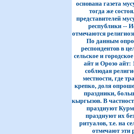
основана газета му
тогда же состо
представителей мус
республики -- 
отмечаются религиоз
По данным опро
респондентов в це
сельское и городско
айт и Орозо айт:
соблюдая религи
местности, где т
крепко, доля опрош
праздники, больш
кыргызов. В частност
празднуют Курма
празднуют их бе
ритуалов, т.е. на с
отмечают эти 