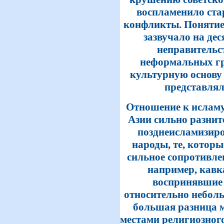
воспламенило ста
конфликты. Понятие
зазвучало на де
неправительс
неформальных гр
культурную основу
представлял
Отношение к исламу
Азии сильно разнитс
позднеисламизиро
народы, те, которы
сильное сопротивле
например, кавк
воспринявшие 
относительно небол
большая разница м
местами религиозног