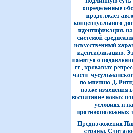
подлинную суть
определенные обс
продолжает авто
концептуального до
идентификация, на
системой среднеази
искусственный хара
идентификацию. Это
памятуя о подавлении
гг., кровавых репре
части мусульманского
по мнению Д. Рит
позже изменения в
воспитание новых по
условиях и н
противоположных т
Предположения Пак
страны. Считалос