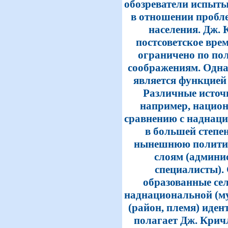
обозреватели испыт
в отношении пробл
населения. Дж. К
постсоветское вре
ограничено по по
соображениям. Одна
является функцией
Различные источн
например, нацио
сравнению с наднац
в большей степе
нынешнюю политич
слоям (админи
специалисты). 
образованные се
наднациональной (м
(район, племя) иден
полагает Дж. Кричл