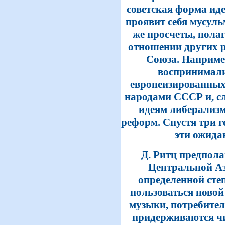
советская форма иде
проявит себя мусуль
же просчеты, полаг
отношении других 
Союза. Наприме
воспринимали
европеизированных
народами СССР и, с
идеям либерализ
реформ. Спустя три 
эти ожида
Д. Ритц предпола
Центральной Аз
определенной степ
пользоваться новой
музыки, потребитель
придерживаются чи