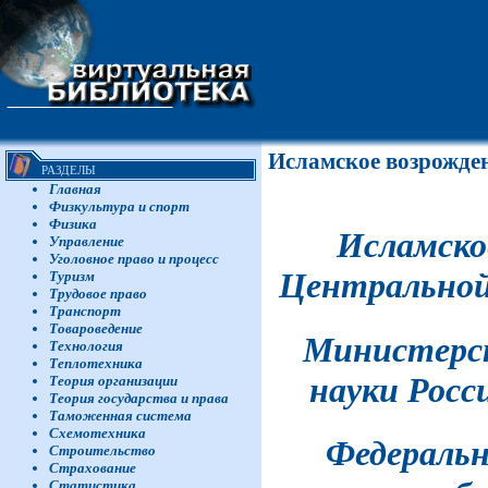
Исламское возрожден
РАЗДЕЛЫ
Главная
Физкультура и спорт
Физика
Исламско
Управление
Уголовное право и процесс
Центральной 
Туризм
Трудовое право
Транспорт
Товароведение
Министерст
Технология
Теплотехника
науки Росс
Теория организации
Теория государства и права
Таможенная система
Схемотехника
Федеральн
Строительство
Страхование
Статистика