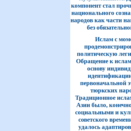
компонент стал про
национального созна
народов как части н
без обязательн
Ислам с мом
продемонстриров
политическую леги
Обращение к ислам
основу индиви
идентификации,
первоначальной э
тюркских нар
Традиционное исла
Азии было, конечно
социальными и кул
советского времен
удалось адаптиров