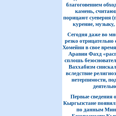
благоговением обхо
камень, считаю
порицают суеверия (
курение, музыку,
Сегодня даже во м
резко отрицательно 
Хомейни в свое время
Аравии Фахд «расп
сплошь безосновател
Ваххабизм снискал 
вследствие религио
нетерпимости, п
деятельн
Первые сведения о
Кыргызстане появилис
по данным Мин