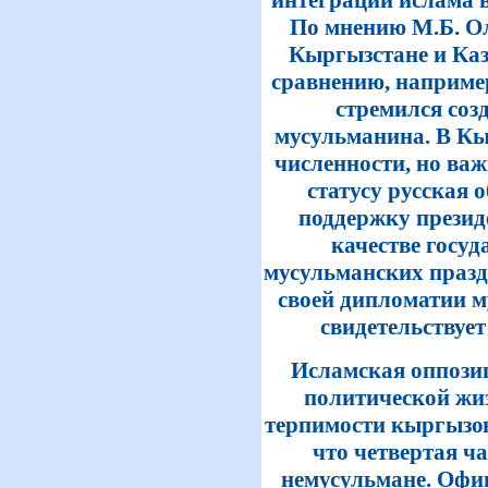
По мнению М.Б. Ол
Кыргызстане и Каз
сравнению, например
стремился соз
мусульманина. В Кы
численности, но ва
статусу русская
поддержку президе
качестве госу
мусульманских праздн
своей дипломатии м
свидетельствует
Исламская оппози
политической жи
терпимости кыргызов,
что четвертая ч
немусульмане. Офи