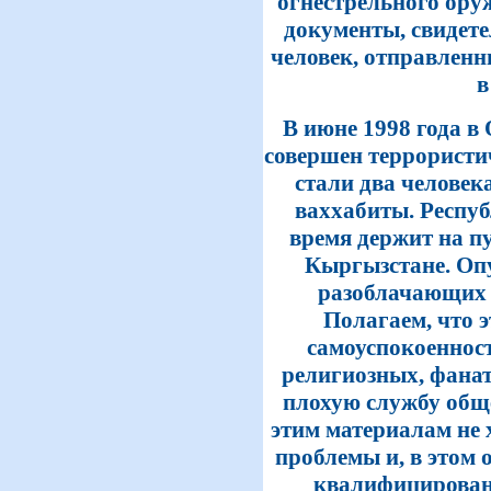
огнестрельного ор
документы, свидет
человек, отправленн
в
В июне 1998 года в
совершен террористи
стали два человека
ваххабиты. Респуб
время держит на п
Кыргызстане. Оп
разоблачающих 
Полагаем, что э
самоуспокоенност
религиозных, фана
плохую службу обще
этим материалам не 
проблемы и, в этом 
квалифицирован