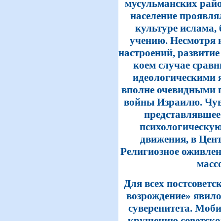
мусульманских рай
население проявля
культуре ислама,
учению. Несмотря 
настроений, развитие
коем случае сравн
идеологическими 
вполне очевидными п
войны Израилю. Чув
представлявшее
психологическую
движения, в Цент
Религиозное оживлени
масс
Для всех постсоветс
возрождение» явил
суверенитета. Моби
крушению советско