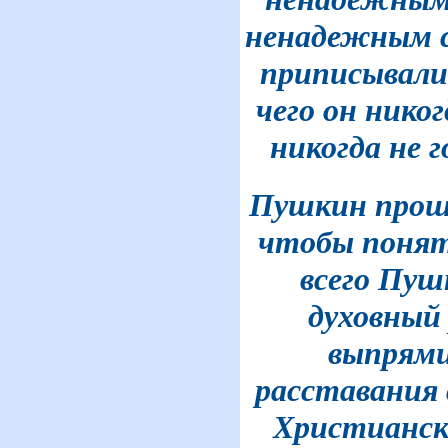
ненадежным с
приписывали 
чего он никог
никогда не го
Пушкин проше
чтобы понять
всего Пушк
духовный 
выпрями
расставания с
Христианск