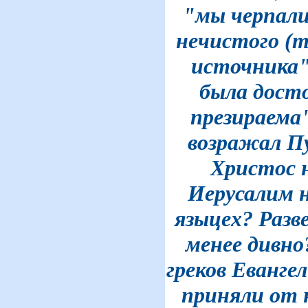
"мы черпали
нечистого (т
источника"
была досто
презираема"
возражал Пу
Христос н
Иерусалим н
языцех? Разв
менее дивно
греков Евангел
приняли от 