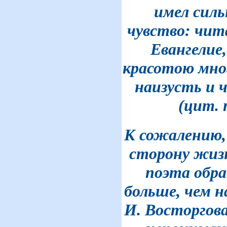
имел силь
чувство: чит
Евангелие
красотою мног
наизусть и 
(цит. п
К сожалению,
сторону жиз
поэта обр
больше, чем н
И. Восторгова