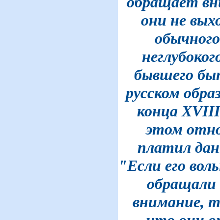
обращает вн
они не вых
обычного
неглубоког
бывшего бы
русском обра
конца XVIII
этом отн
платил дан
"Если его вол
обращали 
внимание, т
что они о