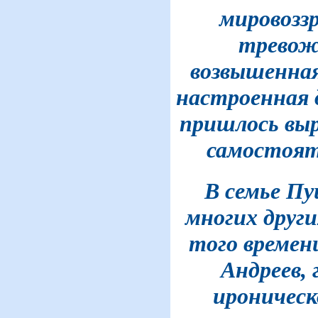
мировоззр
тревожн
возвышенная
настроенная 
пришлось вы
самостояте
В семье Пу
многих други
того времен
Андреев,
ироническ