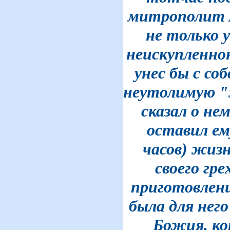
митрополит А
не только 
неискупленною
унес бы с со
неутолимую "
сказал о не
оставил ем
часов) жизн
своего гр
приготовлени
была для нег
Божия, ко