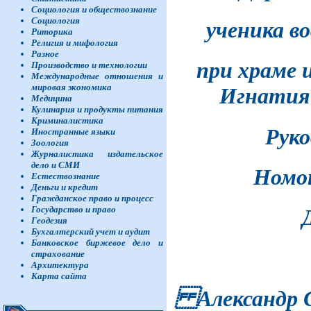
Социология и обществознание
Социология
ученика в
Риторика
Религия и мифология
Разное
при храме 
Производство и технологии
Международные отношения и
мировая экономика
Игнатия
Медицина
Кулинария и продукты питания
Криминалистика
Руко
Иностранные языки
Зоология
Журналистика издательское
дело и СМИ
Номок
Естествознание
Деньги и кредит
Гражданское право и процесс
Государство и право
Геодезия
Бухгалтерский учет и аудит
Банковское биржевое дело и
страхование
Архитектура
Карта сайта
Александр С