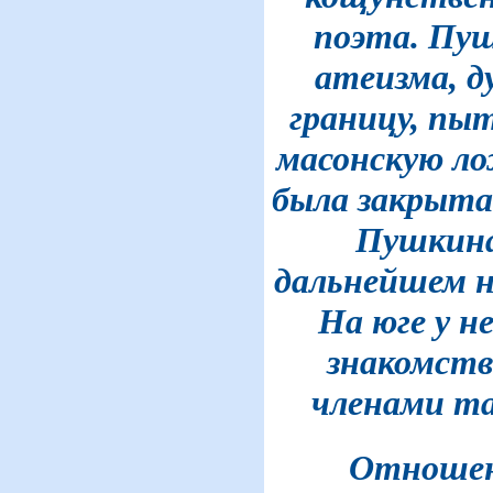
поэта. Пуш
атеизма, д
границу, пы
масонскую ло
была закрыта 
Пушкина
дальнейшем н
На юге у н
знакомств
членами та
Отношен