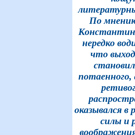
литературны
По мнени
Константина
нередко води
что выход
становил
потаенного, 
ретивог
распростр
оказывался в 
силы и 
воображения"