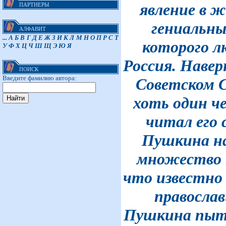
явление в ж
ПАРТНЕРЫ
гениальны
АЛФАВИТ
...
А
Б
В
Г
Д
Е
Ж
З
И
К
Л
М
Н
О
П
Р
С
Т
которого л
У
Ф
Х
Ц
Ч
Ш
Щ
Э
Ю
Я
Россия. Навер
ПОИСК
Введите фамилию автора:
Советском С
хоть один ч
читал его 
Пушкина на
множество к
что известно 
православ
Пушкина пыт