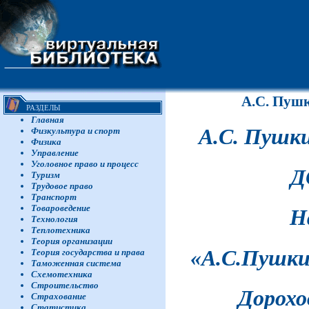
А.С. Пуш
РАЗДЕЛЫ
Главная
А.С. Пушки
Физкультура и спорт
Физика
Управление
Уголовное право и процесс
Д
Туризм
Трудовое право
Транспорт
Товароведение
Н
Технология
Теплотехника
Теория организации
«
А
.С.Пу
шки
Теория государства и права
Таможенная система
Схемотехника
Строительство
Дорохо
Страхование
Статистика