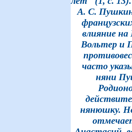
лет" (1, с. 13
А. С. Пушкин
французских
влияние на
Вольтер и П
противовес
часто указ
няни Пу
Родион
действите
нянюшку. Но
отмечае
Анастасий, е