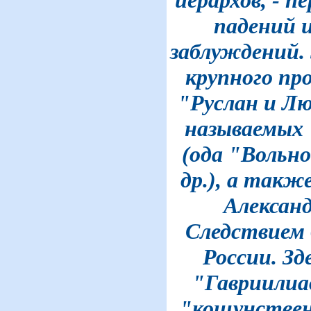
иерархов, - 
падений 
заблуждений. 
крупного пр
"Руслан и Лю
называемых 
(ода "Вольно
др.), а такж
Александ
Следствием 
России. Зд
"Гавриилиад
"кощунствен