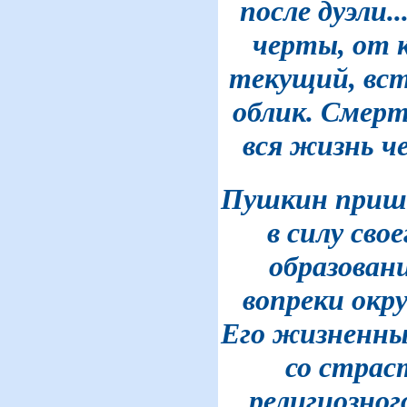
после дуэли.
черты, от 
текущий, вс
облик. Смер
вся жизнь чел
Пушкин прише
в силу сво
образовани
вопреки окр
Его жизненны
со страс
религиозног