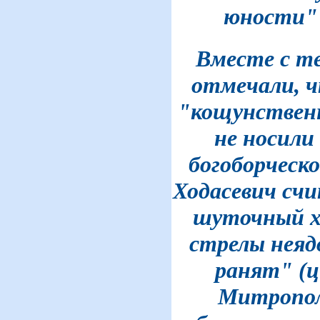
юности" 
Вместе с т
отмечали, ч
"кощунствен
не носили
богоборческо
Ходасевич счи
шуточный х
стрелы неяд
ранят" (ци
Митропо