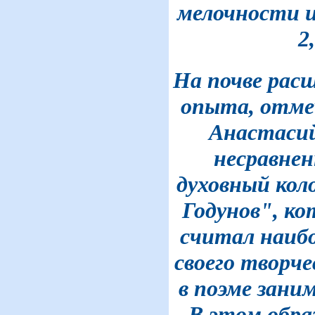
мелочности и
2,
На почве расш
опыта, отм
Анастасий
несравнен
духовный кол
Годунов", к
считал наибо
своего творче
в поэме зани
В этом обра