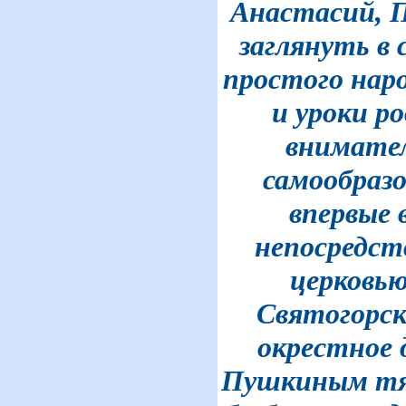
Анастасий, П
заглянуть в 
простого наро
и уроки р
внимател
самообразо
впервые 
непосредст
церковью
Святогорск
окрестное 
Пушкиным тяг