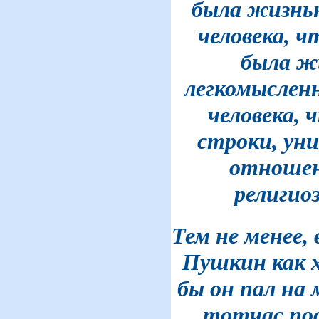
была жизнью
человека, ч
была ж
легкомысленн
человека, 
строки, ун
отношен
религио
Тем не менее,
Пушкин как 
бы он пал на
тотчас пос