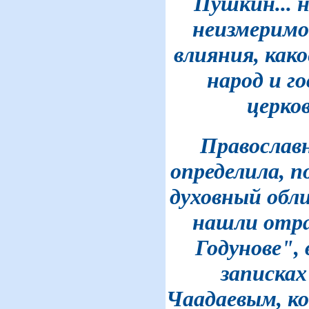
Пушкин... 
неизмеримо
влияния, как
народ и г
церковь
Православн
определила, 
духовный обли
нашли отра
Годунове",
записках
Чаадаевым, к