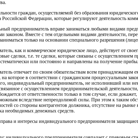
ва.
льности граждан, осуществляемой без образования юридическог
а Российской Федерации, которые регулируют деятельность ком
альный предприниматель вправе заниматься любыми видами пре
ми законом. Вместе с тем отдельными видами деятельности, пер
заниматься только на основании специального разрешения (лице
ель, как и коммерческое юридическое лицо, действует от свое
вые сделки, т.е. те сделки, которые связаны с осуществлением
истематически или постоянно и направлены на получение прибы
тель отвечает по своим обязательствам всем принадлежащим е
 на которое в соответствии с гражданским процессуальным зако
того, индивидуальный предприниматель, не исполнивший или н
связанное с осуществлением предпринимательской деятельности,
ождается от ответственности только в том случае, если докажет
зможным вследствие непреодолимой силы. При этом к таким обст
ностей со стороны контрагентов должника, отсутствие на рынке
ика необходимых денежных средств.
рава и интересы индивидуального предпринимателя защищаютс
тус индивидуального предпринимателя совпадает с правовым ст