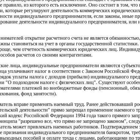
 правило, из которого есть исключение. Оно состоит в том, что
и, которые регулируют деятельность коммерческих юридических
ности индивидуального предпринимателя, если законы, иные п
рование деятельности индивидуального предпринимателя, или 
имателей открытие расчетного счета не является обязанностью,
жны становиться на учет в органы государственной статистики
роще, чем отчетность коммерческих юридических лиц. Индиви
особов расчетов со своими контрагентами.
ские лица, индивидуальные предприниматели являются субъекто
ца уплачивают налог в соответствии с Законом Российской Фед
рядок уплаты налога с доходов (прибыли) индивидуального пре
и "О подоходном налоге с физических лиц". Существуют особен
ателями платежей во внебюджетные фонды (пенсионный, обяз
ахования, фонд занятости).
тель вправе применять наемный труд. Ранее действовавший ро
ельской деятельности" прямо запрещал применение наемного т
ий кодекс Российской Федерации 1994 года такого прямого запр
ринципа "разрешено все, что прямо не запрещено законом", следу
ель может привлекать наемных работников. Подтверждением эт
учае признания индивидуального предпринимателя банкротом, тр
 выходных пособий и оплате труда с лицами, работающими по тр