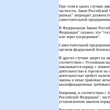
При этом в одних случаях за
частности, Закон Российской
рынках" запрещает должностн
самостоятельной предпринима
В Федеральном Законе Россий
Федерации" сказано, что "го
или через посредников".
Самостоятельной предпринима
органов федеральной безопас
В других случаях запрет на з
соответствии с Уголовным ко
наказывается наряду с лишен
деятельностью в торговле на
деятельностью требует налич
законы и иные правовые акты
квалификационные требования
Например, в соответствии с 
Российской Федерации", час
установленном законом поряд
Регистрация граждан, желающ