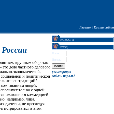
Главная
Карта сайта
|
НОВОСТИ
 России
ВХОД
Логин:
Пароль:
риятиям, крупным оборотам,
 это дело частного делового
циально-экономической,
регистрация
забыли пароль?
ь социальной и политической
тель лишен традиций"
твом, знанием людей,
спользует только с одной
, занимающиеся коммерцией
ью, например, лица,
изодически, не преследуя
егистрироваться в этом