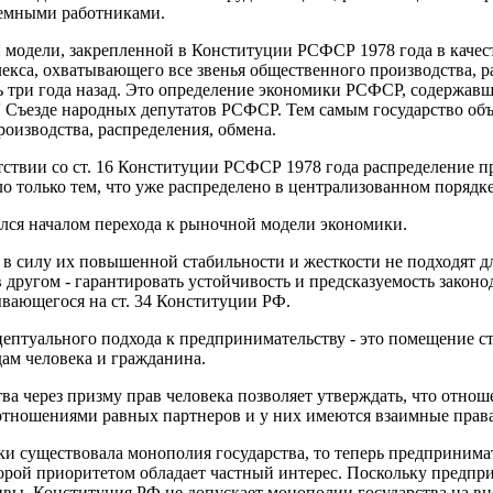
наемными работниками.
модели, закрепленной в Конституции РСФСР 1978 года в качес
екса, охватывающего все звенья общественного производства, р
 три года назад. Это определение экономики РСФСР, содержавше
Съезде народных депутатов РСФСР. Тем самым государство объя
роизводства, распределения, обмена.
тствии со ст. 16 Конституции РСФСР 1978 года распределение п
о только тем, что уже распределено в централизованном порядке
ился началом перехода к рыночной модели экономики.
в силу их повышенной стабильности и жесткости не подходят 
 другом - гарантировать устойчивость и предсказуемость законо
вающегося на ст. 34 Конституции РФ.
ептуального подхода к предпринимательству - это помещение ст.
ам человека и гражданина.
а через призму прав человека позволяет утверждать, что отнош
тношениями равных партнеров и у них имеются взаимные права
ки существовала монополия государства, то теперь предпринимат
орой приоритетом обладает частный интерес. Поскольку предпри
ивы, Конституция РФ не допускает монополии государства на 