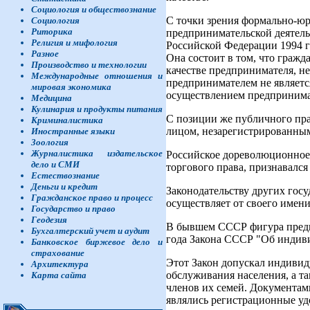
Социология и обществознание
С точки зрения формально-юр
Социология
Риторика
предпринимательской деятельн
Религия и мифология
Российской Федерации 1994 г
Разное
Она состоит в том, что граж
Производство и технологии
качестве предпринимателя, не
Международные отношения и
предпринимателем не является
мировая экономика
осуществлением предпринима
Медицина
Кулинария и продукты питания
С позиции же публичного пра
Криминалистика
лицом, незарегистрированным
Иностранные языки
Зоология
Журналистика издательское
Российское дореволюционное 
дело и СМИ
торгового права, признавался
Естествознание
Деньги и кредит
Законодательству других госу
Гражданское право и процесс
осуществляет от своего имен
Государство и право
Геодезия
В бывшем СССР фигура предпр
Бухгалтерский учет и аудит
года Закона СССР "Об индиви
Банковское биржевое дело и
страхование
Этот Закон допускал индивид
Архитектура
обслуживания населения, а т
Карта сайта
членов их семей. Документам
являлись регистрационные уд