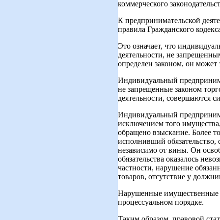
коммерческого законодательст
К предпринимательской деяте
правила Гражданского кодекс
Это означает, что индивиду
деятельности, не запрещенны
определен законом, он может 
Индивидуальный предпринимат
не запрещенные законом торго
деятельности, совершаются с
Индивидуальный предпринима
исключением того имущества,
обращено взыскание. Более 
исполнивший обязательство, 
независимо от вины. Он освоб
обязательства оказалось нево
частности, нарушение обязан
товаров, отсутствие у должн
Нарушенные имущественные п
процессуальном порядке.
Таким образом, правовой ста