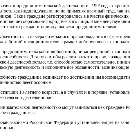
ятиях и предпринимательской деятельности" 1991года закрепил 
ность как индивидуально, но не применяя наемный труд, так и с
иков. Такие граждане регистрировались в качестве физических
ностью без образования юридического лица. Ныне действующий
ает таких граждан индивидуальными предпринимателями.
бъектность - это мера возможного правообладания в сфере пре
оды действий предпринимателя в рамках действующего законодате
 предпринимательской и любой иной, не запрещенной законом д
способности. Для того чтобы реализовать это право, гражданин
кой дееспособностью, т.е. способностью самостоятельно, иниц
ьскую деятельность и исполнять все обязанности, возникающие в
обность гражданина возникает по достижении им восемнадцатилет
я полностью дееспособным.
тигший 18-летнего возраста, а в случаях и в порядке, установле
мательской деятельностью.
инимательской деятельностью могут заниматься как граждане Р
 без гражданства.
ждан законами Российской Федерации установлен запрет на заня
ьностью.