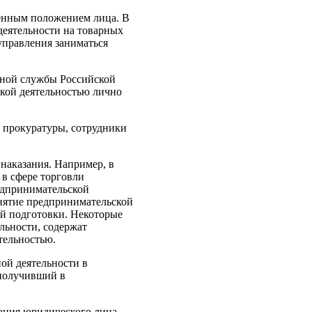
венным положением лица. В
деятельности на товарных
управления заниматься
нной службы Российской
ской деятельностью лично
и прокуратуры, сотрудники
 наказания. Например, в
в сфере торговли
едпринимательской
анятие предпринимательской
й подготовки. Некоторые
льности, содержат
тельностью.
ой деятельности в
 получивший в
ания юридического лица,