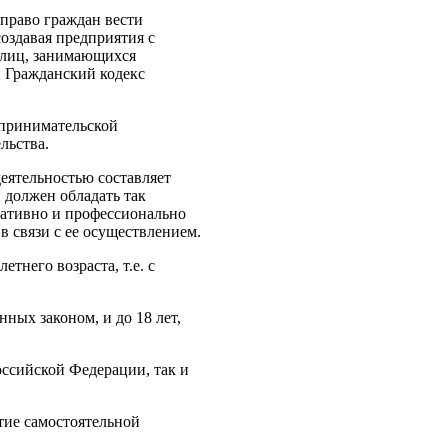
право граждан вести
оздавая предприятия с
 лиц, занимающихся
 Гражданский кодекс
дпринимательской
льства.
еятельностью составляет
 должен обладать так
иативно и профессионально
 связи с ее осуществлением.
него возраста, т.е. с
нных законом, и до 18 лет,
оссийской Федерации, так и
тие самостоятельной