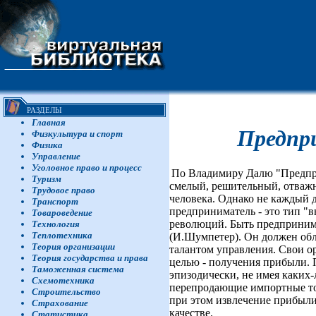
РАЗДЕЛЫ
Главная
Предпр
Физкультура и спорт
Физика
Управление
Уголовное право и процесс
По Владимиру Далю "Предпри
Туризм
смелый, решительный, отважны
Трудовое право
человека. Однако не каждый 
Транспорт
предприниматель - это тип "
Товароведение
революций. Быть предпринима
Технология
Теплотехника
(И.Шумпетер). Он должен обл
Теория организации
талантом управления. Свои о
Теория государства и права
целью - получения прибыли.
Таможенная система
эпизодически, не имея каких-
Схемотехника
перепродающие импортные тов
Строительство
при этом извлечение прибыли
Страхование
качестве.
Статистика