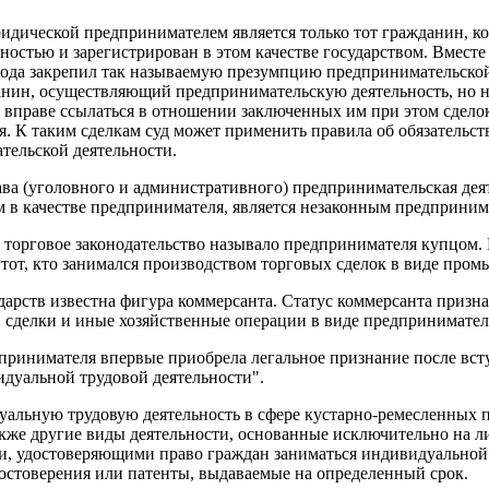
идической предпринимателем является только тот гражданин, к
остью и зарегистрирован в этом качестве государством. Вместе 
ода закрепил так называемую презумпцию предпринимательской
данин, осуществляющий предпринимательскую деятельность, но 
 вправе ссылаться в отношении заключенных им при этом сделок 
. К таким сделкам суд может применить правила об обязательств
тельской деятельности.
ва (уголовного и административного) предпринимательская дея
 в качестве предпринимателя, является незаконным предприним
торговое законодательство называло предпринимателя купцом. 
 тот, кто занимался производством торговых сделок в виде пром
дарств известна фигура коммерсанта. Статус коммерсанта призна
и сделки и иные хозяйственные операции в виде предпринимател
инимателя впервые приобрела легальное признание после вступ
дуальной трудовой деятельности".
уальную трудовую деятельность в сфере кустарно-ремесленных 
акже другие виды деятельности, основанные исключительно на л
и, удостоверяющими право граждан заниматься индивидуальной 
остоверения или патенты, выдаваемые на определенный срок.