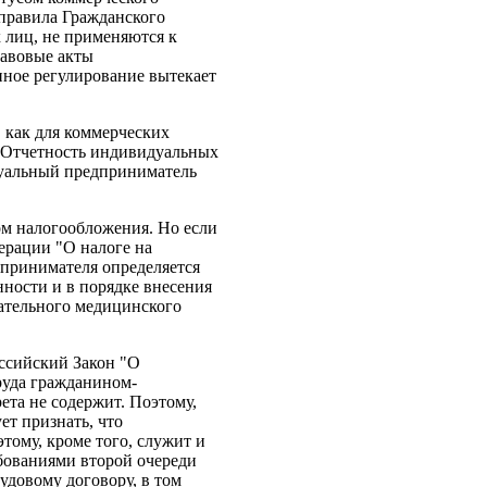
 правила Гражданского
 лиц, не применяются к
равовые акты
иное регулирование вытекает
 как для коммерческих
. Отчетность индивидуальных
дуальный предприниматель
м налогообложения. Но если
ерации "О налоге на
дпринимателя определяется
ности и в порядке внесения
ательного медицинского
ссийский Закон "О
руда гражданином-
ета не содержит. Поэтому,
ет признать, что
ому, кроме того, служит и
ебованиями второй очереди
удовому договору, в том