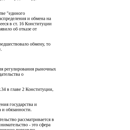
тве "единого
аспределения и обмена на
еся в ст. 16 Конституции
вило об отказе от
редшествовало обмену, то
.
для регулирования рыночных
дательства о
34 в главе 2 Конституции,
ения государства и
 и обязанности.
ельство рассматривается в
нимательство - это сфера
внешнюю торговлю.