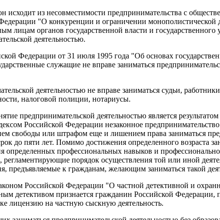
кон исходит из несовместимости предпринимательства с общест
 Федерации "О конкуренции и ограничении монополистической 
ым лицам органов государственной власти и государственного 
тельской деятельностью.
ской Федерации от 31 июля 1995 года "Об основах государстве
сударственные служащие не вправе заниматься предприниматель
тельской деятельностью не вправе заниматься судьи, работник
ности, налоговой полиции, нотариусы.
анятие предпринимательской деятельностью является результатом
дексом Российской Федерации незаконное предпринимательство 
ием свободы или штрафом еще и лишением права заниматься пр
 срок до пяти лет. Помимо достижения определенного возраста з
ия определенных профессиональных навыков и профессионально
, регламентирующие порядок осуществления той или иной деяте
, предъявляемые к гражданам, желающим заниматься такой дея
Законом Российской Федерации "О частной детективной и охранн
тным детективом признается гражданин Российской Федерации,
ке лицензию на частную сыскную деятельность.
их заниматься предпринимательской деятельностью без образов