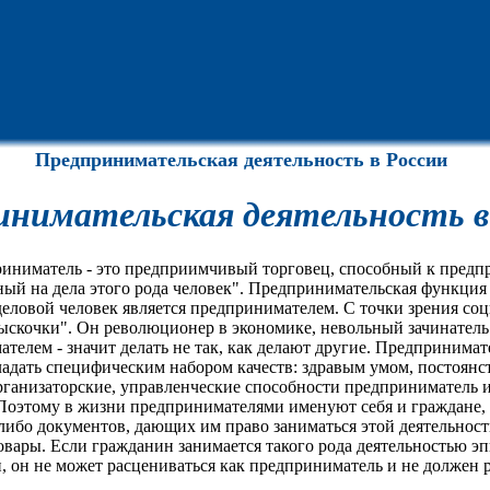
Предпринимательская деятельность в России
инимательская деятельность в
ниматель - это предприимчивый торговец, способный к предп
й на дела этого рода человек". Предпринимательская функция -
деловой человек является предпринимателем. С точки зрения со
выскочки". Он революционер в экономике, невольный зачинател
телем - значит делать не так, как делают другие. Предпринима
адать специфическим набором качеств: здравым умом, постоянс
рганизаторские, управленческие способности предприниматель и
 Поэтому в жизни предпринимателями именуют себя и граждане
либо документов, дающих им право заниматься этой деятельност
ары. Если гражданин занимается такого рода деятельностью эп
, он не может расцениваться как предприниматель и не должен р