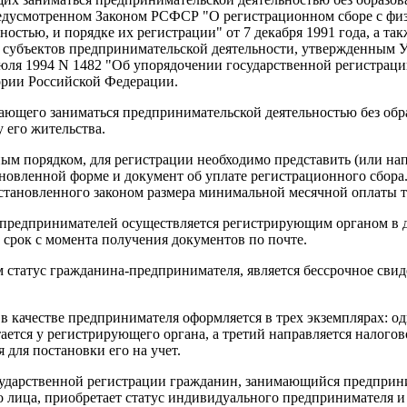
редусмотренном Законом РСФСР "О регистрационном сборе с фи
остью, и порядке их регистрации" от 7 декабря 1991 года, а т
 субъектов предпринимательской деятельности, утвержденным 
юля 1994 N 1482 "Об упорядочении государственной регистрац
ории Российской Федерации.
ающего заниматься предпринимательской деятельностью без об
у его жительства.
ным порядком, для регистрации необходимо представить (или на
новленной форме и документ об уплате регистрационного сбора.
становленного законом размера минимальной месячной оплаты т
 предпринимателей осуществляется регистрирующим органом в 
 срок с момента получения документов по почте.
статус гражданина-предпринимателя, является бессрочное свиде
в качестве предпринимателя оформляется в трех экземплярах: о
ается у регистрирующего органа, а третий направляется налогов
для постановки его на учет.
сударственной регистрации гражданин, занимающийся предприн
о лица, приобретает статус индивидуального предпринимателя 