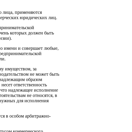
о лица, применяются
мерческих юридических лиц.
дпринимательской
ечень которых должен быть
нзии).
го имени и совершает любые,
 предпринимательской
ли.
му имуществом, за
нодательством не может быть
енадлежащим образом
 несет ответственность
, что надлежащее исполнение
оятельствам не относятся, в
 нужных для исполнения
я в особом арбитражно-
атусом коммерческого