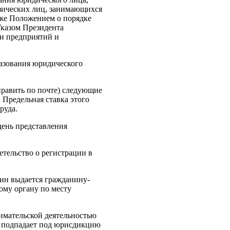
зических лиц, занимающихся
акже Положением о порядке
Указом Президента
ии предприятий и
разования юридического
править по почте) следующие
 Предельная ставка этого
руда.
день представления
тельство о регистрации в
дин выдается гражданину-
ому органу по месту
имательской деятельностью
и подпадает под юрисдикцию