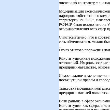
числе и по контракту, т.е. с 
Модернизация экономической 
народнохозяйственного компл
территории РСФСР", началась
РСФСР, было исключено на V 
огосударствления всех сфер п
Симптоматично, что в соотве
есть обмениваться, можно был
Отказ от этого положения яв
Конституционные положения 
отношений. Их роль состоит в
предпринимательстве, основы
Самое важное изменение конц
посвященной правам и свобод
Трактовка предпринимательств
предпринимателей являются о
Если раньше в сфере экономи
Конституции как сфера, в кот
частного интереса и инициат