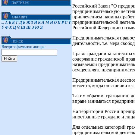
ПАРТНЕРЫ
Российский Закон "О предпри
предпринимательскую деятель
привлечением наемных работн
АЛФАВИТ
предпринимательской деятель
...
А
Б
В
Г
Д
Е
Ж
З
И
К
Л
М
Н
О
П
Р
С
Т
Российской Федерации назыв
У
Ф
Х
Ц
Ч
Ш
Щ
Э
Ю
Я
Предпринимательская правосу
ПОИСК
деятельности, т.е. мера своб
Введите фамилию автора:
Право гражданина заниматься
содержание гражданской право
называемой предпринимательс
осуществлять предпринимател
Предпринимательская дееспос
момента, когда он становитс
Таким образом, гражданин, дос
вправе заниматься предприни
На территории России предпр
иностранные граждане и лица
Для отдельных категорий гра
предпринимательской деятел