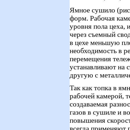
Ямное сушило (рис
форм. Рабочая кам
уровня пола цеха, 
через съемный сво
в цехе меньшую пло
необходимость в р
перемещения тележ
устанавливают на с
другую с металлич
Так как топка в я
рабочей камерой, т
создаваемая разно
газов в сушиле и в
повышения скорост
всегда применяют 