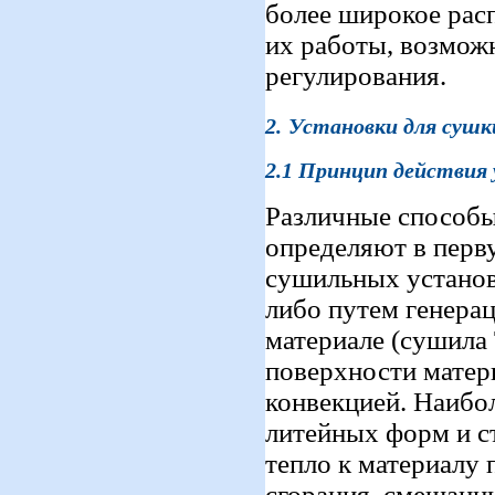
более широкое рас
их работы, возмож
регулирования.
2.
У
становки для суш
2.1
Принцип действия 
Различные способы
определяют в перв
сушильных установ
либо путем генера
материале (сушила 
поверхности матери
конвекцией. Наибо
литейных форм и с
тепло к материалу 
сгорания, смешанн