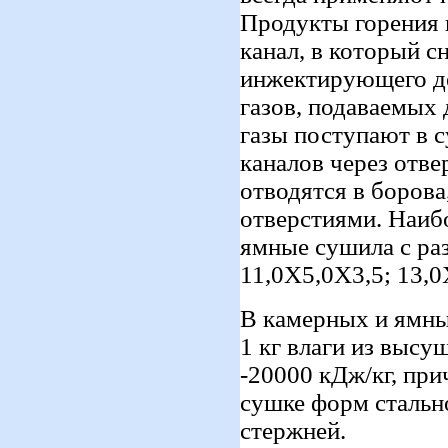
Продукты горения 
канал, в который с
инжектирующего д
газов, подаваемых
газы поступают в 
каналов через отв
отводятся в боров
отверстиями. Наиб
ямные сушила с ра
11,0X5,0X3,5; 13,0
В камерных и ямны
1 кг влаги из высу
-20000 кДж/кг, пр
сушке форм стально
стержней.