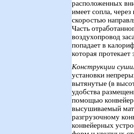
расположенных вн
имеет сопла, через
скоростью направл
Часть отработанно
воздухопровод зас
попадает в калори
которая протекает 
Конструкции суши
установки непреры
вытянутые (в высот
удобства размещени
помощью конвейер
высушиваемый мате
разгрузочному кон
конвейерных устро
форм и крупных ст