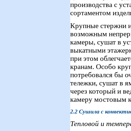
производства с ус
сортаментом издел
Крупные стержни и
возможным непреры
камеры, сушат в ус
выкатными этажерк
при этом облегчае
кранам. Особо кру
потребовался бы 
тележки, сушат в 
через который и ве
камеру мостовым 
2.
2
Сушила с
конвекти
Тепловой и темпе