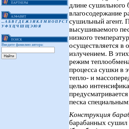
ПАРТНЕРЫ
длине сушильного б
влагосодержание рас
АЛФАВИТ
сушильный агент. П
...
А
Б
В
Г
Д
Е
Ж
З
И
К
Л
М
Н
О
П
Р
С
Т
У
Ф
Х
Ц
Ч
Ш
Щ
Э
Ю
Я
высушиваемого песк
низкого температу
ПОИСК
осуществляется в 
Введите фамилию автора:
излучением. В эти
режим теплообмен
процесса сушки в э
тепло- и массопере
целью интенсифика
предусматривается
песка специальными
Конструкция бара
барабанных сушил 