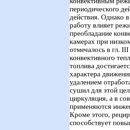
конвективным режи
периодического де
действия. Однако в
работу влияет реж
преобладание конв
камерах при низком
отмечалось в гл. II
конвективного теп
топлива достигает
характера движени
удалением отработ
сушил для этой цел
циркуляция, а в с
применяются инже
Кроме этого, реци
способствует повы