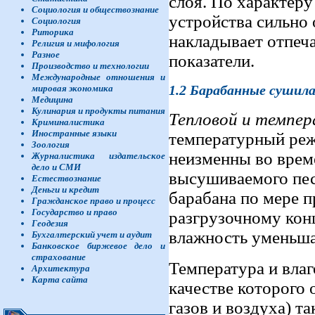
слоя. По характеру
Социология и обществознание
устройства сильно
Социология
Риторика
накладывает отпеч
Религия и мифология
Разное
показатели.
Производство и технологии
Международные отношения и
1.2
Барабанные сушил
мировая экономика
Медицина
Кулинария и продукты питания
Тепловой и темпе
Криминалистика
Иностранные языки
температурный ре
Зоология
неизменны во врем
Журналистика издательское
дело и СМИ
высушиваемого пес
Естествознание
Деньги и кредит
барабана по мере п
Гражданское право и процесс
Государство и право
разгрузочному конц
Геодезия
влажность уменьша
Бухгалтерский учет и аудит
Банковское биржевое дело и
страхование
Температура и влаг
Архитектура
Карта сайта
качестве которого
газов и воздуха) т