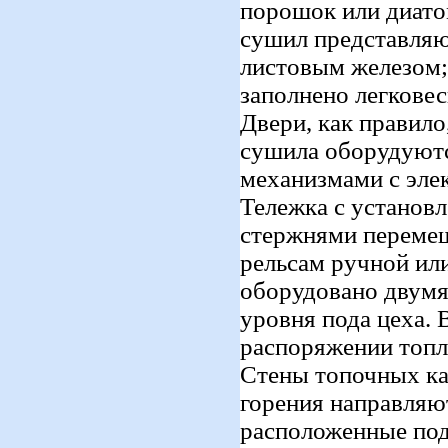
порошок или диато
сушил представляю
листовым железом;
заполнено легкове
Двери, как правил
сушила оборудуютс
механизмами с эле
Тележка с установ
стержнями перемещ
рельсам ручной ил
оборудовано двумя
уровня пода цеха.
распоряжении топли
Стены топочных к
горения направляю
расположенные под