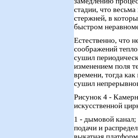
замедлению процесс
стадии, что весьм
стержней, в котор
быстром неравноме
Естественно, что 
соображений тепл
сушил периодическ
изменением поля т
времени, тогда как
сушил непрерывног
Рисунок 4 - Камер
искусственной цир
1 - дымовой канал;
подачи и распредел
выкатная платформа