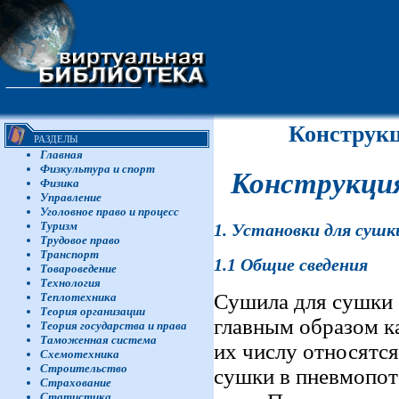
Конструкц
РАЗДЕЛЫ
Главная
Физкультура и спорт
Конструкция
Физика
Управление
Уголовное право и процесс
Туризм
1
.
Установки для сушк
Трудовое право
Транспорт
1.1
Общие сведения
Товароведение
Технология
Сушила для сушки
Теплотехника
Теория организации
главным образом к
Теория государства и права
Таможенная система
их числу относятс
Схемотехника
Строительство
сушки в пневмопот
Страхование
Статистика