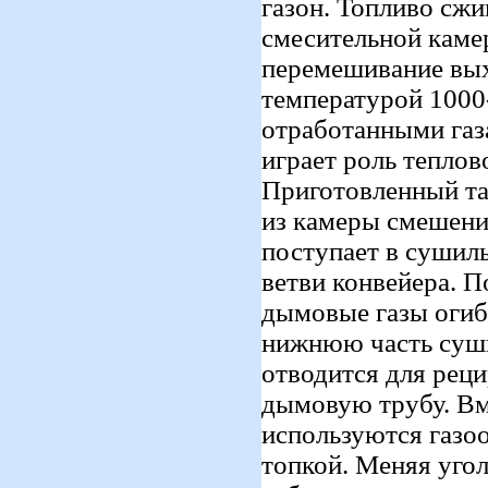
газон. Топливо сжи
смесительной каме
перемешивание вых
температурой 1000
отработанными газ
играет роль теплов
Приготовленный та
из камеры смешения
поступает в сушил
ветви конвейера. 
дымовые газы огиб
нижнюю часть суши
отводится для реци
дымовую трубу. Вм
используются газо
топкой. Меняя уго