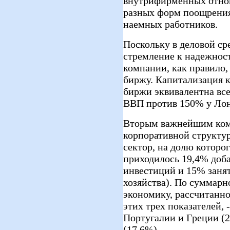
внутрифирменных отно
разных форм поощрения
наемных работников.
Поскольку в деловой ср
стремление к надежност
компании, как правило,
биржу. Капитализация 
биржи эквивалентна вс
ВВП против 150% у Лон
Вторым важнейшим ком
корпоративной структу
сектор, на долю которог
приходилось 19,4% доб
инвестиций и 15% занят
хозяйства). По суммарн
экономику, рассчитанн
этих трех показателей, 
Португалии и Греции (
(17.6%).