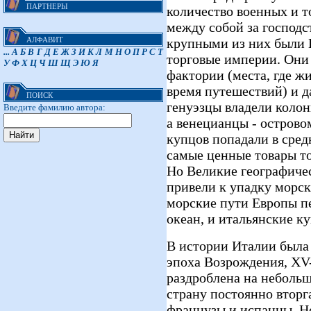
ПАРТНЕРЫ
количество военных и т
между собой за господс
крупными из них были 
АЛФАВИТ
...
А
Б
В
Г
Д
Е
Ж
З
И
К
Л
М
Н
О
П
Р
С
Т
торговые империи. Они
У
Ф
Х
Ц
Ч
Ш
Щ
Э
Ю
Я
фактории (места, где ж
время путешествий) и д
ПОИСК
генуэзцы владели коло
Введите фамилию автора:
а венецианцы - острово
купцов попадали в сред
самые ценные товары то
Но Великие географичес
привели к упадку морс
морские пути Европы п
океан, и итальянские ку
В истории Италии была 
эпоха Возрождения, XV-
раздроблена на небольш
страну постоянно вторг
французы и испанцы. Но