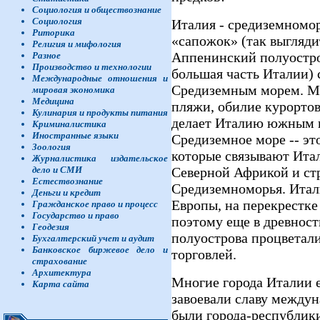
Социология и обществознание
Социология
Италия - средиземномор
Риторика
«сапожок» (так выгляди
Религия и мифология
Аппенинский полуостро
Разное
Производство и технологии
большая часть Италии) 
Международные отношения и
Средиземным морем. Мя
мировая экономика
Медицина
пляжи, обилие курортов,
Кулинария и продукты питания
делает Италию южным 
Криминалистика
Иностранные языки
Средиземное море -- эт
Зоология
которые связывают Ита
Журналистика издательское
Северной Африкой и ст
дело и СМИ
Естествознание
Средиземноморья. Итал
Деньги и кредит
Европы, на перекрестке
Гражданское право и процесс
Государство и право
поэтому еще в древнос
Геодезия
полуострова процветал
Бухгалтерский учет и аудит
Банковское биржевое дело и
торговлей.
страхование
Архитектура
Многие города Италии е
Карта сайта
завоевали славу междун
были города-республик