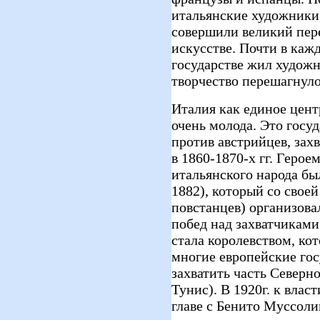
итальянские художники
совершили великий пер
искусстве. Почти в ка
государстве жил художн
творчество перешагнуло
Италия как единое цент
очень молода. Это госуд
против австрийцев, зах
в 1860-1870-х гг. Геро
итальянского народа бы
1882), который со свое
повстанцев) организова
побед над захватчиками
стала королевством, кот
многие европейские гос
захватить часть Север
Тунис). В 1920г. к вла
главе с Бенито Муссоли