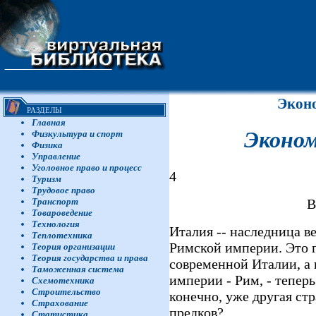
Экон
РАЗДЕЛЫ
Главная
Эконо
Физкультура и спорт
Физика
Управление
Уголовное право и процесс
4
Туризм
Трудовое право
В
Транспорт
Товароведение
Технология
Италия -- наследница в
Теплотехника
Римской империи. Это г
Теория организации
Теория государства и права
современной Италии, а 
Таможенная система
империи - Рим, - теперь
Схемотехника
Строительство
конечно, уже другая ст
Страхование
предков?
Статистика