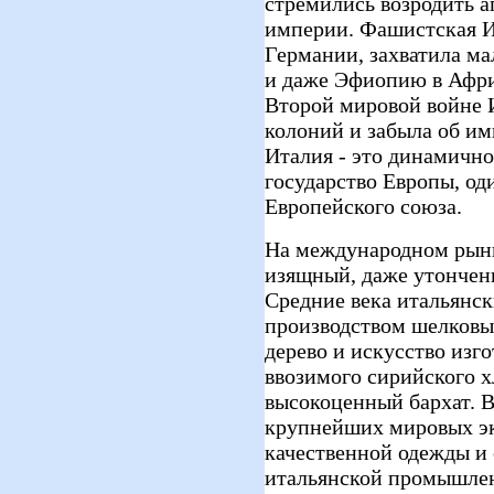
стремились возродить 
империи. Фашистская И
Германии, захватила м
и даже Эфиопию в Афри
Второй мировой войне 
колоний и забыла об и
Италия - это динамично
государство Европы, од
Европейского союза.
На международном рын
изящный, даже утончен
Средние века итальянск
производством шелковых
дерево и искусство изг
ввозимого сирийского х
высокоценный бархат. В
крупнейших мировых эк
качественной одежды и 
итальянской промышлен