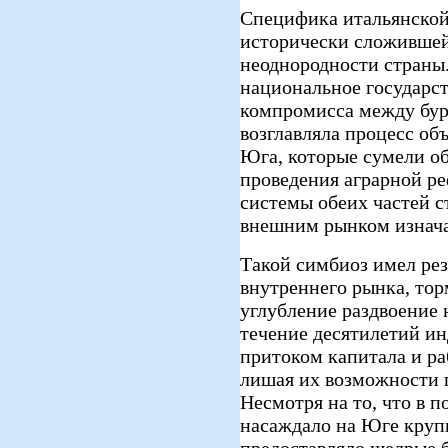
Специфика итальянской
исторически сложившей
неоднородности страны.
национальное государс
компромисса между бур
возглавляла процесс об
Юга, которые сумели об
проведения аграрной р
системы обеих частей ст
внешним рынком изнача
Такой симбиоз имел рез
внутреннего рынка, тор
углубление раздвоение 
течение десятилетий ин
притоком капитала и ра
лишая их возможности п
Несмотря на то, что в 
насаждало на Юге кру
предоставляло щедрые 