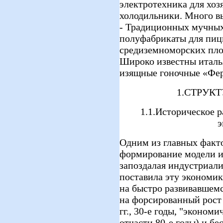
электротехника для хоз
холодильники. Много в
- Традиционных мучных
полуфабрикаты для пиц
средиземноморских плод
Широко известны италь
изящные гоночные «Фер
1.СТРУК
1.1.Историческое 
э
Одним из главных факто
формирование модели и
запоздалая индустриали
поставила эту экономик
на быстро развивавшем
на форсированный рост 
гг., 30-е годы, "эконом
отчасти 80-е годы) и б