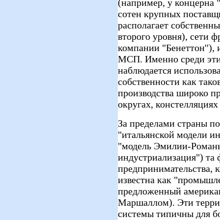
(например, у концерна
сотен крупных поставщ
располагает собственн
второго уровня), сети 
компании "Бенеттон''), 
МСП. Именно среди эти
наблюдается использов
собственности как тако
производства широко п
округах, констелляциях
За пределами страны по
"итальянской модели и
"модель Эмилии-Романь
индустриализация") та
предпринимательства, к
известна как "промышл
предложенный америка
Маршаллом). Эти терри
системы типичны для б