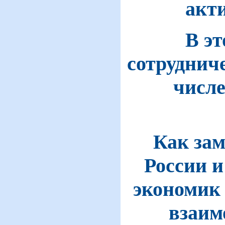
акт
В эт
сотруднич
числе
Как зам
России и
экономик 
взаим