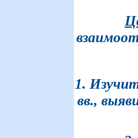
Ц
взаимоот
1. Изучи
вв., выя