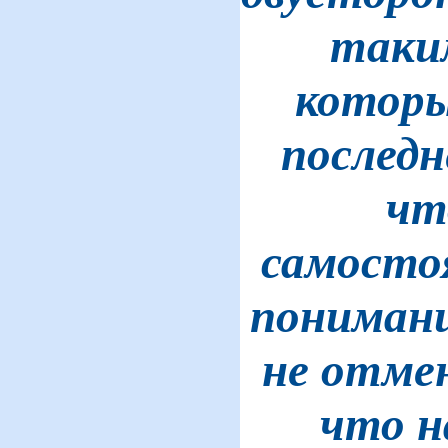
таки
которы
последн
чт
самостоя
понимани
не отмен
что н