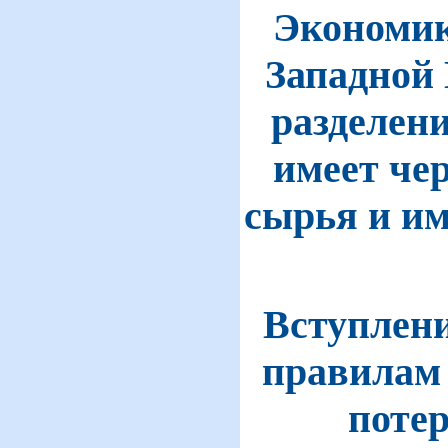
Экономик
Западной 
разделени
имеет че
сырья и и
Вступлени
правилам 
поте