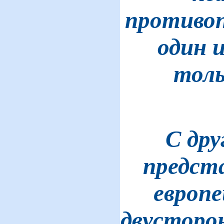
противоп
один 
толь
С дру
предст
европе
двусторо