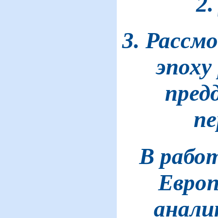
2
3. Рассм
эпоху
пред
пе
В рабо
Европ
анали