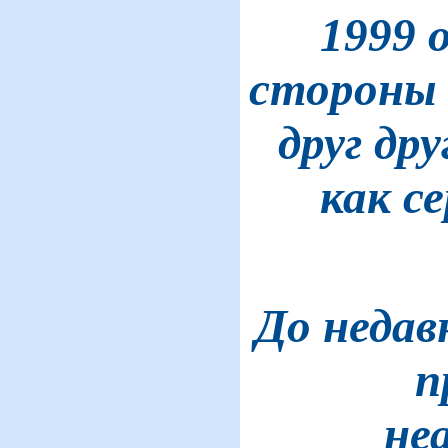
1999 o
стороны 
друг др
как с
До недав
п
не