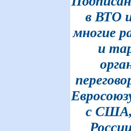
Подписанн
в ВТО 
многие р
и та
орга
перегово
Евросоюз
с США,
России