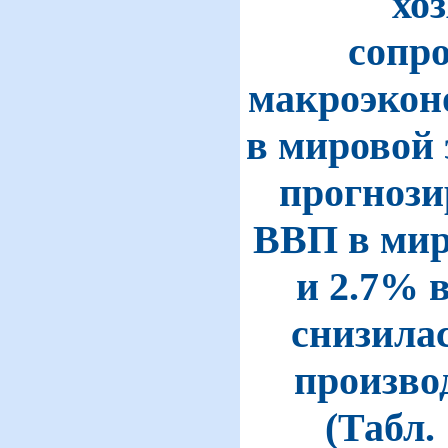
хо
сопр
макроэконо
в мировой 
прогнозир
ВВП в миро
и 2.7% в
снизилас
производ
(Табл.