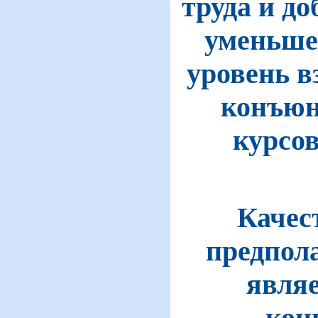
труда и д
уменьшен
уровень в
конъюн
курсо
Качес
предпол
являе
кон