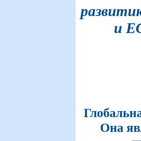
развитию
и Е
Глобальна
Она яв