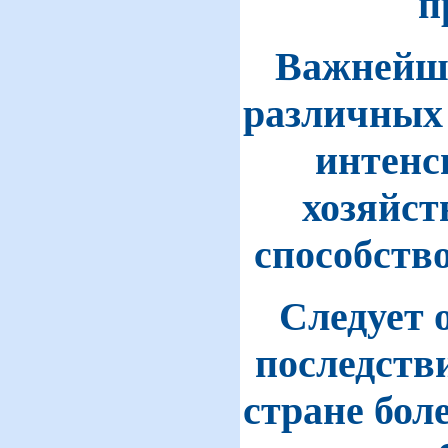
п
Важнейше
различных 
интенс
хозяйст
способств
Следует 
последств
стране бол