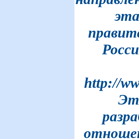
эта
правит
Росси
http://
Эт
разр
отношен