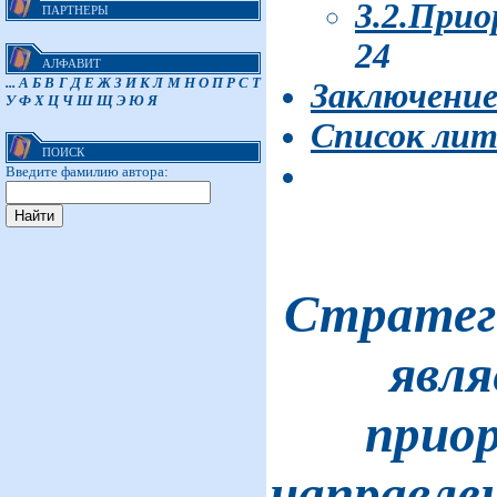
3.2.Прио
ПАРТНЕРЫ
24
АЛФАВИТ
...
А
Б
В
Г
Д
Е
Ж
З
И
К
Л
М
Н
О
П
Р
С
Т
Заключени
У
Ф
Х
Ц
Ч
Ш
Щ
Э
Ю
Я
Список ли
ПОИСК
Введите фамилию автора:
Стратег
явля
прио
направле