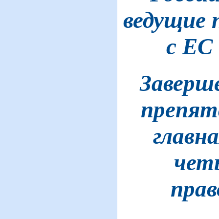
ведущие 
с ЕС
Заверше
препят
главн
чет
прав