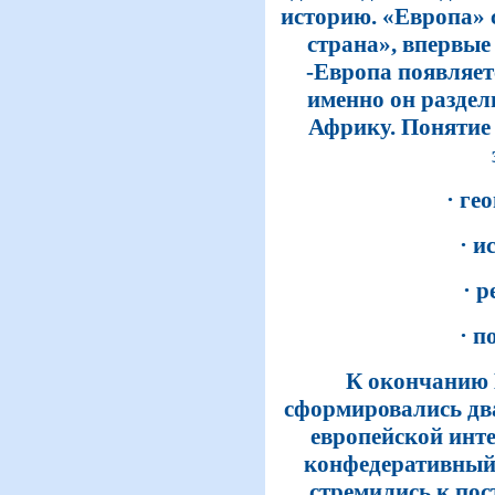
историю. «Европа» 
страна», впервые
-Европа появляетс
именно он раздел
Африку. Понятие
· ге
· и
· 
· п
К окончанию 
сформировались дв
европейской инт
конфедеративный
стремились к по