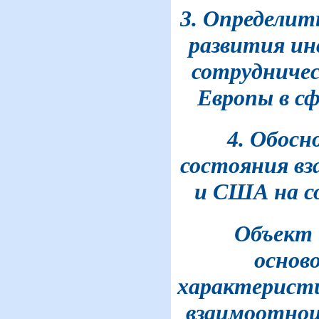
3. Определит
развития и
сотрудниче
Европы в сф
4. Обосн
состояния в
и США на с
Объект 
основ
характерист
взаимоотнош