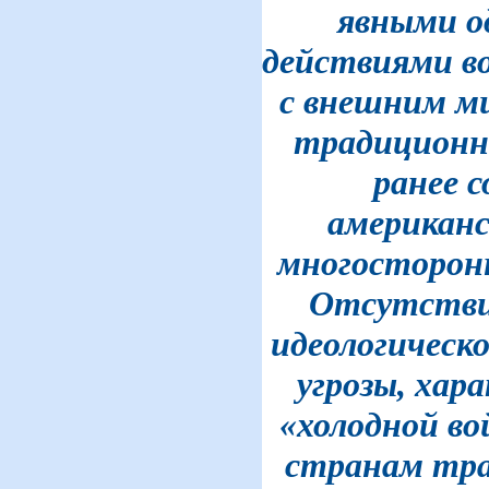
явными 
действиями в
с внешним ми
традиционн
ранее 
американ
многосторон
Отсутстви
идеологическ
угрозы, хар
«холодной во
странам тр