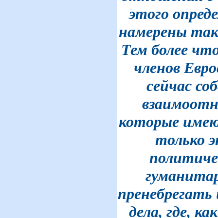
этого опреде
намерены так 
Тем более что
членов Евро
сейчас со
взаимоот
которые имею
только э
политичес
гуманитар
пренебрегать
дела, где, к