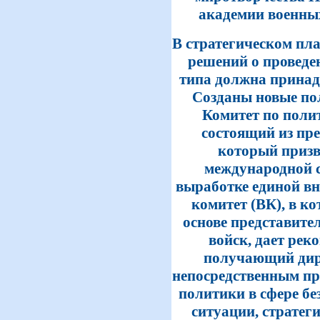
академии военных н
В стратегическом пл
решений о проведе
типа должна принад
Созданы новые по
Комитет по полит
состоящий из пре
который призв
международной с
выработке единой в
комитет (ВК), в к
основе представите
войск, дает ре
получающий дире
непосредственным пр
политики в сфере бе
ситуации, стратеги