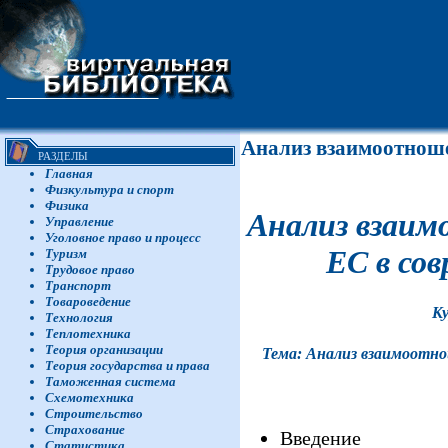
Анализ взаимоотнош
РАЗДЕЛЫ
Главная
Физкультура и спорт
Физика
Анализ взаи
Управление
Уголовное право и процесс
ЕС в со
Туризм
Трудовое право
Транспорт
Товароведение
Ку
Технология
Теплотехника
Теория организации
Тема: Анализ взаимоотн
Теория государства и права
Таможенная система
Схемотехника
Строительство
Страхование
Введение
Статистика