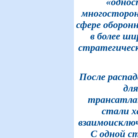
«однос
многосторон
сфере оборон
в более ш
стратегичес
После распад
дл
трансатла
стали х
взаимоисклю
С одной с