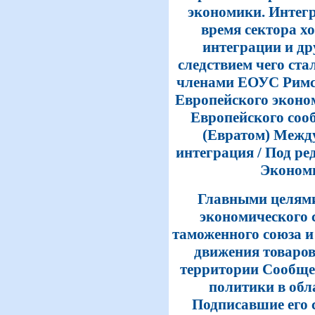
экономики. Интегр
время сектора х
интеграции и др
следствием чего ста
членами ЕОУС Римск
Европейского эконо
Европейского соо
(Евратом) Межд
интеграция / Под ред
Экономис
Главными целями
экономического 
таможенного союза и
движения товаров,
территории Сообщес
политики в обла
Подписавшие его 