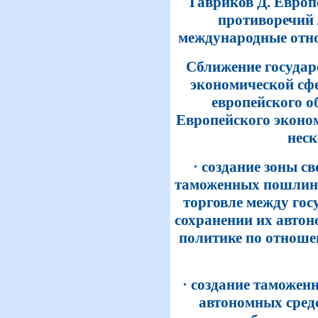
Гавриков Д. Европ
противоречий 
международные отношен
Сближение государ
экономической сфе
европейского о
Европейского эконо
неск
· создание зоны с
таможенных пошлин,
торговле между го
сохранении их автон
политике по отноше
· создание таможенн
автономных сред