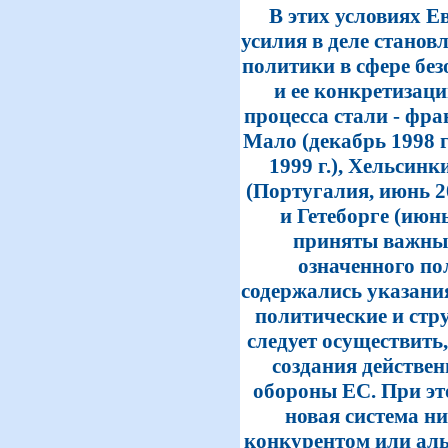
В этих условиях Е
усилия в деле станов
политики в сфере бе
и ее конкретизац
процесса стали - фра
Мало (декабрь 1998 г
1999 г.), Хельсинк
(Португалия, июнь 20
и Гетеборге (июнь
приняты важные
означенного по
содержались указани
политические и стр
следует осуществить
создания действен
обороны ЕС. При эт
новая система ни
конкурентом или ал