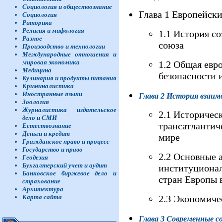
Социология и обществознание
Глава 1 Европейск
Социология
Риторика
Религия и мифология
1.1 История с
Разное
союза
Производство и технологии
Международные отношения и
мировая экономика
1.2 Общая евр
Медицина
безопасности 
Кулинария и продукты питания
Криминалистика
Иностранные языки
Глава 2 История вза
Зоология
Журналистика издательское
2.1 Историчес
дело и СМИ
трансатлантич
Естествознание
Деньги и кредит
мире
Гражданское право и процесс
Государство и право
2.2 Основные 
Геодезия
Бухгалтерский учет и аудит
институциона
Банковское биржевое дело и
стран Европы 
страхование
Архитектура
Карта сайта
2.3 Экономиче
Глава 3 Современные 