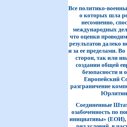
Все политико-военны
о которых шла ре
несомненно, спо
международных дела
что оценки проводи
результатов далеко н
и за ее пределами. В
сторон, так или и
создании общей ев
безопасности и 
Европейский Со
разграничение компет
Юрлитинфо
Соединенные Штат
озабоченность по п
инициативы» (ЕОИ),
ряд условий, в час