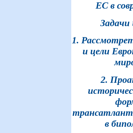
ЕС в сов
Задачи 
1. Рассмотре
и цели Евро
миро
2. Про
историчес
фор
трансатлант
в бипо