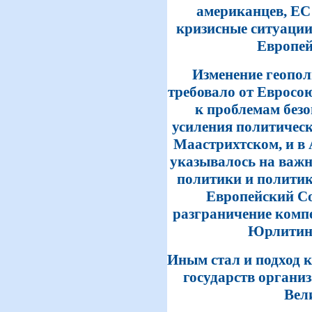
американцев, ЕС 
кризисные ситуации
Европей
Изменение геопол
требовало от Евросо
к проблемам безо
усиления политическ
Маастрихтском, и в 
указывалось на важн
политики и политик
Европейский Со
разграничение компет
Юрлитинфо
Иным стал и подход 
государств органи
Вел