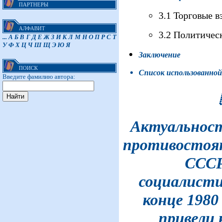
ПАРТНЕРЫ
3.1 Торговые 
АЛФАВИТ
3.2 Политиче
...
А
Б
В
Г
Д
Е
Ж
З
И
К
Л
М
Н
О
П
Р
С
Т
У
Ф
Х
Ц
Ч
Ш
Щ
Э
Ю
Я
Заключение
ПОИСК
Список использованно
Введите фамилию автора:
Актуальност
противостоян
СССР
социалисти
конце 1980 
привели 