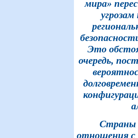
мира» пере
угрозам
региональ
безопасности
Это обстоя
очередь, пос
вероятно
долговремен
конфигурац
а
Страны 
отношения с