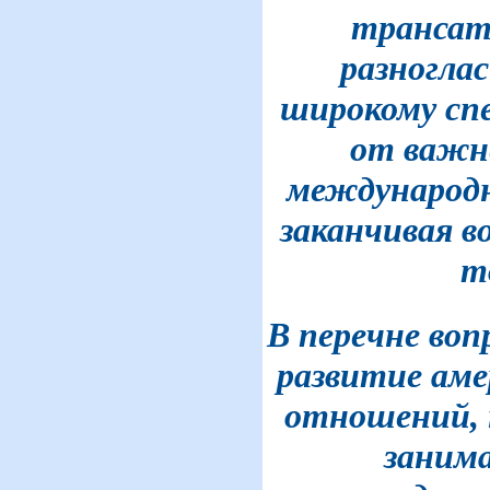
трансат
разногла
широкому сп
от важн
международн
заканчивая в
т
В перечне воп
развитие аме
отношений, 
заним