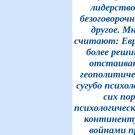
лидерств
безоговороч
другое. М
считают: Евр
более реш
отстаива
геополитиче
сугубо психол
сих пор
психологичес
континент
войнами пр