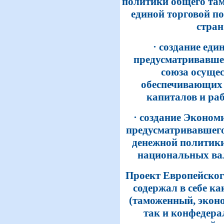
политики общего там
единой торговой п
стран
· создание еди
предусматривавше
союза осуще
обеспечивающих 
капиталов и раб
· создание Эконом
предусматривавшего
денежной политики 
национальных вал
Проект Европейског
содержал в себе к
(таможенный, экон
так и конфедера