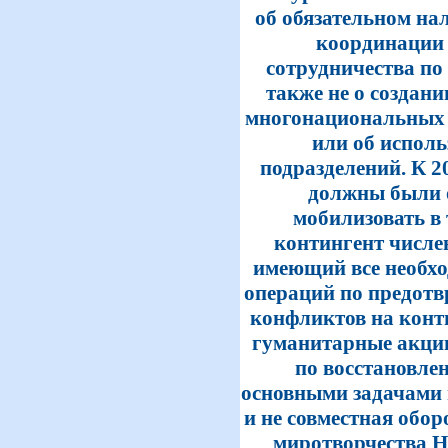
об обязательном на
координации 
сотрудничества по
также не о создани
многонациональных 
или об испол
подразделений. К 20
должны были 
мобилизовать в 
контингент числен
имеющий все необхо
операций по предот
конфликтов на конти
гуманитарные акции
по восстановле
основными задачами 
и не совместная обо
миротворчества Н